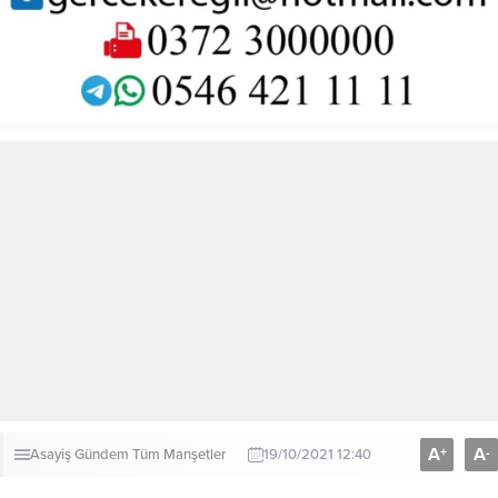
A
A
+
-
Asayiş
Gündem
Tüm Manşetler
19/10/2021 12:40