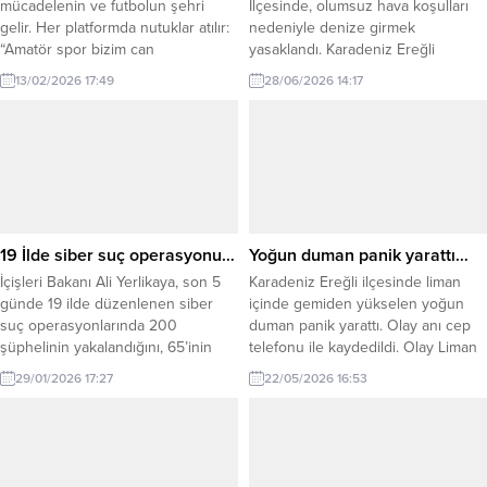
mücadelenin ve futbolun şehri
İlçesinde, olumsuz hava koşulları
gelir. Her platformda nutuklar atılır:
nedeniyle denize girmek
“Amatör spor bizim can
yasaklandı. Karadeniz Ereğli
damarımızdır, gençlerimiz
Kaymakamlığından yapılan açıklama
13/02/2026 17:49
28/06/2026 14:17
geleceğimizdir!” Peki, sormak lazım;
şöyle: “Olumsuz hava ve deniz
can damarımız dediğimiz o
şartları nedeniyle, vatandaşlarımızın
gençlerin ne zaman, nerede, saat
can ve mal güvenliğinin sağlanması
kaçta maçı olduğunu kaçımız
amacıyla 28 Haziran 2026 Pazar
biliyoruz? Ya da daha acısı, bu
günü ilçemiz genelinde denize
bilgiye ulaşmak neden bu kadar
girmek yasaklanmıştır.
imkansız? Hafta sonu...
Vatandaşlarımızın, herhangi bir
olumsuzluğun yaşanmaması adına
19 İlde siber suç operasyonu…
Yoğun duman panik yarattı…
alınan bu karara titizlikle...
İçişleri Bakanı Ali Yerlikaya, son 5
Karadeniz Ereğli ilçesinde liman
günde 19 ilde düzenlenen siber
içinde gemiden yükselen yoğun
suç operasyonlarında 200
duman panik yarattı. Olay anı cep
şüphelinin yakalandığını, 65’inin
telefonu ile kaydedildi. Olay Liman
tutuklandığını açıkladı. İçişleri
girişinde meydana geldi. İddiaya
29/01/2026 17:27
22/05/2026 16:53
Bakanı Ali Yerlikaya, Siber Suçlarla
göre liman içinde demir atan
Mücadele kapsamında Emniyet
Ekmen Star isimli gemiden aniden
güçlerince son 5 gündür yürütülen
duman yükselmeye başladı. O anlar
operasyonların sonuçlarını
cep telefonu ile kaydedilirken,
kamuoyuyla paylaştı. Bakan
oluşan yoğun dumanın Ana makina