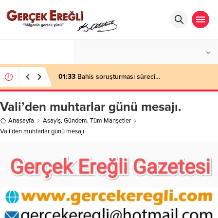
°C
ZONGULDAK
PARÇALI BULUTLU
01:33
Bahis soruşturması süreci…
Vali’den muhtarlar günü mesajı.
Anasayfa
Asayiş
,
Gündem
,
Tüm Manşetler
Vali’den muhtarlar günü mesajı.