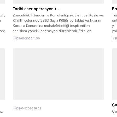
Tarihi eser operasyonu…
Er
atı,
Zonguldak İl Jandarma Komutanlığı ekiplerince, Kozlu ve
Tür
a
Kilimli ilçelerinde 2863 Sayılı Kültür ve Tabiat Varlıklarını
ent
Koruma Kanunu’na muhalefet ettiği tespit edilen
yı
borç
şahıslara yönelik operasyon düzenlendi. Edinilen
yo
.
bilgilere göre; adli makamlardan alınan arama kararına
ist
09/01/2026 11:36
istinaden 8 Ocak 2026 tarihinde (3) şahsın ev ve
gel
eklentilerinde yapılan aramalarda, (8) adet sikke, (4)
bul
adet...
bel
Ça
08/04/2026 16:22
uz
Çan