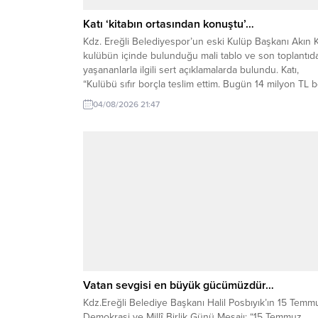
Katı ‘kitabın ortasından konuştu’…
Kdz. Ereğli Belediyespor’un eski Kulüp Başkanı Akın K
kulübün içinde bulunduğu mali tablo ve son toplantıd
yaşananlarla ilgili sert açıklamalarda bulundu. Katı,
“Kulübü sıfır borçla teslim ettim. Bugün 14 milyon TL 
ve kayyum süreci var. Bunun hesabı verilmelidir” dedi
04/08/2026 21:47
Kdz. Ereğli Belediyespor’un eski Kulüp Başkanı ve iş
insanı Akın...
Vatan sevgisi en büyük gücümüzdür…
Kdz.Ereğli Belediye Başkanı Halil Posbıyık’ın 15 Temm
Demokrasi ve Millî Birlik Günü Mesajı: “15 Temmuz