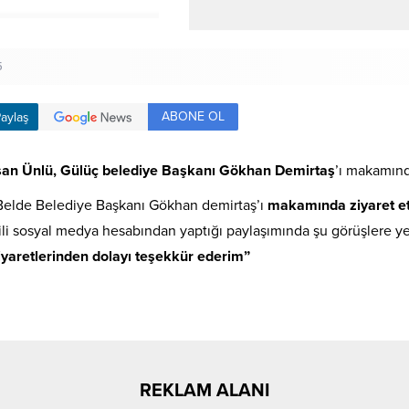
5
ABONE OL
aylaş
an Ünlü, Gülüç belediye Başkanı Gökhan Demirtaş
’ı makamında
Belde Belediye Başkanı Gökhan demirtaş’ı
makamında ziyaret et
ilgili sosyal medya hesabından yaptığı paylaşımında şu görüşlere y
 ziyaretlerinden dolayı teşekkür ederim”
REKLAM ALANI