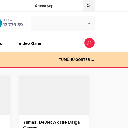
BIST
°C
ZONGULDAK
13.779,39
AZ BULUTLU
or
Video Galeri
TÜMÜNÜ GÖSTER →
Yılmaz, Devlet Aklı ile Dalga
Geçme…