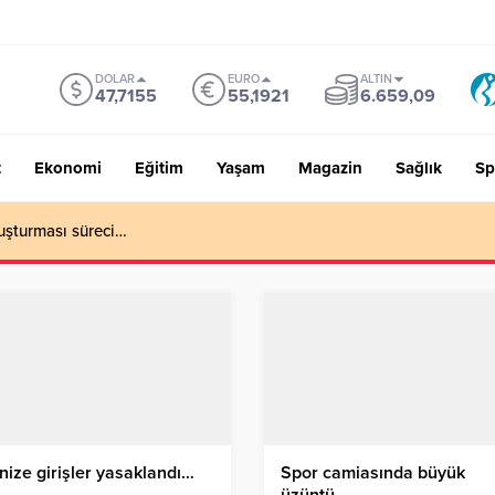
DOLAR
EURO
ALTIN
47,7155
55,1921
6.659,09
t
Ekonomi
Eğitim
Yaşam
Magazin
Sağlık
Sp
uşturması süreci…
nize girişler yasaklandı…
Spor camiasında büyük
üzüntü…