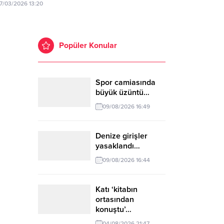
17/03/2026 13:20
Popüler Konular
Spor camiasında
büyük üzüntü…
09/08/2026 16:49
Denize girişler
yasaklandı…
09/08/2026 16:44
Katı ‘kitabın
ortasından
konuştu’…
04/08/2026 21:47