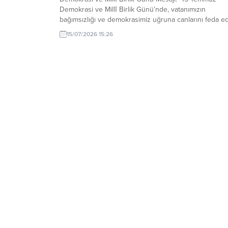
Demokrasi ve Millî Birlik Günü’nde, vatanımızın
bağımsızlığı ve demokrasimiz uğruna canlarını feda e
aziz şehitlerimizi rahmet, minnet ve saygıyla anıyor;
15/07/2026 15:26
kahraman gazilerimize şükranlarımı sunuyorum. 15
Temmuz, milletimizin demokrasiye, Cumhuriyetimizin
temel değerlerine ve milli iradeye sahip...