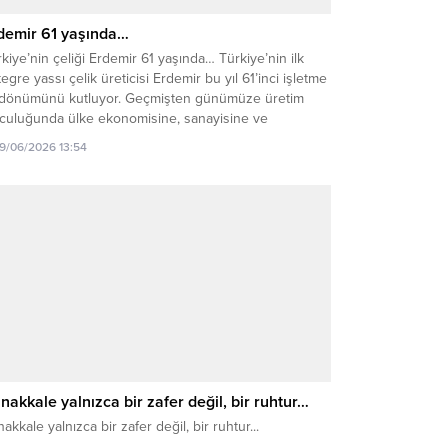
demir 61 yaşında…
kiye’nin çeliği Erdemir 61 yaşında… Türkiye’nin ilk
egre yassı çelik üreticisi Erdemir bu yıl 61’inci işletme
l dönümünü kutluyor. Geçmişten günümüze üretim
lculuğunda ülke ekonomisine, sanayisine ve
ihdamına güçlü katkılar sunan Erdemir, köklü geçmişini
19/06/2026 13:54
eceğe yön veren sürdürülebilirlik vizyonuyla
uşturuyor. Küresel ölçekte yaşanan savaşlar ve
irsizliklerin hakim olduğu günümüzde dünya...
nakkale yalnızca bir zafer değil, bir ruhtur…
akkale yalnızca bir zafer değil, bir ruhtur...