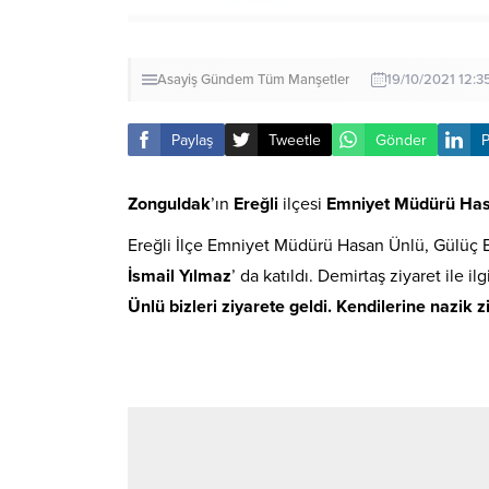
Asayiş
Gündem
Tüm Manşetler
19/10/2021 12:3
Paylaş
Tweetle
Gönder
P
Zonguldak
’ın
Ereğli
ilçesi
Emniyet Müdürü Has
Ereğli İlçe Emniyet Müdürü Hasan Ünlü, Gülüç 
İsmail Yılmaz
’ da katıldı. Demirtaş ziyaret ile 
Ünlü bizleri ziyarete geldi. Kendilerine nazik