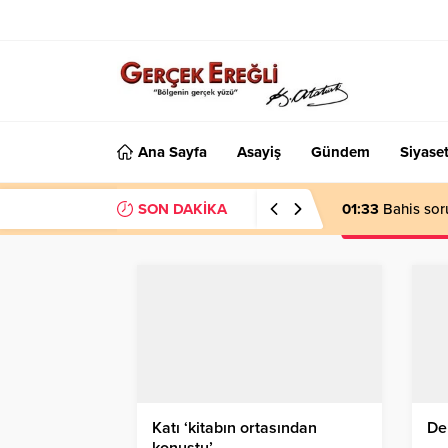
Ana Sayfa
Asayiş
Gündem
Siyase
SON DAKİKA
01:33
Bahis sor
Katı ‘kitabın ortasından
De
konuştu’…