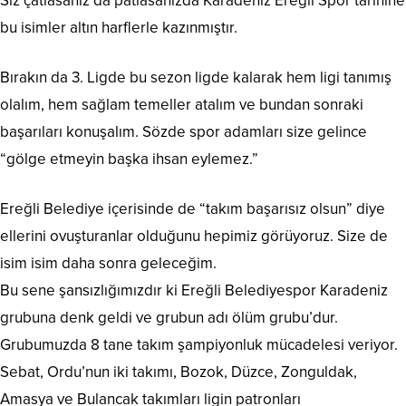
Siz çatlasanız da patlasanızda Karadeniz Ereğli Spor tarihine
bu isimler altın harflerle kazınmıştır.
Bırakın da 3. Ligde bu sezon ligde kalarak hem ligi tanımış
olalım, hem sağlam temeller atalım ve bundan sonraki
başarıları konuşalım. Sözde spor adamları size gelince
“gölge etmeyin başka ihsan eylemez.”
Ereğli Belediye içerisinde de “takım başarısız olsun” diye
ellerini ovuşturanlar olduğunu hepimiz görüyoruz. Size de
isim isim daha sonra geleceğim.
Bu sene şansızlığımızdır ki Ereğli Belediyespor Karadeniz
grubuna denk geldi ve grubun adı ölüm grubu’dur.
Grubumuzda 8 tane takım şampiyonluk mücadelesi veriyor.
Sebat, Ordu’nun iki takımı, Bozok, Düzce, Zonguldak,
Amasya ve Bulancak takımları ligin patronları