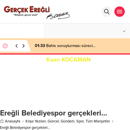
°C
ZONGULDAK
AZ BULUTLU
01:33
Bahis soruşturması süreci…
Kaan KOCAMAN
Ereğli Belediyespor gerçekleri…
Anasayfa
Köşe Yazıları
,
Güncel
,
Gündem
,
Spor
,
Tüm Manşetler
Ereğli Belediyespor gerçekleri…