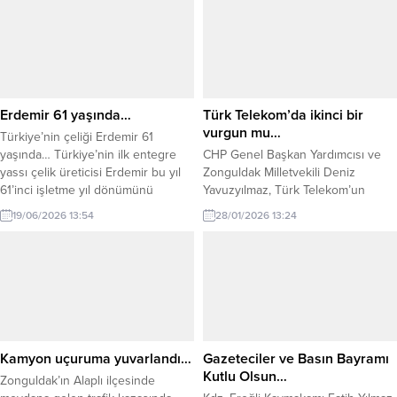
Alaplı ilçesi Çengelli köyünde
ziyaret etti. Gerçekleştirilen
oturan Mustafa Uçar, dün saat
ziyarette, Zonguldak genelinde
16.00 sıralarında ‘ava gidiyorum’
devam eden ve planlama
diyerek evinden çıktı. Uçar’ın Bir
aşamasında bulunan ulaştırma ve
daha kendisinden haber alamayan
altyapı projeleri ele alındı. Heyet,
ailesi, durumu jandarmaya bildirdi.
ilin öncelikli ihtiyaç ve taleplerini...
İhbar...
Erdemir 61 yaşında…
Türk Telekom’da ikinci bir
vurgun mu…
Türkiye’nin çeliği Erdemir 61
yaşında… Türkiye’nin ilk entegre
CHP Genel Başkan Yardımcısı ve
yassı çelik üreticisi Erdemir bu yıl
Zonguldak Milletvekili Deniz
61’inci işletme yıl dönümünü
Yavuzyılmaz, Türk Telekom’un
kutluyor. Geçmişten günümüze
teknik hizmetlerinin iki özel şirkete
19/06/2026 13:54
28/01/2026 13:24
üretim yolculuğunda ülke
devredilmek istendiğini iddia
ekonomisine, sanayisine ve
ederek, bu hamlenin yıllık 6 milyar
istihdamına güçlü katkılar sunan
liranın üzerinde bir kamu zararına
Erdemir, köklü geçmişini geleceğe
ve faturalarda %100 zamma yol
yön veren sürdürülebilirlik
açacağını savundu. CHP Genel
vizyonuyla buluşturuyor. Küresel
Başkan Yardımcısı Deniz
ölçekte yaşanan savaşlar ve
Yavuzyılmaz, Türk Telekom
belirsizliklerin hakim olduğu
bünyesinde “ikinci bir vurgun”
Kamyon uçuruma yuvarlandı…
Gazeteciler ve Basın Bayramı
günümüzde dünya...
olarak...
Kutlu Olsun…
Zonguldak’ın Alaplı ilçesinde