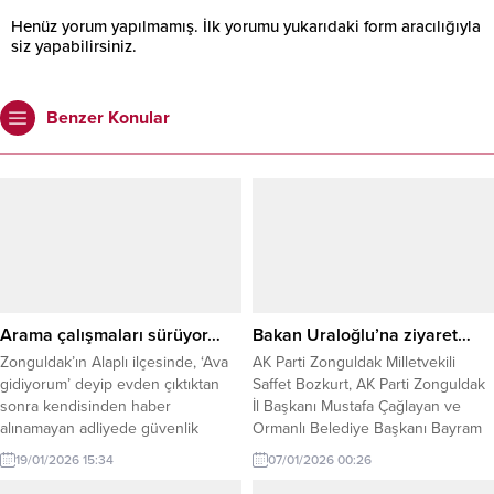
Henüz yorum yapılmamış. İlk yorumu yukarıdaki form aracılığıyla
siz yapabilirsiniz.
Benzer Konular
Arama çalışmaları sürüyor…
Bakan Uraloğlu’na ziyaret…
Zonguldak’ın Alaplı ilçesinde, ‘Ava
AK Parti Zonguldak Milletvekili
gidiyorum’ deyip evden çıktıktan
Saffet Bozkurt, AK Parti Zonguldak
sonra kendisinden haber
İl Başkanı Mustafa Çağlayan ve
alınamayan adliyede güvenlik
Ormanlı Belediye Başkanı Bayram
görevlisi Mustafa Uçar’ı (31) arama
Başol, Ulaştırma ve Altyapı Bakanı
19/01/2026 15:34
07/01/2026 00:26
çalışmaları 2’nci gününde sürüyor.
Abdulkadir Uraloğlu’nu makamında