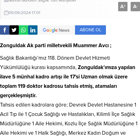
Güncel
Gündem
Sağlık
Tüm Manşetler
A
A
+
-
05/09/2024 17:01
ABONE OL
Zonguldak Ak parti milletvekili Muammer Avcı ;
Sağlık Bakanlığı’mız 118. Dönem Devlet Hizmeti
Yükümlülüğü kurası kapsamında,
Zonguldak’ımıza yapılan
ilave 5 münhal kadro artışı ile 17’si Uzman olmak üzere
toplam 119 doktor kadrosu tahsis etmiş, atamaları
gerçekleşmiştir.
Tahsis edilen kadrolara göre; Devrek Devlet Hastanesine 1
Acil Tıp ile 1 Çocuk Sağlığı ve Hastalıkları, Kilimli İlçe Sağlık
Müdürlüğüne 1 Aile Hekimi, Kozlu İlçe Sağlık Müdürlüğüne 1
Aile Hekimi ve 1 Halk Sağlığı, Merkez Kadın Doğum ve