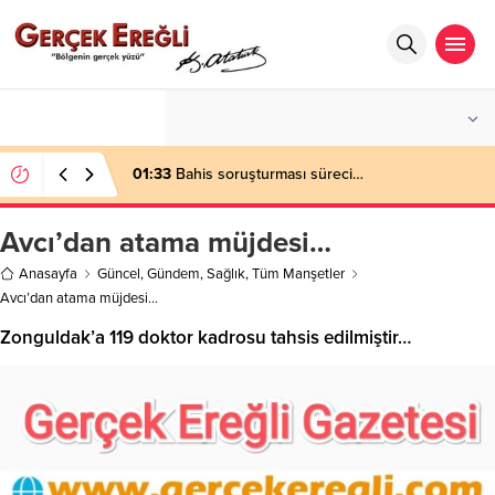
°C
ZONGULDAK
PARÇALI BULUTLU
01:33
Bahis soruşturması süreci…
Avcı’dan atama müjdesi…
Anasayfa
Güncel
,
Gündem
,
Sağlık
,
Tüm Manşetler
Avcı’dan atama müjdesi…
Zonguldak’a 119 doktor kadrosu tahsis edilmiştir…