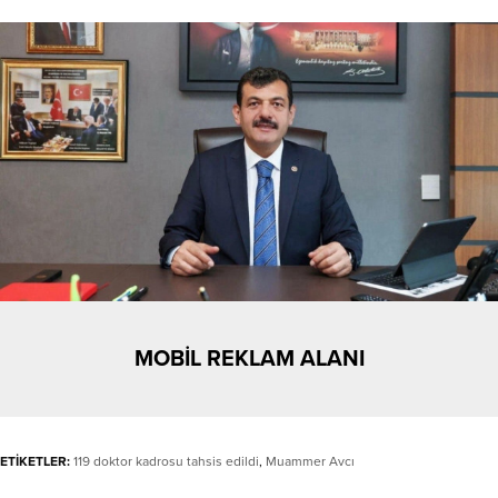
MOBİL REKLAM ALANI
ETİKETLER:
119 doktor kadrosu tahsis edildi
,
Muammer Avcı