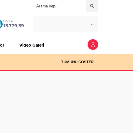
BIST
°C
ZONGULDAK
13.779,39
AZ BULUTLU
or
Video Galeri
TÜMÜNÜ GÖSTER →