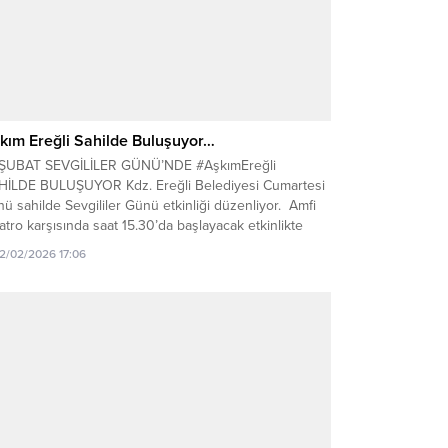
kım Ereğli Sahilde Buluşuyor…
 ŞUBAT SEVGİLİLER GÜNÜ’NDE #AşkımEreğli
HİLDE BULUŞUYOR Kdz. Ereğli Belediyesi Cumartesi
ü sahilde Sevgililer Günü etkinliği düzenliyor. Amfi
atro karşısında saat 15.30’da başlayacak etkinlikte
lı müzik, dans gösterileri, sürpriz ikramlıklar, fotoğraf
12/02/2026 17:06
esi, sevgi duvarı yer alacak, gökyüzüne balon
rulacak. Belediye Başkanı Halil Posbıyık, “Birbirimizi
yaşadığımız kenti sevdiğimizi hatırlatmak için...