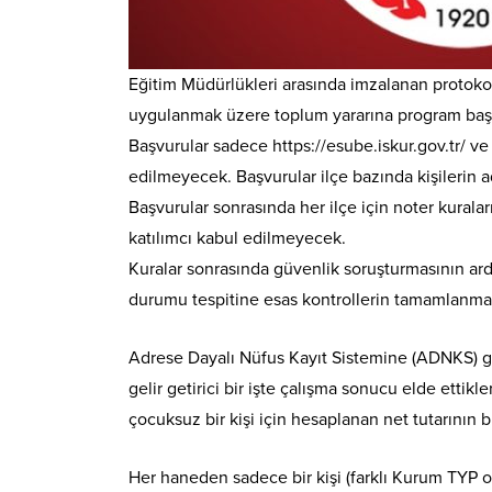
Eğitim Müdürlükleri arasında imzalanan protokol
uygulanmak üzere toplum yararına program başvu
Başvurular sadece https://esube.iskur.gov.tr/ v
edilmeyecek. Başvurular ilçe bazında kişilerin a
Başvurular sonrasında her ilçe için noter kurala
katılımcı kabul edilmeyecek.
Kuralar sonrasında güvenlik soruşturmasının ardı
durumu tespitine esas kontrollerin tamamlanması 
Adrese Dayalı Nüfus Kayıt Sistemine (ADNKS) gör
gelir getirici bir işte çalışma sonucu elde ettik
çocuksuz bir kişi için hesaplanan net tutarının b
Her haneden sadece bir kişi (farklı Kurum TYP ol