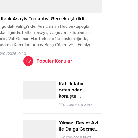
ftalık Asayiş Toplantısı Gerçekleştirildi…
guldak Valiliği’nde, Vali Osman Hacıbektaşoğlu
kanlığında, haftalık asayiş ve güvenlik toplantısı
ıldı. Vali Osman Hacıbektaşoğlu başkanlığında, İl
ndarma Komutanı Albay Barış Cücen ve İl Emniyet
ürü Sinan Ergen’in katılımlarıyla “Haftalık Asayiş ve
12/01/2026 19:40
enlik Toplantısı” gerçekleştirildi. Toplantıda: Suçla
Popüler Konular
cadele kapsamında yürütülen operasyonlar, trafik
enliğine yönelik denetimler; terör, uyuşturucu,
akçılık ve organize...
Katı ‘kitabın
ortasından
konuştu’…
04/08/2026 21:47
Yılmaz, Devlet Aklı
ile Dalga Geçme…
01/08/2026 18:07