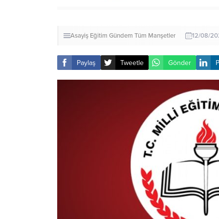
Asayiş
Eğitim
Gündem
Tüm Manşetler
12/08/20
Paylaş
Tweetle
Gönder
P