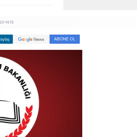
20 14:15
ABONE OL
aylaş