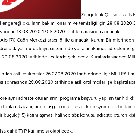
Zonguldak Çalışma ve iş K
ler gereği okulların bakım, onarım ve temizliği için 28.08.2020-2
ruları 13.08.2020-17.08.2020 tarihleri arasında alınacak.
e Alo 170 Çağrı Merkezi aracılığı ile alınacak. Kurum Birimlerind
drese dayalı nüfus kayıt sisteminde yer alan ikamet adreslerine g
rı 20.08.2020 tarihinde ilçelerde çekilecek. Kuralarda sadece Milli
ndan asil katılımcılar 26 27.08.2020 tarihlerinde ilçe Milli Eğiti
sonrasında 28.08.2020 tarihinde asil katılımcılar işe başlatılac
e aynı adreste oturanların, programa başvuru yapılan tarih dikka
leri toplam kazançlarının asgari ücret tespit komisyonu tarafından b
ir buçuk (1,5) katını aşması halinde söz konusu adreste oturan kiş
sa dahi) TYP katılımcısı olabilecek.