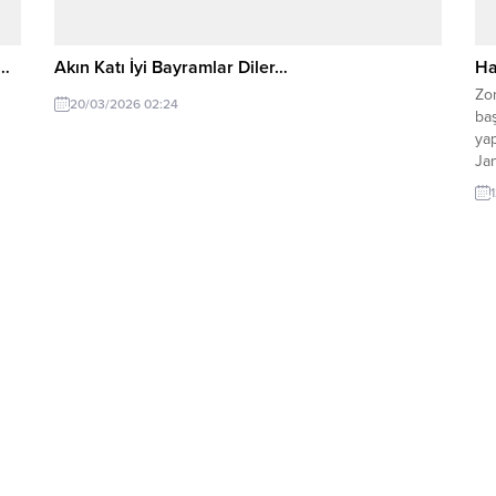
r…
Akın Katı İyi Bayramlar Diler…
Ha
Zon
20/03/2026 02:24
baş
yap
Ja
Müd
Güv
mü
güv
kaç