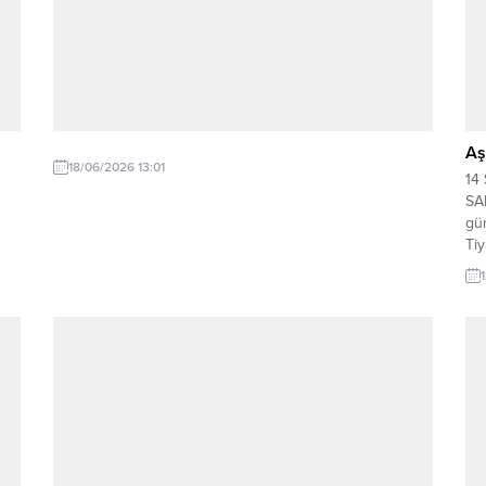
Aş
18/06/2026 13:01
14
SA
gün
Tiy
can
köş
uçu
ve 