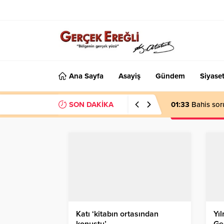
Ana Sayfa
Asayiş
Gündem
Siyase
SON DAKİKA
01:33
Bahis sor
Katı ‘kitabın ortasından
Yıl
konuştu’…
Ge