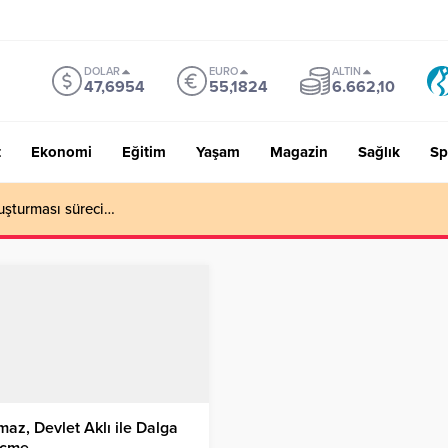
DOLAR
EURO
ALTIN
47,6954
55,1824
6.662,10
t
Ekonomi
Eğitim
Yaşam
Magazin
Sağlık
Sp
uşturması süreci…
maz, Devlet Aklı ile Dalga
çme…