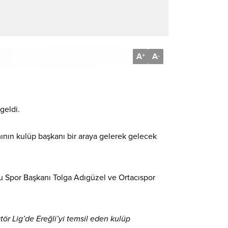
A
A
+
-
geldi.
ın kulüp başkanı bir araya gelerek gelecek
u Spor Başkanı Tolga Adıgüzel ve Ortacıspor
r Lig’de Ereğli’yi temsil eden kulüp