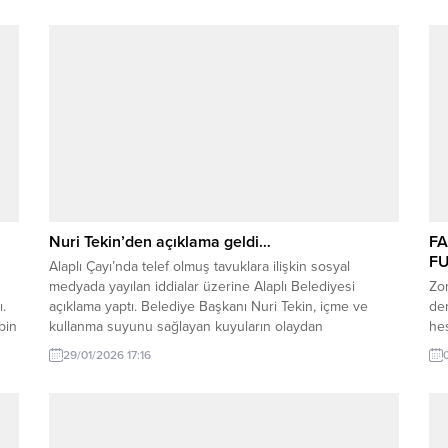
Nuri Tekin’den açıklama geldi…
FA
FU
Alaplı Çayı’nda telef olmuş tavuklara ilişkin sosyal
medyada yayılan iddialar üzerine Alaplı Belediyesi
Zon
ı.
açıklama yaptı. Belediye Başkanı Nuri Tekin, içme ve
der
bin
kullanma suyunu sağlayan kuyuların olaydan
hes
etkilenmediğini belirterek, halk sağlığının güvence
art
29/01/2026 17:16
altında olduğunu vurguladı. Açıklama şöyle: “Bugün
te
k
sosyal medya ve yerel basında, Alaplı Çayı’nda telef
vit
olmuş tavuklara ilişkin paylaşımların ardından,...
lig
Peki