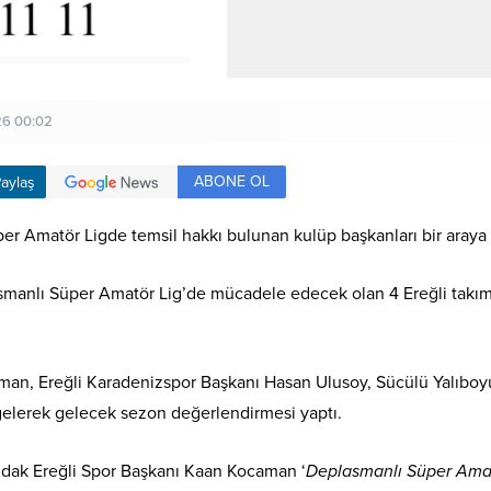
6 00:02
ABONE OL
aylaş
r Amatör Ligde temsil hakkı bulunan kulüp başkanları bir araya 
nlı Süper Amatör Lig’de mücadele edecek olan 4 Ereğli takımın
man, Ereğli Karadenizspor Başkanı Hasan Ulusoy, Sücülü Yalıboy
gelerek gelecek sezon değerlendirmesi yaptı.
uldak Ereğli Spor Başkanı Kaan Kocaman ‘
Deplasmanlı Süper Amatö