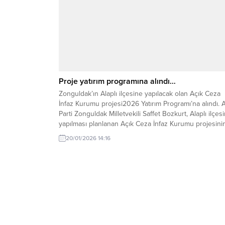
Proje yatırım programına alındı…
Zonguldak’ın Alaplı ilçesine yapılacak olan Açık Ceza
İnfaz Kurumu projesi2026 Yatırım Programı’na alındı. 
Parti Zonguldak Milletvekili Saffet Bozkurt, Alaplı ilçes
yapılması planlanan Açık Ceza İnfaz Kurumu projesini
2026 Yatırım Programı’na alındığını açıkladı. Bozkurt,
20/01/2026 14:16
projenin uygulama çalışmalarının 4 Temmuz 2025 tari
itibarıyla tamamlandığını belirterek, önümüzdeki süreç
yapım ihalesine yönelik planlamaların...