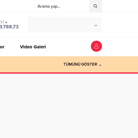
IST
°C
ZONGULDAK
3.788,73
PARÇALI BULUTLU
or
Video Galeri
TÜMÜNÜ GÖSTER →