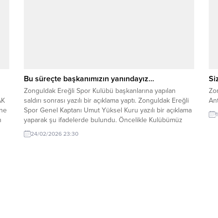
Bu süreçte başkanımızın yanındayız…
Si
Zonguldak Ereğli Spor Kulübü başkanlarına yapılan
Zo
AK
saldırı sonrası yazılı bir açıklama yaptı. Zonguldak Ereğli
Ant
ine
Spor Genel Kaptanı Umut Yüksel Kuru yazılı bir açıklama
n
yaparak şu ifadelerde bulundu. Öncelikle Kulübümüz
Başkanı Kaan Kocaman’a yapılan fiili saldırı nedeni ile
24/02/2026 23:30
hi
yaşadığımız derin üzüntüyü belirtmek isteriz. Kdz Ereğli
te
Belediyespor Başkanı Recep Yılmaz, Kulüp Başkanımız...