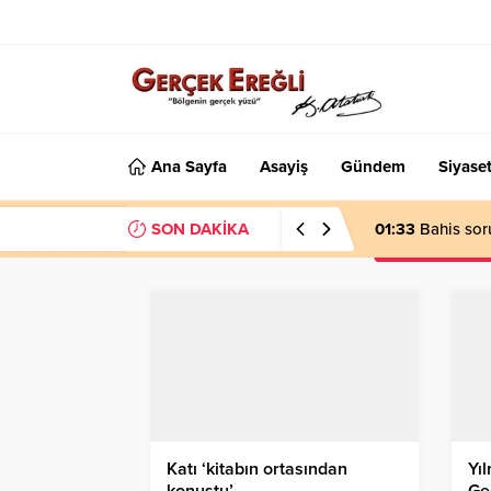
Ana Sayfa
Asayiş
Gündem
Siyase
SON DAKİKA
01:33
Bahis sor
Katı ‘kitabın ortasından
Yıl
konuştu’…
Ge