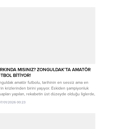
RKINDA MISINIZ? ZONGULDAK’TA AMATÖR
TBOL BİTİYOR!
guldak amatör futbolu, tarihinin en sessiz ama en
in krizlerinden birini yaşıyor. Eskiden şampiyonluk
apları yapılan, rekabetin üst düzeyde olduğu liglerde,
ık kulüplerin “Sahaya çıksak mı, çıkmasak mı?”
07/01/2026 00:23
reddüdünü konuşuyoruz. Süper Amatör Lig gibi şehrin
rini olması gereken bir organizasyonda bile takımlar
den çekiliyor, köklü camialar kapısına kilit vuruyor.
,...