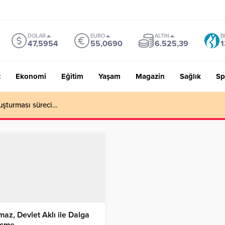
DOLAR
EURO
ALTIN
B
47,5954
55,0690
6.525,39
1
t
Ekonomi
Eğitim
Yaşam
Magazin
Sağlık
Sp
uşturması süreci…
maz, Devlet Aklı ile Dalga
çme…