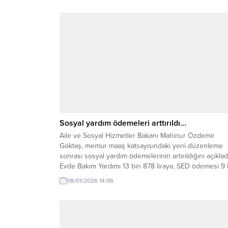
Sosyal yardım ödemeleri arttırıldı…
Aile ve Sosyal Hizmetler Bakanı Mahinur Özdemir
Göktaş, memur maaş katsayısındaki yeni düzenleme
sonrası sosyal yardım ödemelerinin artırıldığını açıklad
Evde Bakım Yardımı 13 bin 878 liraya, SED ödemesi 9 
723 liraya yükseldi. Aile ve Sosyal Hizmetler Bakanı
08/01/2026 14:06
Mahinur Özdemir Göktaş, toplumun dezavantajlı
kesimlerine yönelik sosyal yardım programlarında aylı
ödemelerin...