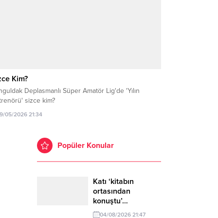
zce Kim?
nguldak Deplasmanlı Süper Amatör Lig'de 'Yılın
renörü' sizce kim?
19/05/2026 21:34
Popüler Konular
Katı ‘kitabın
ortasından
konuştu’…
04/08/2026 21:47