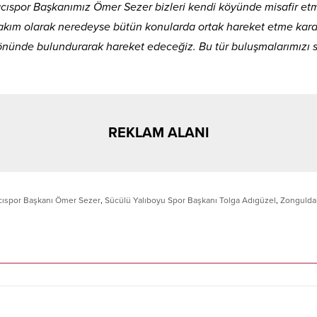
tacıspor Başkanımız Ömer Sezer bizleri kendi köyünde misafir etm
akım olarak neredeyse bütün konularda ortak hareket etme karar
 önünde bulundurarak hareket edeceğiz. Bu tür buluşmalarımızı
REKLAM ALANI
cıspor Başkanı Ömer Sezer
,
Sücülü Yalıboyu Spor Başkanı Tolga Adıgüzel
,
Zonguldak