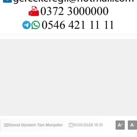
A
A
+
-
Güncel
Gündem
Tüm Manşetler
01/01/2026 15:31