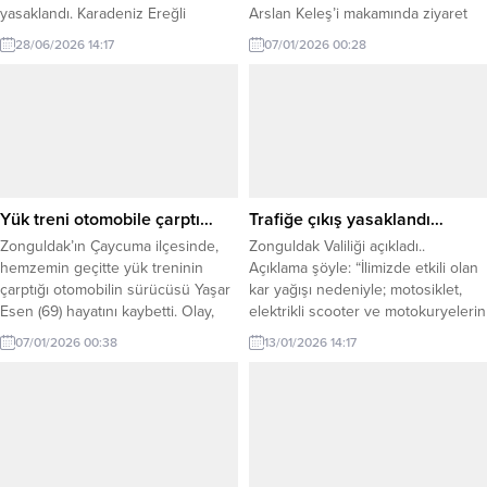
yasaklandı. Karadeniz Ereğli
Arslan Keleş’i makamında ziyaret
Kaymakamlığından yapılan açıklama
etti. Ziyarete kurumun Eğitim
28/06/2026 14:17
07/01/2026 00:28
şöyle: “Olumsuz hava ve deniz
Koordinatörü Dr. Hakkı Yavuz Toplu,
şartları nedeniyle, vatandaşlarımızın
Kurucu Ortaklarından Ümit Arıkan
can ve mal güvenliğinin sağlanması
ve Finans Müdürü Özlem Kamer
amacıyla 28 Haziran 2026 Pazar
katıldı. Ziyarette, kurumun faaliyet
günü ilçemiz genelinde denize
alanları, eğitim vizyonu ve Kdz.
girmek yasaklanmıştır.
Ereğli’de yapılabilecek iş birlikleri
Vatandaşlarımızın, herhangi bir
üzerine fikir alışverişinde
olumsuzluğun yaşanmaması adına
bulunuldu. Başkan...
Yük treni otomobile çarptı…
Trafiğe çıkış yasaklandı…
alınan bu karara titizlikle...
Zonguldak’ın Çaycuma ilçesinde,
Zonguldak Valiliği açıkladı..
hemzemin geçitte yük treninin
Açıklama şöyle: “İlimizde etkili olan
çarptığı otomobilin sürücüsü Yaşar
kar yağışı nedeniyle; motosiklet,
Esen (69) hayatını kaybetti. Olay,
elektrikli scooter ve motokuryelerin
akşam saatlerinde Çaycuma ilçesi
trafiğe çıkışı 13 Ocak 2026 Salı
07/01/2026 00:38
13/01/2026 14:17
Gemiciler Mahallesi’nde bir yem
günü (1 gün süreyle) Ilimiz
fabrikası önünde meydana geldi.
genelinde yasaklanmıştır.
Yaşar Esen’in, kullandığı 67 ZL725
Sürücülerin can güvenliğini
plakalı otomobile hemzemin
korumak ve olası kazaları önlemek
geçitten geçerken, yük treni çarptı.
amacıyla alınan tedbire uyulması
Metrelerce sürüklenen otomobil
büyük önem taşımaktadır.”
demir yığını haline dönüştü.