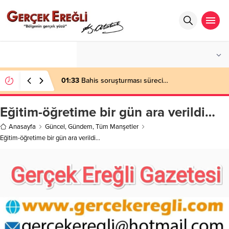
°C
ZONGULDAK
PARÇALI BULUTLU
01:33
Bahis soruşturması süreci…
Eğitim-öğretime bir gün ara verildi…
Anasayfa
Güncel
,
Gündem
,
Tüm Manşetler
Eğitim-öğretime bir gün ara verildi…