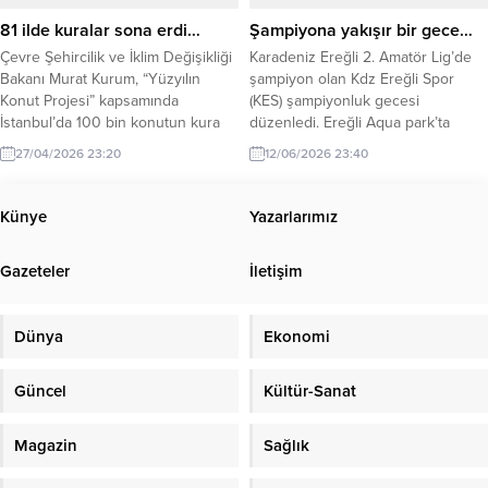
Çevredekilerin ihbarı...
81 ilde kuralar sona erdi…
Şampiyona yakışır bir gece…
Çevre Şehircilik ve İklim Değişikliği
Karadeniz Ereğli 2. Amatör Lig’de
Bakanı Murat Kurum, “Yüzyılın
şampiyon olan Kdz Ereğli Spor
Konut Projesi” kapsamında
(KES) şampiyonluk gecesi
İstanbul’da 100 bin konutun kura
düzenledi. Ereğli Aqua park’ta
sürecinin tamamlandığını açıkladı.
düzenlenen gecede yönetimi
27/04/2026 23:20
12/06/2026 23:40
Böylece 81 ildeki kura işlemleri ile
futbolcular gönüllerince eğlendi.
506 bin 499 hak sahibi belirlendi.
Takıma destek veren isimlere
Çevre, Şehircilik ve İklim Değişikliği
plaket takdimi yapıldı. Kulübün
Künye
Yazarlarımız
Bakanı Murat Kurum, “Yüzyılın
başkan vekili Can Yaman gecenin
Konut Projesi” kapsamında
anlam ve önemini belirten
Gazeteler
İletişim
İstanbul’daki 100 bin konut için
konuşmasında ‘benim felsefemde
kura...
başarı ödüllendirilir’ diyerek 2026-
2027 futbol sezonunda Antrenör...
Dünya
Ekonomi
Güncel
Kültür-Sanat
Magazin
Sağlık