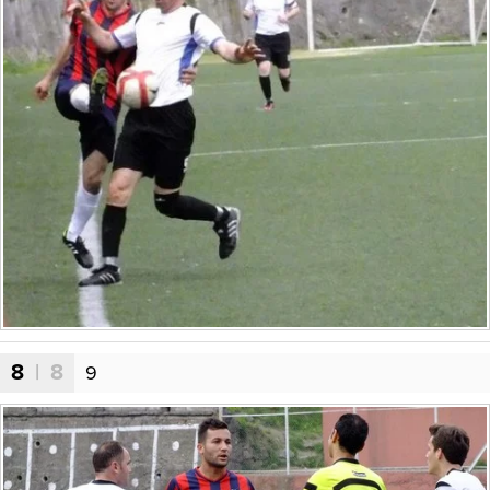
8
| 8
9