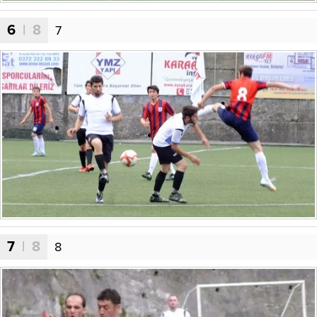
6
| 8
7
7
| 8
8