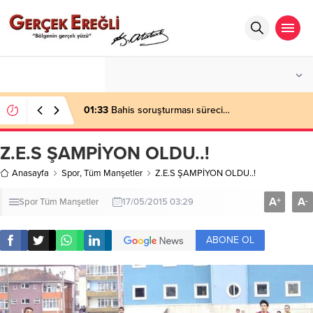
°C
ZONGULDAK
AZ BULUTLU
01:33
Bahis soruşturması süreci…
Z.E.S ŞAMPİYON OLDU..!
Anasayfa
Spor
,
Tüm Manşetler
Z.E.S ŞAMPİYON OLDU..!
A
A
+
-
Spor
Tüm Manşetler
17/05/2015 03:29
ABONE OL