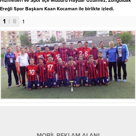
Hizmetleri ve Spor İlçe Müdürü Haydar Üzülmez, Zonguldak
Ereğli Spor Başkanı Kaan Kocaman ile birlikte izledi.
1
| 8
1
MOBİL REKLAM ALANI