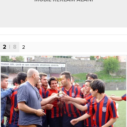
2
| 8
2