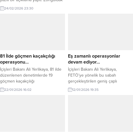
Ereğli Spor Genel Kaptanı Umut
24/02/2026 23:30
Yüksel Kuru yazılı bir açıklama
yaparak şu ifadelerde bulundu.
Öncelikle Kulübümüz Başkanı Kaan
Kocaman’a yapılan fiili saldırı
nedeni ile yaşadığımız derin
üzüntüyü belirtmek isteriz. Kdz
Ereğli Belediyespor Başkanı Recep
Yılmaz, Kulüp Başkanımız...
81 İlde göçmen kaçakçılığı
Eş zamanlı operasyonlar
operasyonu…
devam ediyor…
İçişleri Bakanı Ali Yerlikaya, 81 ilde
İçişleri Bakanı Ali Yerlikaya,
düzenlenen denetimlerde 19
FETÖ’ye yönelik bu sabah
göçmen kaçakçılığı
gerçekleştirilen geniş çaplı
organizatörünün yakalandığını, 372
operasyonlara ilişkin açıklama yaptı.
22/01/2026 16:02
12/01/2026 19:35
bini aşkın kişinin kimlik
Emniyet Genel Müdürlüğü KOM ve
kontrolünden geçirildiğini ve 478
İstihbarat Başkanlıkları ile
düzensiz göçmenin tespit edildiğini
Cumhuriyet Başsavcılıkları
açıkladı. İçişleri Bakanı Ali Yerlikaya,
koordinesinde yürütülen
düzensiz göç ve göçmen
çalışmalarda, aktif kamu
kaçakçılığıyla mücadele
görevlilerinin de aralarında
kapsamında 81 ilde eş zamanlı
bulunduğu 81 şüpheli gözaltına