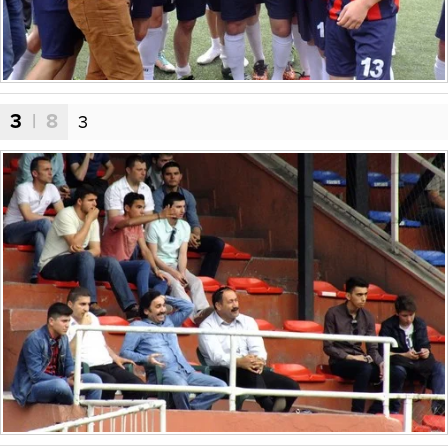
3
| 8
3