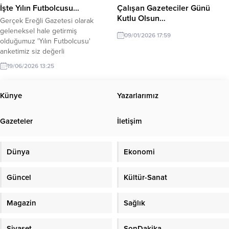
denetimler gerçekleştirildiğini
alındı. Gizli tanık beyanları ve elde
İşte Yılın Futbolcusu…
Çalışan Gazeteciler Günü
duyurdu. Yerlikaya’nın paylaştığı
edilen dijital materyaller
Kutlu Olsun…
Gerçek Ereğli Gazetesi olarak
bilgilere göre, yapılan...
doğrultusunda; İstanbul, Ankara,
geleneksel hale getirmiş
Diyarbakır,...
09/01/2026 17:59
olduğumuz 'Yılın Futbolcusu'
anketimiz siz değerli
okuyucularımızın oyları ile
19/06/2026 13:25
belirlendi.
Künye
Yazarlarımız
Gazeteler
İletişim
Dünya
Ekonomi
Güncel
Kültür-Sanat
Magazin
Sağlık
Siyaset
SonDakika