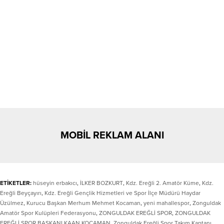
MOBİL REKLAM ALANI
ETİKETLER:
hüseyin erbakıcı
,
İLKER BOZKURT
,
Kdz. Ereğli 2. Amatör Küme
,
Kdz.
Ereğli Beyçayırı
,
Kdz. Ereğli Gençlik Hizmetleri ve Spor İlçe Müdürü Haydar
Üzülmez
,
Kurucu Başkan Merhum Mehmet Kocaman
,
yeni mahallespor
,
Zonguldak
Amatör Spor Kulüpleri Federasyonu
,
ZONGULDAK EREĞLİ SPOR
,
ZONGULDAK
EREĞLİ SPOR BAŞKANI KAAN KOCAMAN
,
Zonguldak Ereğli Spor Takım Kaptanı