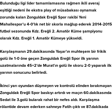
Bulunduğu ligi lider tamamlamasına rağmen ikili averaj
eşitliği nedeni ile ekstra play of müsabakası oynamak
zorunda kalan Zonguldak Ereğli Spor rakibi Yeni
Mahallespor’u 4-0’lık net bir skorla mağlup ederek 2014-2015
futbol sezonunda Kdz. Ereğli 2. Amatör Küme şampiyonu
olarak Kdz. Ereğli 1. Amatör Kümeye yükseldi.
Karşılaşmanın 29.dakikasında Yaşar’ın muhteşem bir frikik
golü ile 1-0 öne geçen Zonguldak Ereğli Spor ilk yarının
uzatmalarında 45+2’de Murat’ın golü ile skoru 2-0 yaparak ilk
yarının sonucunu belirledi.
İkinci yarı oyundan düşmeyen ve kontrolü elinden bırakmayan
Zonguldak Ereğli Spor baskıyı artırdı ve maçın 60.dakikasında
Sedat ile 3.golü bularak rahat bir nefes aldı. Karşılaşma
rölantide devam ederken sahneye Fatih çıktı ve 87.dakikada