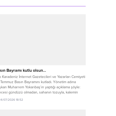
sın Bayramı kutlu olsun…
ı Karadeniz İnternet Gazetecileri ve Yazarları Cemiyeti
 Temmuz Basın Bayramını kutladı. Yönetim adına
kan Muharrem Yokarıbaş’ın yaptığı açıklama şöyle:
ecesi gündüzü olmadan, sahanın tozuyla, kalemin
cüyle halkın sesi olan; haberin peşinde emek veren
24/07/2026 18:52
 gazeteci dostlarımızın ve basın emekçilerinin 24
mmuz Basın Bayramı kutlu olsun. Kaleminiz her daim
ür,...