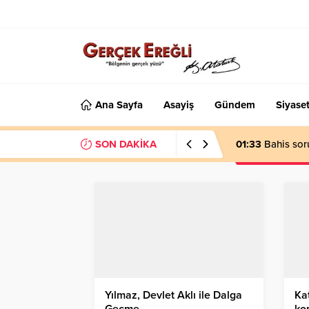
Ana Sayfa
Asayiş
Gündem
Siyase
SON DAKİKA
01:33
Bahis sor
Yılmaz, Devlet Aklı ile Dalga
Kat
Geçme…
ko