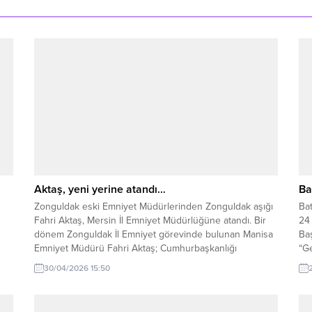
Aktaş, yeni yerine atandı…
Ba
Zonguldak eski Emniyet Müdürlerinden Zonguldak aşığı
Bat
Fahri Aktaş, Mersin İl Emniyet Müdürlüğüne atandı. Bir
24
dönem Zonguldak İl Emniyet görevinde bulunan Manisa
Baş
Emniyet Müdürü Fahri Aktaş; Cumhurbaşkanlığı
“G
genelgesiyle Mersin İl Emniyet Müdürlüğüne atandı.
gü
30/04/2026 15:50
Aktaş’a yeni görevinde başarılar dileriz..
tüm
Te
özg