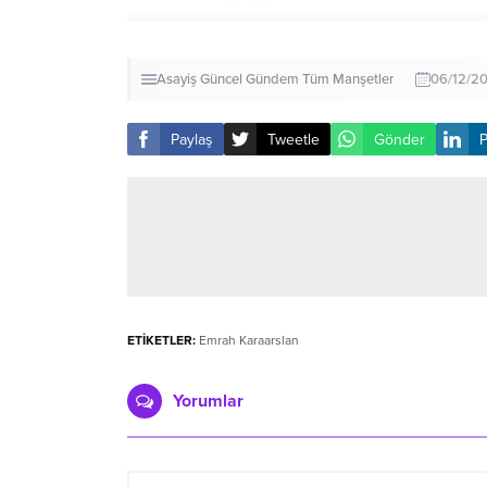
Asayiş
Güncel
Gündem
Tüm Manşetler
06/12/20
Paylaş
Tweetle
Gönder
P
ETİKETLER:
Emrah Karaarslan
Yorumlar