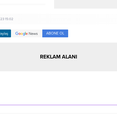
23 15:02
ABONE OL
aylaş
REKLAM ALANI