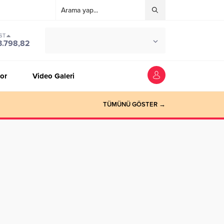
ST
°C
ZONGULDAK
3.798,82
PARÇALI BULUTLU
or
Video Galeri
TÜMÜNÜ GÖSTER →