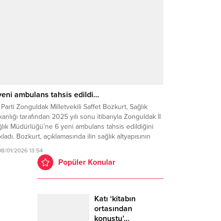
yeni ambulans tahsis edildi…
Parti Zonguldak Milletvekili Saffet Bozkurt, Sağlık
anlığı tarafından 2025 yılı sonu itibarıyla Zonguldak İl
lık Müdürlüğü’ne 6 yeni ambulans tahsis edildiğini
kladı. Bozkurt, açıklamasında ilin sağlık altyapısının
lendirilmeye devam edildiğini belirterek,
08/01/2026 13:54
tandaşlarımızın acil sağlık hizmetlerine daha hızlı
Popüler Konular
şabilmesi için çalışmayı sürdürüyoruz” ifadelerine yer
di.
Katı ‘kitabın
ortasından
konuştu’…