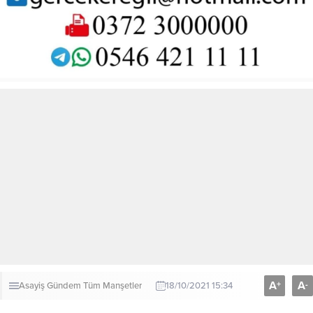
A
A
+
-
Asayiş
Gündem
Tüm Manşetler
18/10/2021 15:34