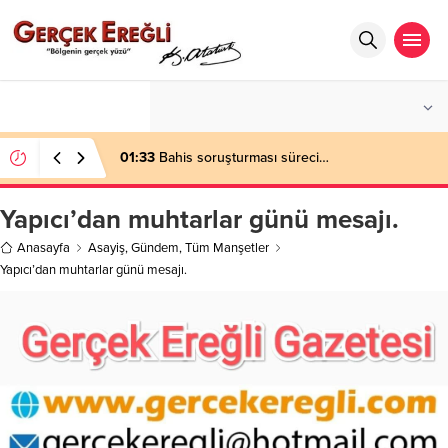
°C
ZONGULDAK
HAFIF YAĞMURLU
01:33
Bahis soruşturması süreci…
Yapıcı’dan muhtarlar günü mesajı.
Anasayfa
Asayiş
,
Gündem
,
Tüm Manşetler
Yapıcı’dan muhtarlar günü mesajı.