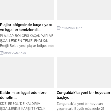
Plajlar bölgesinde kaçak yapı
17/03/2026 13:17
ve işgaller temizlendi…
PLAJLAR BÖLGESİ KAÇAK YAPI VE
İŞGALLERDEN TEMİZLENDİ Kdz.
Ereğli Belediyesi, plajlar bölgesinde
izinsiz ve kanuna aykırı kaçak yapı
29/01/2026 17:25
ile işgalleri kaldırdı. Zabıta Müdürü
Halit Aydın, plajlar bölgesinde
düzensiz yapılara izin
vermeyeceklerini söyledi. Kdz.
Ereğli Belediyesi Zabıta Müdürlüğü,
Ereğli – Alaplı karayolu üzerinde
yer alan plajlar bölgesinde
oluşturulan kaçak yapı ve...
Kaldırımları işgal edenlere
Zonguldak’ta yeni bir heyecan
denetim…
başlıyor…
KDZ. EREĞLİ’DE KALDIRIM
Zonguldak’ta yeni bir heyecan
İŞGALLERİNE KARŞI TEMİZLİK
yaşanacak. Büyük mücadele 21