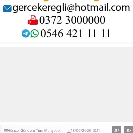
A
A
+
-
Güncel
Gündem
Tüm Manşetler
18/06/2026 13:11