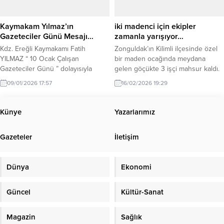
Can Yaman ziyaret ederek geçmiş
olsun dileklerini iletti. Gündemin...
Kaymakam Yılmaz’ın
iki madenci için ekipler
Gazeteciler Günü Mesajı…
zamanla yarışıyor…
Kdz. Ereğli Kaymakamı Fatih
Zonguldak’ın Kilimli ilçesinde özel
YILMAZ “ 10 Ocak Çalışan
bir maden ocağında meydana
Gazeteciler Günü ” dolayısıyla
gelen göçükte 3 işçi mahsur kaldı.
mesaj yayınladı. Kaymakam
İşçilerden biri sağ olarak
09/01/2026 17:57
16/02/2026 19:29
Yılmaz’ın mesajı şu şekilde:
kurtarılırken, yer altındaki 2
“Kamuoyunun doğru, tarafsız ve
madenciye ulaşmak için ekipler
zamanında bilgilendirilmesi adına;
seferber oldu. Zonguldak’ın Kilimli
Künye
Yazarlarımız
meslek ahlakı, basın ilkeleri ve
ilçesine bağlı Gelik beldesi
kamu yararı doğrultusunda büyük
Dağbaca mevkisinde, Hüseyin
Gazeteler
İletişim
bir sorumluluk bilinciyle görev
Bektaş’a (Bektaşlar Firması) ait özel
yapan tüm basın mensuplarımızın
maden ocağında öğleden sonra
10 Ocak Çalışan Gazeteciler
henüz belirlenemeyen bir nedenle
Dünya
Ekonomi
Günü’nü en...
göçük...
Güncel
Kültür-Sanat
Magazin
Sağlık