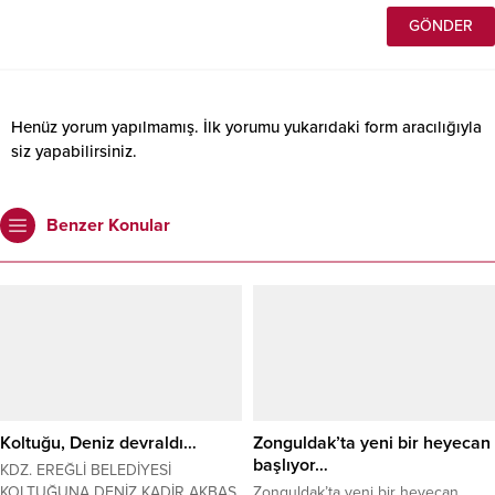
Henüz yorum yapılmamış. İlk yorumu yukarıdaki form aracılığıyla
siz yapabilirsiniz.
Benzer Konular
Koltuğu, Deniz devraldı…
Zonguldak’ta yeni bir heyecan
başlıyor…
KDZ. EREĞLİ BELEDİYESİ
KOLTUĞUNA DENİZ KADİR AKBAŞ
Zonguldak’ta yeni bir heyecan