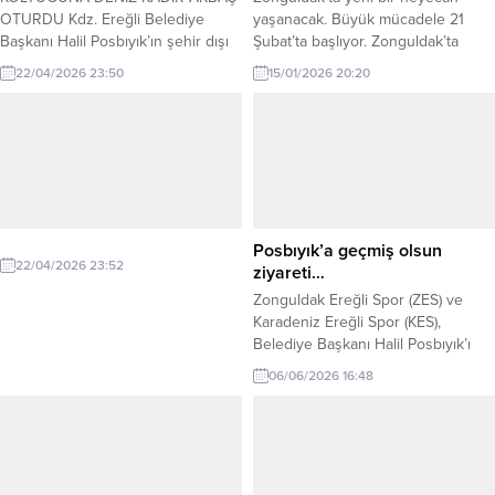
OTURDU Kdz. Ereğli Belediye
yaşanacak. Büyük mücadele 21
Başkanı Halil Posbıyık’ın şehir dışı
Şubat’ta başlıyor. Zonguldak’ta
programı nedeniyle Belediye
2025-2026 sezonu İkinci Amatör
22/04/2026 23:50
15/01/2026 20:20
Başkanlığına vekalet eden
Lig maçlarının başlama tarihi belli
Muharrem Sağlam, 23 Nisan Ulusal
oldu. Lige katılacak olan takımların
Egemenlik ve Çocuk Bayramı
mücadele edeceği grupları
nedeniyle koltuğunu Nurdan ve
belirlemek için kura çekimi
Ahmet Orhan Oğuz İlkokulu 2. sınıf
gerçekleştirildi. Zonguldak Amatör
öğrencisi Deniz Kadir Akbaş’a
Spor Kulüpleri Federasyonu
devretti. Kdz. Ereğli Belediye
toplantı salonunda yapılan kura
Başkanı...
çekimine ASKF Başkanı Kemal
Posbıyık’a geçmiş olsun
Demir, Futbol İl Temsilcisi...
22/04/2026 23:52
ziyareti…
Zonguldak Ereğli Spor (ZES) ve
Karadeniz Ereğli Spor (KES),
Belediye Başkanı Halil Posbıyık’ı
lojmanında ziyaret etti. Geçtiğimiz
06/06/2026 16:48
ay ameliyat olan ve istirahate
çekilen Karadeniz Ereğli Belediye
Başkanı Halil Posbıyık’ı Zonguldak
Ereğli Spor Başkanı Kaan Kocaman
ve Kdz. Ereğli Spor Başkan Vekili