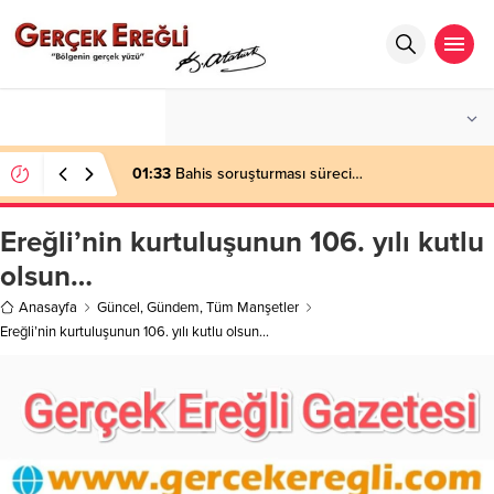
°C
ZONGULDAK
AZ BULUTLU
01:33
Bahis soruşturması süreci…
Ereğli’nin kurtuluşunun 106. yılı kutlu
olsun…
Anasayfa
Güncel
,
Gündem
,
Tüm Manşetler
Ereğli’nin kurtuluşunun 106. yılı kutlu olsun…