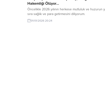
Hakemliği Ölüyor…
Öncelikle 2026 yılının herkese mutluluk ve huzurun y
sıra sağlık ve para getirmesini diliyorum.
01/01/2026 20:24