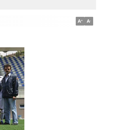
A
A
+
-