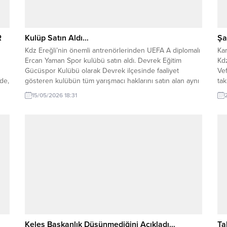
R
Kulüp Satın Aldı…
Şa
Kdz Ereğli’nin önemli antrenörlerinden UEFA A diplomalı
Ka
Ercan Yaman Spor kulübü satın aldı. Devrek Eğitim
Kdz
Gücüspor Kulübü olarak Devrek ilçesinde faaliyet
Ve
de,
gösteren kulübün tüm yarışmacı haklarını satın alan aynı
tak
zamanda da Ereğli Belediyespor Altyapı Sorumlusu olan
üs
15/05/2026 18:31
rin
Ercan Yaman, kulübün ismini Ereğli Yaman Spor Kulübü
da
olarak değiştirme kararı aldı. Konu ile...
att
Keleş Başkanlık Düşünmediğini Açıkladı…
Ta