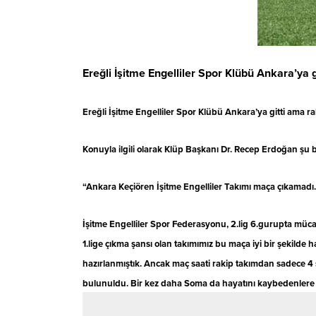
Ereğli İşitme Engelliler Spor Klübü Ankara’ya 
Ereğli İşitme Engelliler Spor Klübü Ankara’ya gitti ama 
Konuyla ilgili olarak Klüp Başkanı Dr. Recep Erdoğan şu bi
“Ankara Keçiören İşitme Engelliler Takımı maça çıkamadı
İşitme Engelliler Spor Federasyonu, 2.lig 6.gurupta mü
1.lige çıkma şansı olan takımımız bu maça iyi bir şekilde h
hazırlanmıştık. Ancak maç saati rakip takımdan sadece 4 
bulunuldu. Bir kez daha Soma da hayatını kaybedenlere All