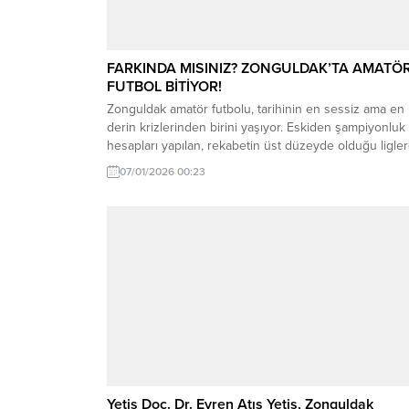
FARKINDA MISINIZ? ZONGULDAK’TA AMATÖ
FUTBOL BİTİYOR!
Zonguldak amatör futbolu, tarihinin en sessiz ama en
derin krizlerinden birini yaşıyor. Eskiden şampiyonluk
hesapları yapılan, rekabetin üst düzeyde olduğu ligler
artık kulüplerin “Sahaya çıksak mı, çıkmasak mı?”
07/01/2026 00:23
tereddüdünü konuşuyoruz. Süper Amatör Lig gibi şeh
vitrini olması gereken bir organizasyonda bile takımlar
ligden çekiliyor, köklü camialar kapısına kilit vuruyor.
Peki,...
Yetiş Doç. Dr. Evren Atış Yetiş, Zonguldak