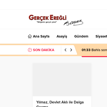
Ana Sayfa
Asayiş
Gündem
Siyase
SON DAKİKA
01:33
Bahis sor
Yılmaz, Devlet Aklı ile Dalga
Geçme…