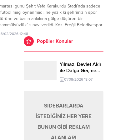
martesi günü Şehit Vefa Karakurdu Stadı’nda sadece
 futbol maçı oynanmadı; ne yazık ki şehrimizin spor
türüne ve basın ahlakına gölge düşüren bir
hammülsüzlük” sınavı verildi. Kdz. Ereğli Belediyespor
e 52 Orduspor arasındaki mücadelenin 82. dakikasında
23/02/2026 12:48
ananlar, skor tabelasındaki rakamlardan çok daha
Popüler Konular
him bir tabloyu önümüze koydu. Gazetemiz imtiyaz
ibi...
Yılmaz, Devlet Aklı
ile Dalga Geçme…
01/08/2026 18:07
SIDEBARLARDA
İSTEDİĞİNİZ HER YERE
BUNUN GİBİ REKLAM
ALANLARI