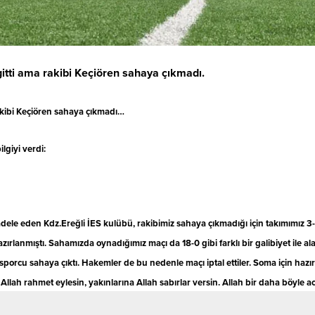
gitti ama rakibi Keçiören sahaya çıkmadı.
rakibi Keçiören sahaya çıkmadı…
lgiyi verdi:
.
cadele eden Kdz.Ereğli İES kulübü, rakibimiz sahaya çıkmadığı için takımımı
azırlanmıştı. Sahamızda oynadığımız maçı da 18-0 gibi farklı bir galibiyet ile a
sporcu sahaya çıktı. Hakemler de bu nedenle maçı iptal ettiler. Soma için haz
ah rahmet eylesin, yakınlarına Allah sabırlar versin. Allah bir daha böyle acı