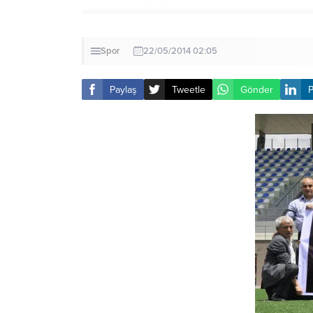
Spor
22/05/2014 02:05
Paylaş
Tweetle
Gönder
P