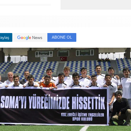
ABONE OL
aylaş