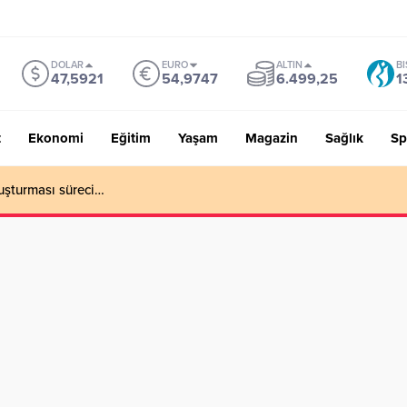
DOLAR
EURO
ALTIN
BI
47,5921
54,9747
6.499,25
1
t
Ekonomi
Eğitim
Yaşam
Magazin
Sağlık
Sp
uşturması süreci…