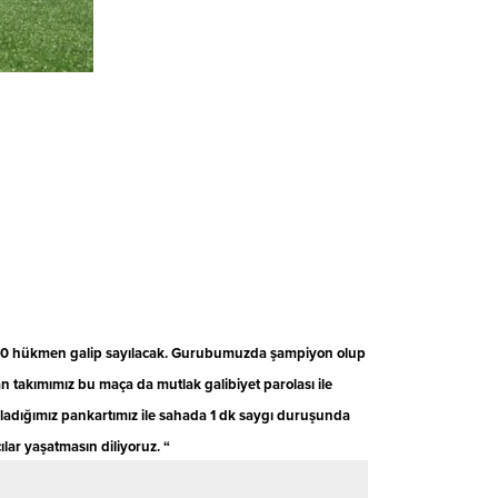
z 3-0 hükmen galip sayılacak. Gurubumuzda şampiyon olup
lan takımımız bu maça da mutlak galibiyet parolası ile
ırladığımız pankartımız ile sahada 1 dk saygı duruşunda
lar yaşatmasın diliyoruz. “