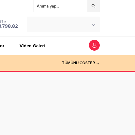
ST
°C
ZONGULDAK
3.798,82
PARÇALI BULUTLU
or
Video Galeri
TÜMÜNÜ GÖSTER →