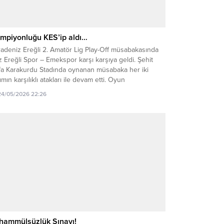
mpiyonluğu KES’ip aldı…
radeniz Ereğli 2. Amatör Lig Play-Off müsabakasında
 Ereğli Spor – Emekspor karşı karşıya geldi. Şehit
fa Karakurdu Stadında oynanan müsabaka her iki
ımın karşılıklı atakları ile devam etti. Oyun
tünlüğünü elinde bulunduran Kdz Ereğli Spor, 67.
24/05/2026 22:26
kikada Emeksporlu Dinçer Çınar’ın kendi kalesine
ığı gol ile 1-0 öne geçti. Karşılaşmada...
hammülsüzlük Sınavı!