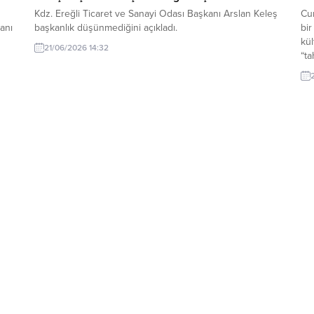
Kdz. Ereğli Ticaret ve Sanayi Odası Başkanı Arslan Keleş
Cu
anı
başkanlık düşünmediğini açıkladı.
bir
kül
21/06/2026 14:32
“ta
il
yaş
va
sah