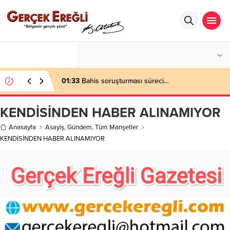
°C
ZONGULDAK
AZ BULUTLU
01:33
Bahis soruşturması süreci…
KENDİSİNDEN HABER ALINAMIYOR
Anasayfa
Asayiş
,
Gündem
,
Tüm Manşetler
KENDİSİNDEN HABER ALINAMIYOR