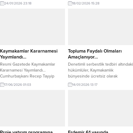
gibi “tartışmalı ancak tartışmasız” bir
Posbıyık, İslam âleminin Ramazan-ı
24/01/2026 23:18
18/02/2026 15:28
şekilde yenen İngiltere’nin o
Şerife kavuşma sevincini
maçtaki “hat-trick” sahibi Geoff
paylaşarak Müslümanların bu özel
Hurst ile tanışma ve sohbet fırsatı
ayını tebrik etti. Kdz. Ereğli
bulmuştum. O zamanlar İngiliz Milli
Belediye Başkanı Halil Posbıyık,
Takımı senelerdir süregelen bir
tüm halkın Ramazan ayını kutladı,
istikrarsızlık sürecini devam
mübarek ayın tüm dünyaya huzur,
ettirmekte ve turnuvalarda pek...
bolluk ve bereket getirmesini
diledi. Başkan Posbıyık, yayınladığı
Kaymakamlar Kararnamesi
Topluma Faydalı Olmaları
kutlama mesajında,...
Yayımlandı…
Amaçlanıyor…
Resmi Gazetede Kaymakamlar
Denetimli serbestlik tedbiri altındaki
Kararnamesi Yayımlandı…
hükümlüler, Kaymakamlık
Cumhurbaşkanı Recep Tayyip
bünyesinde ücretsiz olarak
Erdoğan’ın imzasıyla yayımlanan
çalıştırılacak. Karadeniz Ereğli
17/06/2026 01:03
14/01/2026 13:17
Kaymakamlar ve Vali Yardımcıları
Cumhuriyet Başsavcılığı ile
Kararnamesi Resmi Gazete de yer
Karadeniz Ereğli Kaymakamlığı
aldı. Kararname ile toplam 430
arasında yükümlülerin “Kamuya
Kaymakam, Vali Yardımcısı ve
Yararlı Bir İşte Çalıştırma”
İçişleri Bakanlığı Merkez Teşkilatı
yükümlülüğünün yerine
personelinin görev yeri değiştirildi.
getirilmesine yönelik iş birliği
208 kaymakamın görev yeri değişti.
protokolü imzalandı. İmzalanan
17.06.2026 tarihli 2026/148 karar
protokol ile denetimli serbestlik
Proje yatırım programına
Erdemir 61 yaşında…