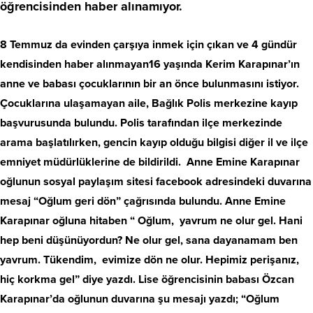
öğrencisinden haber alınamıyor.
8 Temmuz da evinden çarşıya inmek için çıkan ve 4 gündür
kendisinden haber alınmayan16 yaşında Kerim Karapınar’ın
anne ve babası çocuklarının bir an önce bulunmasını istiyor.
Çocuklarına ulaşamayan aile, Bağlık Polis merkezine kayıp
başvurusunda bulundu. Polis tarafından ilçe merkezinde
arama başlatılırken, gencin kayıp olduğu bilgisi diğer il ve ilçe
emniyet müdürlüklerine de bildirildi. Anne Emine Karapınar
oğlunun sosyal paylaşım sitesi facebook adresindeki duvarına
mesaj “Oğlum geri dön” çağrısında bulundu. Anne Emine
Karapınar oğluna hitaben “ Oğlum, yavrum ne olur gel. Hani
hep beni düşünüyordun? Ne olur gel, sana dayanamam ben
yavrum. Tükendim, evimize dön ne olur. Hepimiz perişanız,
hiç korkma gel” diye yazdı. Lise öğrencisinin babası Özcan
Karapınar’da oğlunun duvarına şu mesajı yazdı; “Oğlum