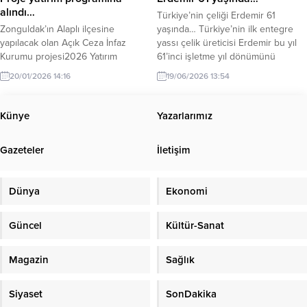
numaralı Cumhurbaşkanı Kararı’nın
tedbiri altında bulunan hükümlüler,
alındı…
Türkiye’nin çeliği Erdemir 61
eki...
Kaymakamlık bünyesinde uygun
Zonguldak’ın Alaplı ilçesine
yaşında… Türkiye’nin ilk entegre
birimlerde topluma faydalı
yapılacak olan Açık Ceza İnfaz
yassı çelik üreticisi Erdemir bu yıl
çalışmalar yürütmeleri...
Kurumu projesi2026 Yatırım
61’inci işletme yıl dönümünü
Programı’na alındı. AK Parti
kutluyor. Geçmişten günümüze
20/01/2026 14:16
19/06/2026 13:54
Zonguldak Milletvekili Saffet
üretim yolculuğunda ülke
Bozkurt, Alaplı ilçesine yapılması
ekonomisine, sanayisine ve
planlanan Açık Ceza İnfaz Kurumu
istihdamına güçlü katkılar sunan
Künye
Yazarlarımız
projesinin 2026 Yatırım Programı’na
Erdemir, köklü geçmişini geleceğe
alındığını açıkladı. Bozkurt, projenin
yön veren sürdürülebilirlik
Gazeteler
İletişim
uygulama çalışmalarının 4 Temmuz
vizyonuyla buluşturuyor. Küresel
2025 tarihi itibarıyla tamamlandığını
ölçekte yaşanan savaşlar ve
belirterek, önümüzdeki süreçte
belirsizliklerin hakim olduğu
Dünya
Ekonomi
yapım ihalesine yönelik
günümüzde dünya...
planlamaların...
Güncel
Kültür-Sanat
Magazin
Sağlık
Siyaset
SonDakika