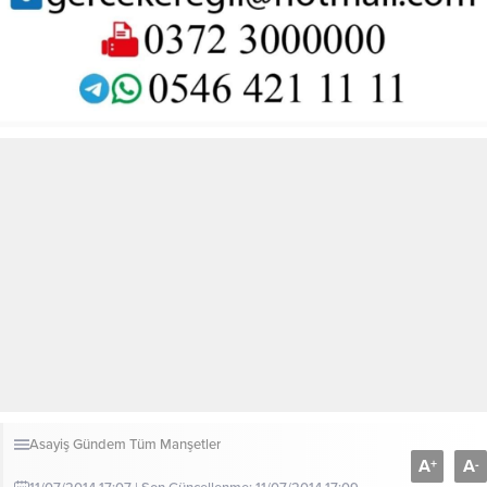
Asayiş
Gündem
Tüm Manşetler
A
A
+
-