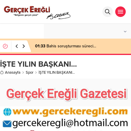
°C
ZONGULDAK
AZ BULUTLU
01:33
Bahis soruşturması süreci…
İŞTE YILIN BAŞKANI…
Anasayfa
Spor
İŞTE YILIN BAŞKANI…