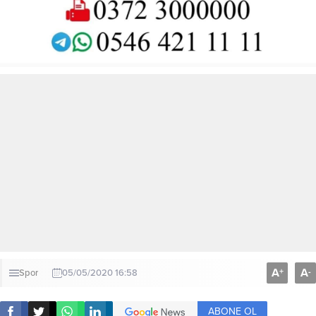
A
A
+
-
Spor
05/05/2020 16:58
ABONE OL