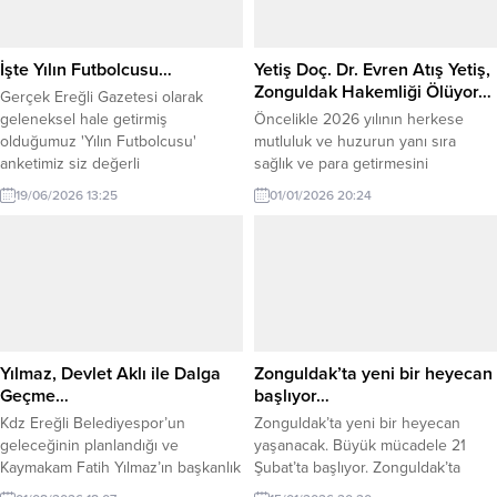
vahim bir tabloyu önümüze koydu.
verdiğinizde, her maçın sahada
Gazetemiz imtiyaz sahibi...
değil tribünde...
İşte Yılın Futbolcusu…
Yetiş Doç. Dr. Evren Atış Yetiş,
Zonguldak Hakemliği Ölüyor…
Gerçek Ereğli Gazetesi olarak
geleneksel hale getirmiş
Öncelikle 2026 yılının herkese
olduğumuz 'Yılın Futbolcusu'
mutluluk ve huzurun yanı sıra
anketimiz siz değerli
sağlık ve para getirmesini
okuyucularımızın oyları ile
diliyorum.
19/06/2026 13:25
01/01/2026 20:24
belirlendi.
Yılmaz, Devlet Aklı ile Dalga
Zonguldak’ta yeni bir heyecan
Geçme…
başlıyor…
Kdz Ereğli Belediyespor’un
Zonguldak’ta yeni bir heyecan
geleceğinin planlandığı ve
yaşanacak. Büyük mücadele 21
Kaymakam Fatih Yılmaz’ın başkanlık
Şubat’ta başlıyor. Zonguldak’ta
ettiği toplantıya katılımın yüksek
2025-2026 sezonu İkinci Amatör