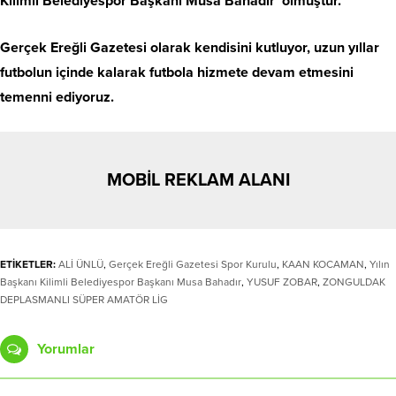
Kilimli Belediyespor Başkanı Musa Bahadır’ olmuştur.
Gerçek Ereğli Gazetesi olarak kendisini kutluyor, uzun yıllar
futbolun içinde kalarak futbola hizmete devam etmesini
temenni ediyoruz.
MOBİL REKLAM ALANI
ETİKETLER:
ALİ ÜNLÜ
,
Gerçek Ereğli Gazetesi Spor Kurulu
,
KAAN KOCAMAN
,
Yılın
Başkanı Kilimli Belediyespor Başkanı Musa Bahadır
,
YUSUF ZOBAR
,
ZONGULDAK
DEPLASMANLI SÜPER AMATÖR LİG
Yorumlar