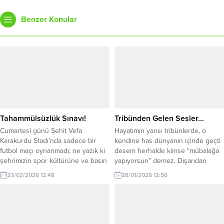
Benzer Konular
Tahammülsüzlük Sınavı!
Tribünden Gelen Sesler…
Cumartesi günü Şehit Vefa
Hayatımın yarısı tribünlerde, o
Karakurdu Stadı’nda sadece bir
kendine has dünyanın içinde geçti
futbol maçı oynanmadı; ne yazık ki
desem herhalde kimse “mübalağa
şehrimizin spor kültürüne ve basın
yapıyorsun” demez. Dışarıdan
ahlakına gölge düşüren bir
bakıldığında tribün sadece bir
23/02/2026 12:48
28/01/2026 12:56
“tahammülsüzlük” sınavı verildi.
uğultu, bazen de yükselen bir öfke
Kdz. Ereğli Belediyespor ile 52
seli gibi görünebilir. Ama o
Orduspor arasındaki mücadelenin
kalabalığın içine girdiğinizde, hele
82. dakikasında yaşananlar, skor
ki benim gibi elinizde kamerayla o
tabelasındaki rakamlardan çok daha
seslere mecburen kulak