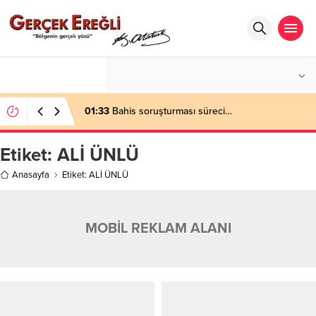
°C
ZONGULDAK
PARÇALI BULUTLU
01:33
Bahis soruşturması süreci…
Etiket:
ALİ ÜNLÜ
Anasayfa
Etiket: ALİ ÜNLÜ
MOBİL REKLAM ALANI