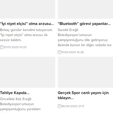
“İyi niyet elçisi” olma arzusu…
“Bluetooth” görevi yapanlar…
Birkaç gündür kendimi tutuyorum.
Sürekli Ereğli
"İyi niyet elçisi" olma arzusu ile
Belediyespor’umuzun
sessiz kaldım.
şampiyonluğunu dile getiriyoruz.
Aslında bunun bir diğer sebebi ise
31/07/2025 01:25
şampiyon olmuş bir şehirde adeta
11/04/2025 14:28
ölü toprağı havası olmasındandır.
Tahliye Kapıda…
Gerçek Spor canlı yayını için
tıklayın…
Öncelikle Kdz Ereğli
Belediyespor’umuzun
06/04/2023 21:17
şampiyonluğunu yürekten