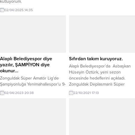
kutluyorum.
02/04/2025 14:35
Alaplı Belediyespor diye
Sıfırdan takım kuruyoruz.
yazılır, ŞAMPİYON diye
Alaplı Belediyespor’da Asbaşkan
okunur…
Hüseyin Öztürk, yeni sezon
Zonguldak Süper Amatör Lig'de
öncesinde hedeflerini açıkladı.
Şampiyonluğa Yenimahallespor'u 9-
Zonguldak Deplasmanlı Süper
0 yenen Alaplı Belediyespor ulaştı.
Amatör Lig A Grubu’nda
02/04/2023 20:38
22/10/2021 17:13
Alaplı gelecek sezon BAL'da
mücadele edecek olan ve ilk hafta
mücadele edecek.
maçında İhsaniyespor ile
karşılaşacak olan Alaplı
Belediyespor’da Asbaşkan
Hüseyin Öztürk, yeni sezon
öncesinde hedeflerini açıkladı.
Öztürk, bu sezon bölge sporcuları