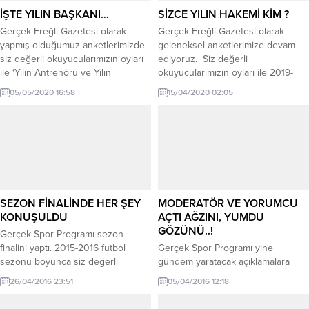
ile ligde kalıcı bir takım kuracaklarını
İŞTE YILIN BAŞKANI…
SİZCE YILIN HAKEMİ KİM ?
belirtirken,...
Gerçek Ereğli Gazetesi olarak
Gerçek Ereğli Gazetesi olarak
yapmış olduğumuz anketlerimizde
geleneksel anketlerimize devam
siz değerli okuyucularımızın oyları
ediyoruz. Siz değerli
ile ‘Yılın Antrenörü ve Yılın
okuyucularımızın oyları ile 2019-
Futbolcusu’nu belirlemiştik.
2020 futbol sezonunda ‘Yılın En İyi
05/05/2020 16:58
15/04/2020 02:05
Gerçek Ereğli Gazetesi Spor Kurulu
İl Hakemi’ni seçiyoruz. Gerçek
olarak Süper Amatör Ligde ‘Yılın
Ereğli Gazetesi Spor Kurulu (Yusuf
Başkanı’nı da bulunduğumuz
Zobar, Ali Ünlü ve Kaan Kocaman)
konjonktür nedeni ile bizler
olarak sezon boyunca aldığı maçlar
belirlemek istedik. Zorlu geçen lig
ve performanslarını
boyunca çekilen ekonomik
değerlendirdiğimiz İl Hakemlerimizi
sıkıntıların yanında oyuncu-başkan
ortak akıl ile aday gösterdik.
ilişkilerini de ele aldık....
Yapılan...
SEZON FİNALİNDE HER ŞEY
MODERATÖR VE YORUMCU
KONUŞULDU
AÇTI AĞZINI, YUMDU
GÖZÜNÜ..!
Gerçek Spor Programı sezon
finalini yaptı. 2015-2016 futbol
Gerçek Spor Programı yine
sezonu boyunca siz değerli
gündem yaratacak açıklamalara
okuyucularımız ile buluşan ve
sahne oldu. Program Moderatörü
26/04/2016 23:51
05/04/2016 12:18
bölge futbolunu ele alan Gerçek
Kaan Kocaman ve Yorumcu Ali Ünlü
Spor Programı sezon finalini Kdz
gündeme dair yorumlar yaparak