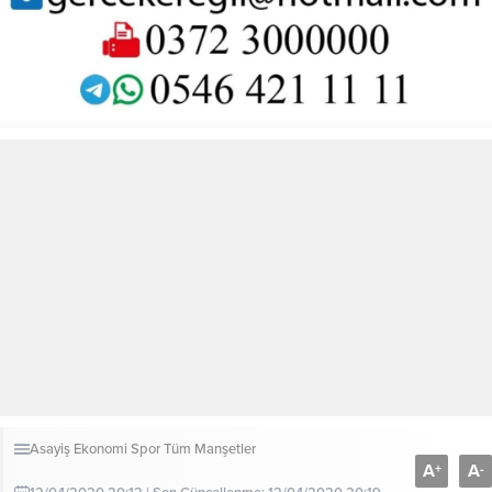
Asayiş
Ekonomi
Spor
Tüm Manşetler
A
A
+
-