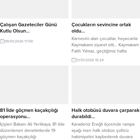
çalışmalar hakkında bilgi alan
vatandaşlarımızın kişisel bakım
Kaymakam Yılmaz, sunulan
ihtiyaçlarına destek sağlanmıştır.
hizmetleri yerinde inceledi.
Gerçekleştirilen bu sosyal destek
Kaymakam Yılmaz, sosyal devlet
çalışmasıyla, devletimizin her
Çalışan Gazeteciler Günü
Çocukların sevincine ortak
anlayışı doğrultusunda ihtiyaç
koşulda vatandaşının yanında
Kutlu Olsun…
oldu…
sahibi vatandaşlara yönelik...
olduğu bir kez...
Karnesini alan çocuklar, heyecanla
09/01/2026 17:59
Kaymakamı ziyaret etti… Kaymakam
Fatih Yılmaz, geçtiğimiz hafta
evlerini ziyaret ettiği çocukların
21/01/2026 15:24
karne heyecanına ortak oldu.
Karnelerini alan minik misafirler,
Kaymakam Fatih Yılmaz’a
karnelerini göstermek üzere
makamında ziyaret etti. Kaymakam
Fatih Yılmaz, çocuklarla yakından
ilgilendi, onlarla sohbet ederek
başarılarının devamını diledi.
81 İlde göçmen kaçakçılığı
Halk otobüsü duvara çarparak
Ziyarette, “Her zaman
operasyonu…
durabildi…
çocuklarımızın yanında...
İçişleri Bakanı Ali Yerlikaya, 81 ilde
Karadeniz Ereğli ilçesinde rampa
düzenlenen denetimlerde 19
aşağı inen halk otobüs şoförü
göçmen kaçakçılığı
hakimiyetini kaybederek duvara