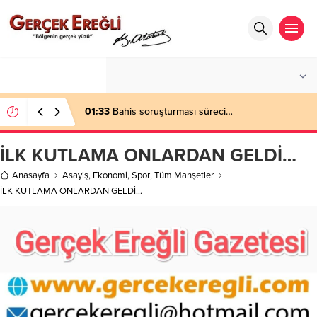
°C
ZONGULDAK
PARÇALI BULUTLU
01:33
Bahis soruşturması süreci…
İLK KUTLAMA ONLARDAN GELDİ…
Anasayfa
Asayiş
,
Ekonomi
,
Spor
,
Tüm Manşetler
İLK KUTLAMA ONLARDAN GELDİ…