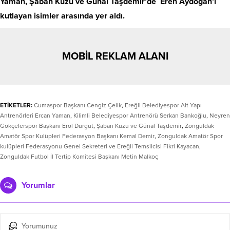
Yaman, Şaban Kuzu ve Günal Taşdemir’de Eren Aydoğan’ı
kutlayan isimler arasında yer aldı.
MOBİL REKLAM ALANI
ETİKETLER:
Cumaspor Başkanı Cengiz Çelik
,
Ereğli Belediyespor Alt Yapı
Antrenörleri Ercan Yaman
,
Kilimli Belediyespor Antrenörü Serkan Bankoğlu
,
Neyren
Gökçelerspor Başkanı Erol Durgut
,
Şaban Kuzu ve Günal Taşdemir
,
Zonguldak
Amatör Spor Kulüpleri Federasyon Başkanı Kemal Demir
,
Zonguldak Amatör Spor
kulüpleri Federasyonu Genel Sekreteri ve Ereğli Temsilcisi Fikri Kayacan
,
Zonguldak Futbol İl Tertip Komitesi Başkanı Metin Malkoç
Yorumlar