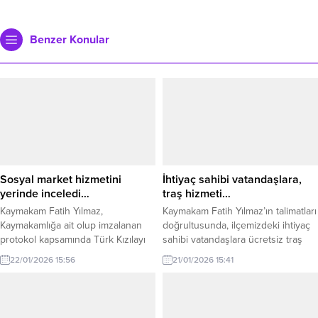
Benzer Konular
Sosyal market hizmetini
İhtiyaç sahibi vatandaşlara,
yerinde inceledi…
traş hizmeti…
Kaymakam Fatih Yılmaz,
Kaymakam Fatih Yılmaz’ın talimatları
Kaymakamlığa ait olup imzalanan
doğrultusunda, ilçemizdeki ihtiyaç
protokol kapsamında Türk Kızılayı
sahibi vatandaşlara ücretsiz traş
Kdz. Ereğli Şube Başkanlığı
hizmeti sunuldu… Açıklama şu
22/01/2026 15:56
21/01/2026 15:41
tarafından vatandaşlara hizmet
şekilde: “Sosyal Yardımlaşma ve
veren Sosyal Marketi ziyaret etti.
Dayanışma Vakfı ile Berberler ve
Ziyarette, Kızılay İlçe Başkanı
Kuaförler Odası iş birliğinde
Ramazan Toprak’tan yürütülen
gerçekleştirilen uygulama ile