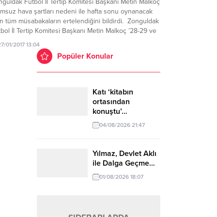
guldak Futbol İl Tertip Komitesi Başkanı Metin Malkoç
msuz hava şartları nedeni ile hafta sonu oynanacak
n tüm müsabakaların ertelendiğini bildirdi. Zonguldak
bol İl Tertip Komitesi Başkanı Metin Malkoç ’28-29 ve
 Ocak günü oynanacak olan tüm müsabakalar
27/01/2017 13:04
telenmiştir. Ancak 1 Şubat (Çarşamba) günü oynanması
Popüler Konular
eken ve etapta yer alan...
Katı ‘kitabın
ortasından
konuştu’…
04/08/2026 21:47
Yılmaz, Devlet Aklı
ile Dalga Geçme…
01/08/2026 18:07