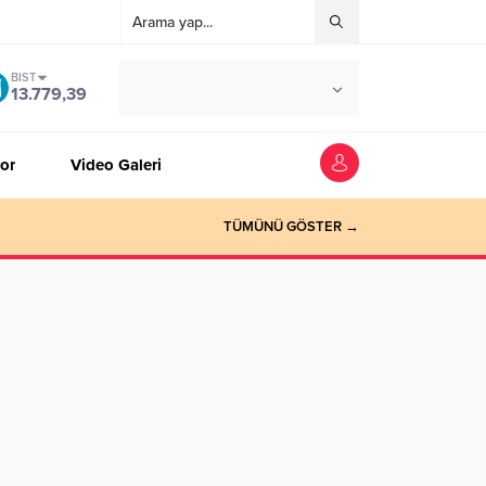
BIST
°C
ZONGULDAK
13.779,39
AÇIK
or
Video Galeri
TÜMÜNÜ GÖSTER →