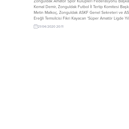
Zonguldak Amatör Spor Kulüpleri Federasyonu Başka
Kemal Demir, Zonguldak Futbol İl Tertip Komitesi Başk
Metin Malkoç, Zonguldak ASKF Genel Sekreteri ve A
Ereğli Temsilcisi Fikri Kayacan ‘Süper Amatör Ligde Yıl
Futbolcusu’ olan Özgür Çelik’i kutladılar. Zonguldak
21/04/2020 20:11
ASKF Başkanı Kemal Demir ‘Süper Amatör Ligde Yılın
Futbolcusu anketini kazanan Özgür Çelik kardeşimizi..