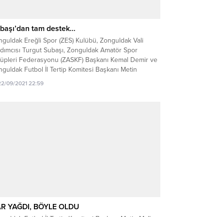
başı’dan tam destek…
guldak Ereğli Spor (ZES) Kulübü, Zonguldak Vali
rdımcısı Turgut Subaşı, Zonguldak Amatör Spor
lüpleri Federasyonu (ZASKF) Başkanı Kemal Demir ve
guldak Futbol İl Tertip Komitesi Başkanı Metin
koç’un misafiri oldu. İlk olarak Zonguldak Vali
22/09/2021 22:59
dımcısı Turgut Subaşı ile görüşen Zonguldak Ereğli
or Başkanı Tevfik Cengiz Demirci, Genel Sekreter
an Kocaman,...
R YAĞDI, BÖYLE OLDU