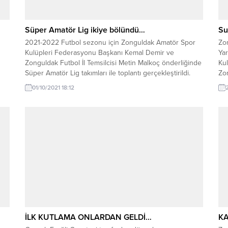
Süper Amatör Lig ikiye bölündü…
Su
.
2021-2022 Futbol sezonu için Zonguldak Amatör Spor
Zon
Kulüpleri Federasyonu Başkanı Kemal Demir ve
Ya
Zonguldak Futbol İl Temsilcisi Metin Malkoç önderliğinde
Ku
Süper Amatör Lig takımları ile toplantı gerçekleştirildi.
Zon
Yapılan toplantıda tüm pandemi şartları göz önüne
Mal
01/10/2021 18:12
alınarak 14 takımlı olan Zonguldak Süper Amatör Lig
Yar
Türkiye Futbol Federasyonu‘un “ligler an fazla 10
Sp
takımlı...
Ka
İLK KUTLAMA ONLARDAN GELDİ…
KA