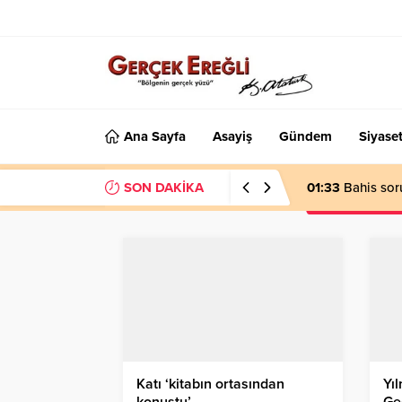
Ana Sayfa
Asayiş
Gündem
Siyase
SON DAKİKA
01:33
Bahis sor
Katı ‘kitabın ortasından
Yıl
konuştu’…
Ge