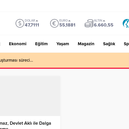
DOLAR
EURO
ALTIN
47,7111
55,1881
6.660,55
t
Ekonomi
Eğitim
Yaşam
Magazin
Sağlık
Sp
uşturması süreci…
maz, Devlet Aklı ile Dalga
çme…