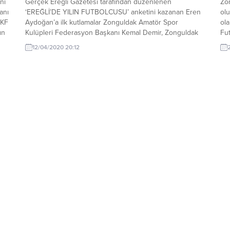
nı
Gerçek Ereğli Gazetesi tarafından düzenlenen
Zon
anı
‘EREĞLİ’DE YILIN FUTBOLCUSU’ anketini kazanan Eren
olu
SKF
Aydoğan’a ilk kutlamalar Zonguldak Amatör Spor
ola
ın
Kulüpleri Federasyon Başkanı Kemal Demir, Zonguldak
Fut
Futbol İl Tertip Komitesi Başkanı Metin Malkoç ve
30
12/04/2020 20:12
Zonguldak Amatör Spor Kulüpleri Federasyonu Genel
er
.
Sekreteri ve Ereğli Temsilcisi Fikri Kayacan’dan geldi.
ger
Zonguldak Amatör Spor Kulüpleri Federasyon Başkanı...