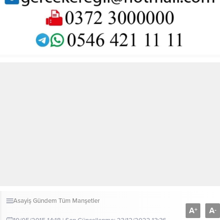
Asayiş
Gündem
Tüm Manşetler
A
A
+
-