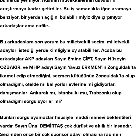
bunlarda yetmiyor. Adamın müvekkillerinin davalarını
araştırmaya kadar getirdiler. Bu iş samanlıkta iğne aramaya
benziyor, bir yerden açığını bulabilir miyiz diye çırpınıyor
arkadaşlar ama nafile…
Bu arkadaşlara soruyorum bu milletvekili seçimi milletvekili
adayları istediği yerde kimliğiyle oy atabilirler. Acaba bu
arkadaşlar AKP adayları Sayın Emine ÇİFT, Sayın Hüseyin
ÖZBAKIR, ve MHP adayı Sayın Yavuz ERKMEN’in Zonguldak’ta
ikamet edip etmediğini, seçmen kütüğünün Zonguldak’ta olup
olmadığını, otelde mi kalıyorlar evlerine mi gidiyorlar,
danışmanları Ankaralı mı, İstanbullu mu, Trabzonlu olup
olmadığını sorguluyorlar mı?
Bunları sorgulayamazlar hepsiyle maddi manevi beklentileri
vardır. Sayın Ünal DEMİRTAŞ çok dürüst ve akıllı bir insandır.
Seçimden önce bir çok sponsor adayı olmasına rağmen