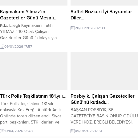
Başkanlığı görevine Cumhuriyet
Halk Partisi (CHP) Grubu Belediye
Kaymakam Yılmaz’ın
Saffet Bozkurt İyi Bayramlar
Meclis...
Gazeteciler Günü Mesajı…
Diler…
Kdz. Ereğli Kaymakamı Fatih
20/03/2026 02:33
YILMAZ “ 10 Ocak Çalışan
Gazeteciler Günü ” dolayısıyla
mesaj yayınladı. Kaymakam
09/01/2026 17:57
Yılmaz’ın mesajı şu şekilde:
“Kamuoyunun doğru, tarafsız ve
zamanında bilgilendirilmesi adına;
meslek ahlakı, basın ilkeleri ve
kamu yararı doğrultusunda büyük
bir sorumluluk bilinciyle görev
yapan tüm basın mensuplarımızın
10 Ocak Çalışan Gazeteciler
Türk Polis Teşkilatının 181.yılı…
Posbıyık, Çalışan Gazeteciler
Günü’nü en...
Günü’nü kutladı…
Türk Polis Teşkilatının 181.yılı
dolasıyla Kdz.Ereğli Atatürk Anıtı
BAŞKAN POSBIYIK, 36
Önünde tören düzenlendi. Siyasi
GAZETECİYE BASIN ONUR ÖDÜLÜ
parti başkanları, STK liderleri ve
VERDİ KDZ. EREĞLİ BELEDİYESİ,
basın mensuplarının katılımıyla
ÇALIŞAN GAZETECİLER GÜNÜ’NÜ
10/04/2026 13:48
09/01/2026 17:51
gerçekleşen törende Kdz.Ereğli
KUTLADI Kdz. Ereğli Belediye