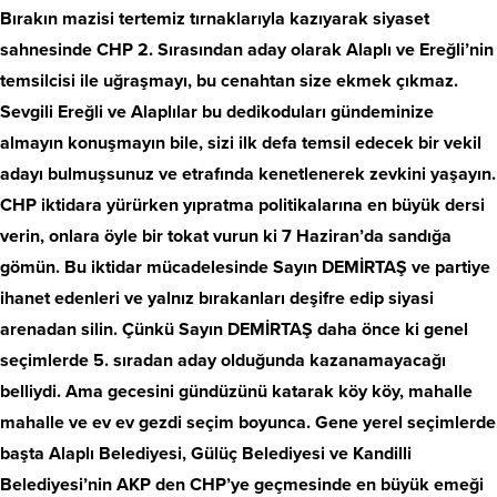
Bırakın mazisi tertemiz tırnaklarıyla kazıyarak siyaset
sahnesinde CHP 2. Sırasından aday olarak Alaplı ve Ereğli’nin
temsilcisi ile uğraşmayı, bu cenahtan size ekmek çıkmaz.
Sevgili Ereğli ve Alaplılar bu dedikoduları gündeminize
almayın konuşmayın bile, sizi ilk defa temsil edecek bir vekil
adayı bulmuşsunuz ve etrafında kenetlenerek zevkini yaşayın.
CHP iktidara yürürken yıpratma politikalarına en büyük dersi
verin, onlara öyle bir tokat vurun ki 7 Haziran’da sandığa
gömün. Bu iktidar mücadelesinde Sayın DEMİRTAŞ ve partiye
ihanet edenleri ve yalnız bırakanları deşifre edip siyasi
arenadan silin. Çünkü Sayın DEMİRTAŞ daha önce ki genel
seçimlerde 5. sıradan aday olduğunda kazanamayacağı
belliydi. Ama gecesini gündüzünü katarak köy köy, mahalle
mahalle ve ev ev gezdi seçim boyunca. Gene yerel seçimlerde
başta Alaplı Belediyesi, Gülüç Belediyesi ve Kandilli
Belediyesi’nin AKP den CHP’ye geçmesinde en büyük emeği