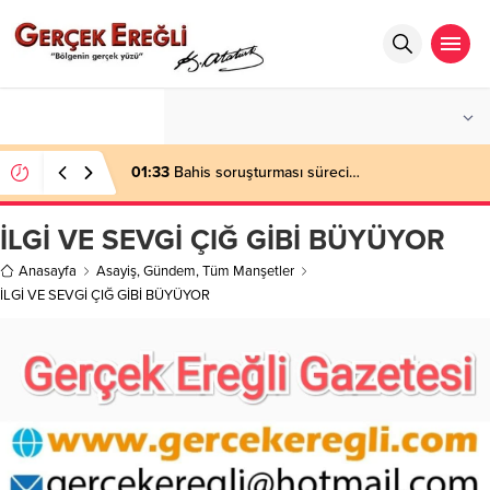
°C
ZONGULDAK
PARÇALI BULUTLU
01:33
Bahis soruşturması süreci…
İLGİ VE SEVGİ ÇIĞ GİBİ BÜYÜYOR
Anasayfa
Asayiş
,
Gündem
,
Tüm Manşetler
İLGİ VE SEVGİ ÇIĞ GİBİ BÜYÜYOR