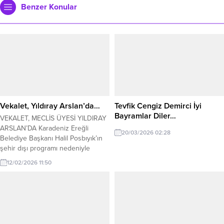
Benzer Konular
Vekalet, Yıldıray Arslan’da…
Tevfik Cengiz Demirci İyi
Bayramlar Diler…
VEKALET, MECLİS ÜYESİ YILDIRAY
ARSLAN’DA Karadeniz Ereğli
20/03/2026 02:28
Belediye Başkanı Halil Posbıyık’ın
şehir dışı programı nedeniyle
Belediye Başkanlığına CHP
12/02/2026 11:50
Belediye Meclis Üyesi Yıldıray
Arslan vekalet edecek. Karadeniz
Ereğli Belediye Başkanı Halil
Posbıyık, programı nedeniyle şehir
dışına çıktı. Başkan Posbıyık’ın
dönüşüne kadar Belediye