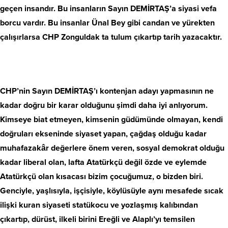
geçen insandır. Bu insanların Sayın DEMİRTAŞ’a siyasi vefa
borcu vardır. Bu insanlar Ünal Bey gibi candan ve yürekten
çalışırlarsa CHP Zonguldak ta tulum çıkartıp tarih yazacaktır.
CHP’nin Sayın DEMİRTAŞ’ı kontenjan adayı yapmasının ne
kadar doğru bir karar olduğunu şimdi daha iyi anlıyorum.
Kimseye biat etmeyen, kimsenin güdümünde olmayan, kendi
doğruları ekseninde siyaset yapan, çağdaş olduğu kadar
muhafazakâr değerlere önem veren, sosyal demokrat olduğu
kadar liberal olan, lafta Atatürkçü değil özde ve eylemde
Atatürkçü olan kısacası bizim çocuğumuz, o bizden biri.
Genciyle, yaşlısıyla, işçisiyle, köylüsüyle aynı mesafede sıcak
ilişki kuran siyaseti statükocu ve yozlaşmış kalıbından
çıkartıp, dürüst, ilkeli birini Ereğli ve Alaplı’yı temsilen