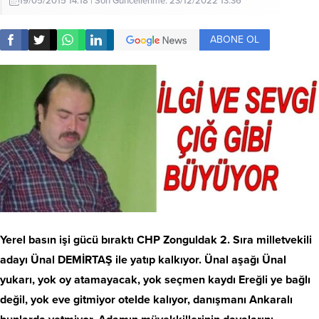
19/05/2015 14:18 | Son Güncellenme: 23/12/2022 13:36
ABONE OL
Yerel basın işi gücü bıraktı CHP Zonguldak 2. Sıra milletvekili
adayı Ünal DEMİRTAŞ ile yatıp kalkıyor. Ünal aşağı Ünal
yukarı, yok oy atamayacak, yok seçmen kaydı Ereğli ye bağlı
değil, yok eve gitmiyor otelde kalıyor, danışmanı Ankaralı