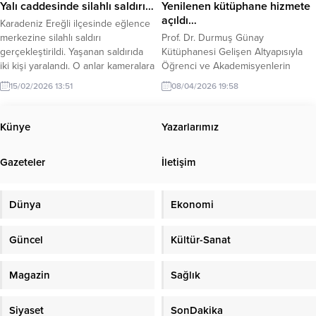
Yalı caddesinde silahlı saldırı…
Yenilenen kütüphane hizmete
anlayışı doğrultusunda ihtiyaç
bildirdi....
açıldı…
Karadeniz Ereğli ilçesinde eğlence
sahibi vatandaşlara yönelik...
merkezine silahlı saldırı
Prof. Dr. Durmuş Günay
gerçekleştirildi. Yaşanan saldırıda
Kütüphanesi Gelişen Altyapısıyla
iki kişi yaralandı. O anlar kameralara
Öğrenci ve Akademisyenlerin
yansıdı. Olay ilçeye bağlı Orhanlar
Hizmetine Açıldı Zonguldak Bülent
15/02/2026 13:51
08/04/2026 19:58
Mahallesi Süleyman Seba Sokak
Ecevit Üniversitesi (BEUN), bilim ve
üzerinde saat 00.50 sularında
eğitimin kalbi olan kütüphanelerini
meydana geldi. İddiaya göre 14
çağın ihtiyaçlarına uygun şekilde
Künye
Yazarlarımız
Şubat Sevgililer günü dolayısıyla
geliştirmeye devam ediyor. Farabi
eğlence merkezinde düzenlenen
Kampüsünde yer alan Prof. Dr.
Gazeteler
İletişim
mekana gelen A.G., belinden
Durmuş Günay Kütüphanesinde
çıkardığı silahını defalarca ateşledi.
gerçekleştirilen yenileme
Güvenlik...
çalışmalarıyla oluşturulan modern
Dünya
Ekonomi
oturma alanları ve Prof. Dr.
Durmuş...
Güncel
Kültür-Sanat
Magazin
Sağlık
Siyaset
SonDakika