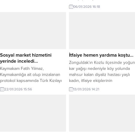
06/01/2026 16:18
Sosyal market hizmetini
İtfaiye hemen yardıma koştu…
yerinde inceledi…
Zonguldak’ın Kozlu ilçesinde yoğun
Kaymakam Fatih Yılmaz,
kar yağışı nedeniyle köy yolunda
Kaymakamlığa ait olup imzalanan
mahsur kalan diyaliz hastası yaşlı
protokol kapsamında Türk Kızılayı
kadın, itfaiye ekiplerinin
Kdz. Ereğli Şube Başkanlığı
operasyonuyla hastaneye
22/01/2026 15:56
13/01/2026 14:21
tarafından vatandaşlara hizmet
yetiştirildi. Kozlu ilçesine bağlı
veren Sosyal Marketi ziyaret etti.
Gücek köyünde ikamet eden ve
Ziyarette, Kızılay İlçe Başkanı
diyaliz tedavisi görmesi gereken
Ramazan Toprak’tan yürütülen
kadın hasta, kar kalınlığının 30
çalışmalar hakkında bilgi alan
santimetreyi bulması nedeniyle
Kaymakam Yılmaz, sunulan
evinden çıkamadı. Yolların
hizmetleri yerinde inceledi.
kapanması üzerine hastanın
Kaymakam Yılmaz, sosyal devlet
yakınları durumu yetkililere