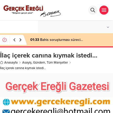
°C
ZONGULDAK
AZ BULUTLU
01:33
Bahis soruşturması süreci…
İlaç içerek canına kıymak istedi…
Anasayfa
Asayiş
,
Gündem
,
Tüm Manşetler
İlaç içerek canına kıymak istedi…