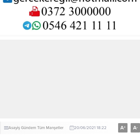
A
A
+
-
Asayiş
Gündem
Tüm Manşetler
20/06/2021 18:22