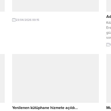
Ad
23/04/2026 00:15
Kdz
Ere
güz
son
öze
Kd
ko
mis
Yenilenen kütüphane hizmete açıldı…
Mu