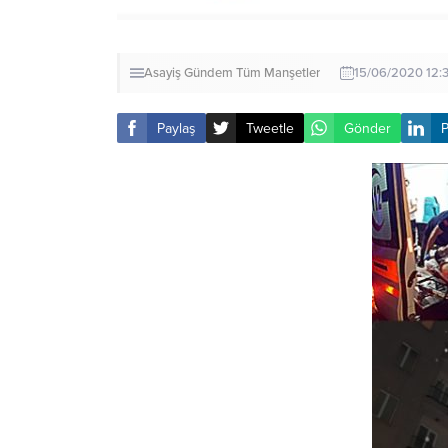
Asayiş
Gündem
Tüm Manşetler
15/06/2020 12:
Paylaş
Tweetle
Gönder
P