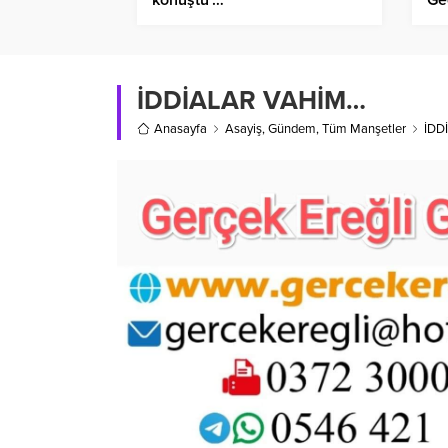
İDDİALAR VAHİM…
Anasayfa
Asayiş
,
Gündem
,
Tüm Manşetler
İDD