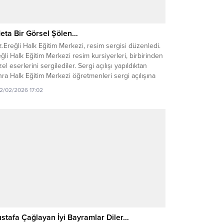
eta Bir Görsel Şölen…
.Ereğli Halk Eğitim Merkezi, resim sergisi düzenledi.
ğli Halk Eğitim Merkezi resim kursiyerleri, birbirinden
el eserlerini sergilediler. Sergi açılışı yapıldıktan
ra Halk Eğitim Merkezi öğretmenleri sergi açılışına
l, konser verdiler. Düzenlenen etkinlik hakkında
12/02/2026 17:02
z.Ereğli Halk Eğitim Merkezi Müdürü Dr.Metin Bozkurt
nuşma yaparak, sergiye ve konsere katılım sağlayan
afirlere teşekkürlerini sundu. Öğretmenlerin...
stafa Çağlayan İyi Bayramlar Diler…