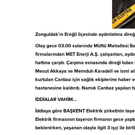
Zonguldak’ın Ereğli ilçesinde aydınlatma direği 
Olay gece 03.00 sularında Müftü Mahallesi İ
firmalarından MET Enerji A.Ş. çalışanları, aydı
hattına çarptı. Çarpma esnasında direği tutan
Mesut Akkaya ve Memduh Karadeli ve ismi alı
kurtulan Canbaz için sağlık ekiplerine haber 
hastanesine kaldırdı. Namık Canbaz yapılan tü
İDDİALAR VAHİM…
İddiaya göre BAŞKENT Elektrik şirketinin taşe
Elektrik firmasının taşeron firmanın gece yapt
beklenirken, yaşanan olayla ilgili 3 işçi ile bi