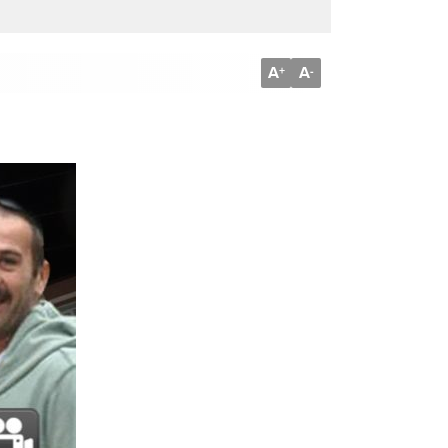
A
A
+
-