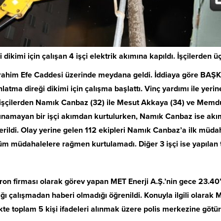
dikimi için çalışan 4 işçi elektrik akımına kapıldı. İşçilerden üç
brahim Efe Caddesi üzerinde meydana geldi. İddiaya göre BAŞK
nlatma direği dikimi için çalışma başlattı. Vinç yardımı ile yer
 işçilerden Namık Canbaz (32) ile Mesut Akkaya (34) ve Memduh
namayan bir işçi akımdan kurtulurken, Namık Canbaz ise akı
verildi. Olay yerine gelen 112 ekipleri Namık Canbaz’a ilk müd
m müdahalelere rağmen kurtulamadı. Diğer 3 işçi ise yapılan t
ron firması olarak görev yapan MET Enerji A.Ş.’nin gece 23.40
ığı çalışmadan haberi olmadığı öğrenildi. Konuyla ilgili olarak
rlikte toplam 5 kişi ifadeleri alınmak üzere polis merkezine götü