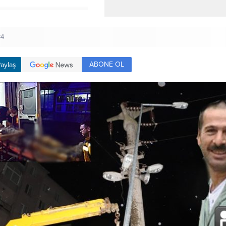
34
ABONE OL
aylaş