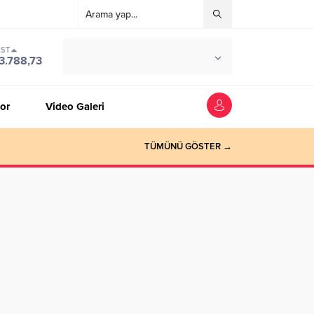
IST
°C
ZONGULDAK
3.788,73
PARÇALI BULUTLU
or
Video Galeri
TÜMÜNÜ GÖSTER →