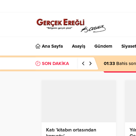
Ana Sayfa
Asayiş
Gündem
Siyase
SON DAKİKA
01:33
Bahis sor
Katı ‘kitabın ortasından
Yıl
konuştu’…
Ge