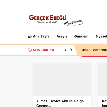
Ana Sayfa
Asayiş
Gündem
Siyase
SON DAKİKA
01:33
Bahis sor
Yılmaz, Devlet Aklı ile Dalga
Kat
Geçme…
ko