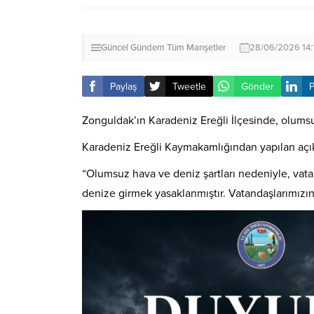
Güncel
Gündem
Tüm Manşetler
28/06/2026 14:
Paylaş
Tweetle
Gönder
P
Zonguldak’ın Karadeniz Ereğli İlçesinde, olums
Karadeniz Ereğli Kaymakamlığından yapılan açı
“Olumsuz hava ve deniz şartları nedeniyle, vat
denize girmek yasaklanmıştır. Vatandaşlarımızın