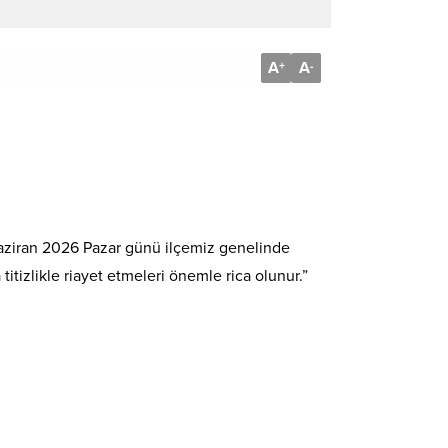
A
A
+
-
Haziran 2026 Pazar günü ilçemiz genelinde
tizlikle riayet etmeleri önemle rica olunur.”