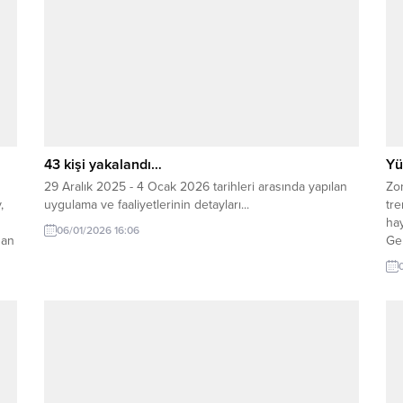
43 kişi yakalandı…
Yü
29 Aralık 2025 - 4 Ocak 2026 tarihleri arasında yapılan
Zo
,
uygulama ve faaliyetlerinin detayları...
tre
hay
06/01/2026 16:06
dan
Gem
mey
oto
Met
dön