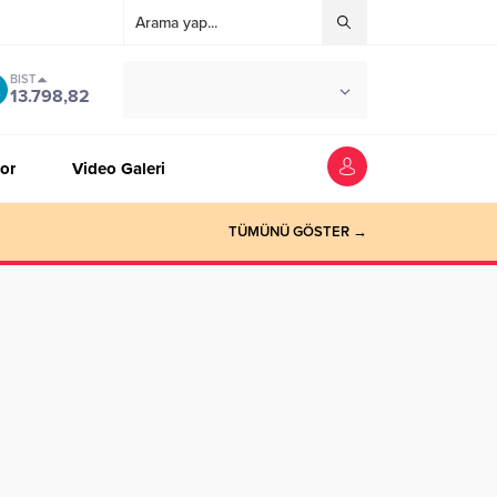
BIST
°C
ZONGULDAK
13.798,82
AZ BULUTLU
or
Video Galeri
TÜMÜNÜ GÖSTER →