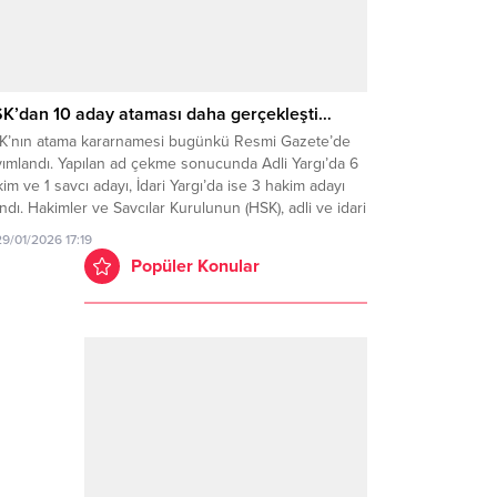
K’dan 10 aday ataması daha gerçekleşti…
K’nın atama kararnamesi bugünkü Resmi Gazete’de
ımlandı. Yapılan ad çekme sonucunda Adli Yargı’da 6
im ve 1 savcı adayı, İdari Yargı’da ise 3 hakim adayı
ndı. Hakimler ve Savcılar Kurulunun (HSK), adli ve idari
rgıdaki atama kararnamesi bugünkü Resmi Gazete’de
29/01/2026 17:19
ımlandı. Buna göre, 26 Ocak tarihinde yapılan ad
Popüler Konular
kme sonucuna...