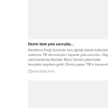
Demir blok yola savruldu…
Karadeniz Ereği ilçesinde vinç ağırlığı olarak kullanılan
malzeme TIR dorsesinden kayarak yola savruldu. Olay
sahil bandında Alemdar Müze Gemisi yakınındaki
kavşakta meydana geldi. Dönüş yapan TIR’ın kasasın
tonlarca ağırlığında olduğu değerlendirilen demir blok
14/02/2026 20:03
yola düştü. Halk otobüslerinin kalkış noktasına yakın
bölgede yaşanan olayda şans eseri yaralanan olmadı.
Düşen malzeme nedeniyle...