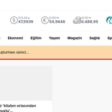
DOLAR
EURO
ALTIN
47,5939
54,9646
6.488,95
t
Ekonomi
Eğitim
Yaşam
Magazin
Sağlık
Sp
uşturması süreci…
ı ‘kitabın ortasından
nuştu’…