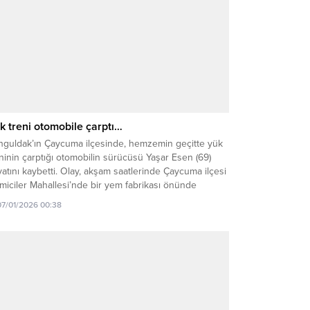
k treni otomobile çarptı…
nguldak’ın Çaycuma ilçesinde, hemzemin geçitte yük
ninin çarptığı otomobilin sürücüsü Yaşar Esen (69)
atını kaybetti. Olay, akşam saatlerinde Çaycuma ilçesi
iciler Mahallesi’nde bir yem fabrikası önünde
dana geldi. Yaşar Esen’in, kullandığı 67 ZL725 plakalı
07/01/2026 00:38
mobile hemzemin geçitten geçerken, yük treni çarptı.
relerce sürüklenen otomobil demir yığını haline
üştü. Çevredekilerin ihbarı...