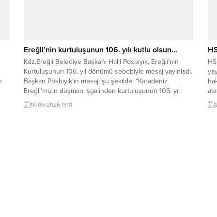
Ereğli’nin kurtuluşunun 106. yılı kutlu olsun…
HS
Kdz.Ereğli Belediye Başkanı Halil Posbıyık, Ereğli’nin
HS
Kurtuluşunun 106. yıl dönümü sebebiyle mesaj yayınladı.
yay
n
Başkan Posbıyık’ın mesajı şu şekilde: “Karadeniz
hak
Ereğli’mizin düşman işgalinden kurtuluşunun 106. yıl
ata
er
dönümünü büyük bir gurur, onur ve coşkuyla
ya
18/06/2026 13:11
rete
kutluyoruz. 18 Haziran 1920, yalnızca bir işgalin sona
yay
erdiği tarih değil; Ereğli halkının vatan sevgisini,
çe
bağımsızlık tutkusunu ve...