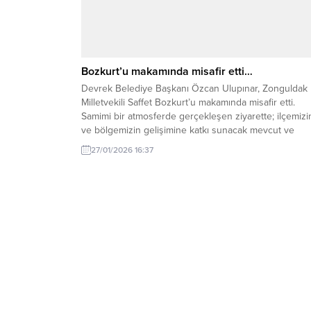
Bozkurt’u makamında misafir etti…
Devrek Belediye Başkanı Özcan Ulupınar, Zonguldak
Milletvekili Saffet Bozkurt’u makamında misafir etti.
Samimi bir atmosferde gerçekleşen ziyarette; ilçemizi
ve bölgemizin gelişimine katkı sunacak mevcut ve
planlanan çalışmalar üzerine kapsamlı değerlendirmel
27/01/2026 16:37
yapılarak karşılıklı görüş alışverişinde bulunuldu. Ziya
AK Parti Devrek İlçe Başkanı Muharrem Terzi’nin yanı
sıra Belediye Meclis Üyeleri, İl Genel...