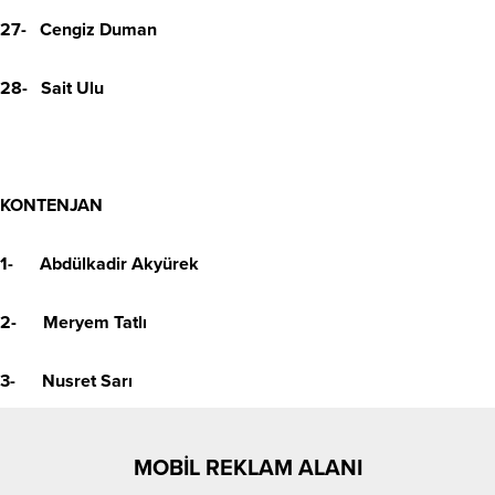
27- Cengiz Duman
28- Sait Ulu
KONTENJAN
1- Abdülkadir Akyürek
2- Meryem Tatlı
3- Nusret Sarı
MOBİL REKLAM ALANI