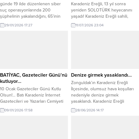
günde 19 ilde düzenlenen siber
Karadeniz Ereğli, 13 yıl sonra
suç operasyonlarında 200
yeniden SOLOTÜRK heyecanını
şüphelinin yakalandığını, 65’inin
yaşadı! Karadeniz Ereğli sahili,
tutuklandığını açıkladı. İçişleri
bugün unutulmaz anlara sahne
29/01/2026 17:27
11/07/2026 23:04
Bakanı Ali Yerlikaya, Siber Suçlarla
oldu. Türk Hava Kuvvetleri’nin
Mücadele kapsamında Emniyet
gururu SOLOTÜRK, 13 yıl aradan
güçlerince son 5 gündür yürütülen
sonra gerçekleştirdiği nefes kesen
operasyonların sonuçlarını
gösteriyle binlerce vatandaşı
kamuoyuyla paylaştı. Bakan
gökyüzünde buluşturdu.
Yerlikaya’nın açıklamasına göre, 19
Zonguldak ve çevre illerin yanı sıra
il merkezli gerçekleştirilen eş
Türkiye’nin birçok farklı
zamanlı operasyonlarda toplam
noktasından gelen on binlerce kişi,
BATİYAC, Gazeteciler Günü’nü
Denize girmek yasaklandı…
200...
Karadeniz Ereğli...
kutluyor…
Zonguldak’ın Karadeniz Ereğli
10 Ocak Gazeteciler Günü Kutlu
İlçesinde, olumsuz hava koşulları
Olsun!… Batı Karadeniz İnternet
nedeniyle denize girmek
Gazetecileri ve Yazarları Cemiyeti
yasaklandı. Karadeniz Ereğli
(BATİYAC) olarak tüm
Kaymakamlığından yapılan açıklama
09/01/2026 17:58
28/06/2026 14:17
meslektaşlarımızı selamlıyor, 10
şöyle: “Olumsuz hava ve deniz
Ocak Çalışan Gazeteciler Gününü
şartları nedeniyle, vatandaşlarımızın
kutluyoruz. İnternet gazeteciliğinin
can ve mal güvenliğinin sağlanması
hızlı akışında, tarafsız, doğru ve
amacıyla 28 Haziran 2026 Pazar
hızlı bilginin ulaşabilirliği temel
günü ilçemiz genelinde denize