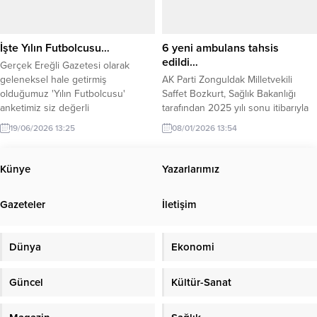
hedefimiz olmaya devam ediyor. Bu
girmek yasaklanmıştır.
hedef doğrultusunda yürünen yol,
Vatandaşlarımızın, herhangi bir
yalnızca haberin hızını değil,
olumsuzluğun yaşanmaması adına
İşte Yılın Futbolcusu…
6 yeni ambulans tahsis
sorumluluğunu ve...
alınan bu karara titizlikle...
edildi…
Gerçek Ereğli Gazetesi olarak
geleneksel hale getirmiş
AK Parti Zonguldak Milletvekili
olduğumuz 'Yılın Futbolcusu'
Saffet Bozkurt, Sağlık Bakanlığı
anketimiz siz değerli
tarafından 2025 yılı sonu itibarıyla
okuyucularımızın oyları ile
Zonguldak İl Sağlık Müdürlüğü’ne 6
19/06/2026 13:25
08/01/2026 13:54
belirlendi.
yeni ambulans tahsis edildiğini
açıkladı. Bozkurt, açıklamasında ilin
sağlık altyapısının güçlendirilmeye
Künye
Yazarlarımız
devam edildiğini belirterek,
“Vatandaşlarımızın acil sağlık
Gazeteler
İletişim
hizmetlerine daha hızlı ulaşabilmesi
için çalışmayı sürdürüyoruz”
ifadelerine yer verdi.
Dünya
Ekonomi
Güncel
Kültür-Sanat