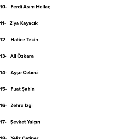
10- Ferdi Asım Hellaç
11- Ziya Kayacık
12- Hatice Tekin
13- Ali Özkara
14- Ayşe Cebeci
15- Fuat Şahin
16- Zehra İzgi
17- Şevket Yalçın
18- Yeliz Çetiner