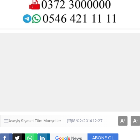
A
A
+
-
Asayiş
Siyaset
Tüm Manşetler
18/02/2014 12:27
ABONE OL