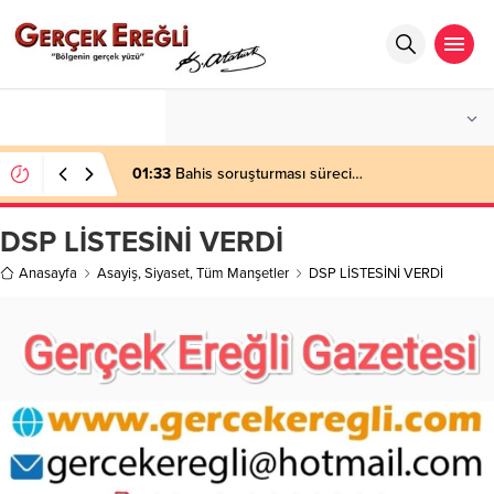
°C
ZONGULDAK
PARÇALI BULUTLU
01:33
Bahis soruşturması süreci…
DSP LİSTESİNİ VERDİ
Anasayfa
Asayiş
,
Siyaset
,
Tüm Manşetler
DSP LİSTESİNİ VERDİ