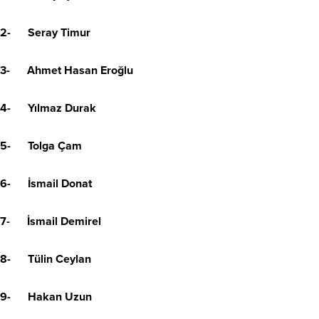
2- Seray Timur
3- Ahmet Hasan Eroğlu
4- Yılmaz Durak
5- Tolga Çam
6- İsmail Donat
7- İsmail Demirel
8- Tülin Ceylan
9- Hakan Uzun