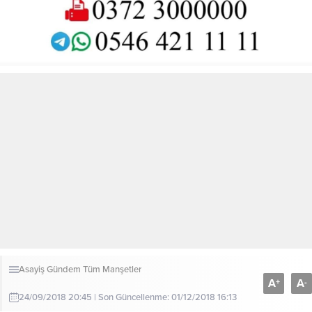
Asayiş
Gündem
Tüm Manşetler
A
A
+
-
24/09/2018 20:45 | Son Güncellenme: 01/12/2018 16:13