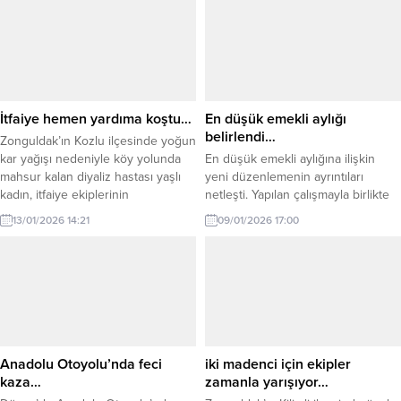
çekilen Karadeniz Ereğli Belediye
Orman Bakanlığı’na bağlı İl Tarım ve
Başkanı Halil Posbıyık’ı Zonguldak
Orman Müdürlüğü, 2026 yılının ilk
Ereğli Spor Başkanı Kaan Kocaman
üç ayına ilişkin gıda denetim
ve Kdz. Ereğli Spor Başkan Vekili
verilerini açıkladı. 1 Ocak – 31 Mart
Can Yaman ziyaret ederek geçmiş
2026...
olsun dileklerini iletti. Gündemin...
İtfaiye hemen yardıma koştu…
En düşük emekli aylığı
belirlendi…
Zonguldak’ın Kozlu ilçesinde yoğun
kar yağışı nedeniyle köy yolunda
En düşük emekli aylığına ilişkin
mahsur kalan diyaliz hastası yaşlı
yeni düzenlemenin ayrıntıları
kadın, itfaiye ekiplerinin
netleşti. Yapılan çalışmayla birlikte
operasyonuyla hastaneye
en düşük emekli aylığının 2026 yılı
13/01/2026 14:21
09/01/2026 17:00
yetiştirildi. Kozlu ilçesine bağlı
Ocak ayından itibaren 20 bin liraya
Gücek köyünde ikamet eden ve
yükseltilmesi planlanıyor. Aralık ayı
diyaliz tedavisi görmesi gereken
itibarıyla 16 bin 881 lira olan en
kadın hasta, kar kalınlığının 30
düşük emekli maaşı, yalnızca
santimetreyi bulması nedeniyle
mevcut enflasyon farkı olan yüzde
evinden çıkamadı. Yolların
12,19’un yansıtılması halinde 18 bin
kapanması üzerine hastanın
839...
yakınları durumu yetkililere
Anadolu Otoyolu’nda feci
iki madenci için ekipler
bildirdi....
kaza…
zamanla yarışıyor…