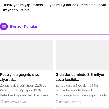
Henüz yorum yapılmamış. İlk yorumu yukarıdaki form aracılığıyla
siz yapabilirsiniz.
Benzer Konular
Posbıyık’a geçmiş olsun
Gıda denetiminde 3.6 milyon
ziyareti…
ceza kesildi…
Zonguldak Ereğli Spor (ZES) ve
Zonguldak’ta 1 Ocak – 31 Mart
Karadeniz Ereğli Spor (KES),
tarihleri arasında Tarım İl
Belediye Başkanı Halil Posbıyık’ı
Müdürlüğü tarafından yapılan gıda
lojmanında ziyaret etti. Geçtiğimiz
denetiminde 3 milyon 610 bin 273
06/06/2026 16:48
08/04/2026 19:55
ay ameliyat olan ve istirahate
TL. ceza kesildi. T.C. Tarım ve