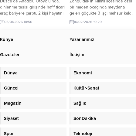
Düzce’de Anadolu Otoyolu’nda,
Zonguldak’ın Kilimli ilçesinde özel
dinlenme tesisi girişinde hafif ticari
bir maden ocağında meydana
araç bariyere çarptı. 2 kişi hayatını
gelen göçükte 3 işçi mahsur kaldı.
kaybetti… Kaza, sabah saatlerinde
İşçilerden biri sağ olarak
05/01/2026 18:50
16/02/2026 19:29
Anadolu Otoyolu’nun Düzce
kurtarılırken, yer altındaki 2
Üçköprü mevkisinde meydana
madenciye ulaşmak için ekipler
geldi. Ankara istikametine giden
seferber oldu. Zonguldak’ın Kilimli
Künye
Yazarlarımız
Doğan Yüner yönetimindeki 34
ilçesine bağlı Gelik beldesi
GJA 956 plakalı hafif ticari araç
Dağbaca mevkisinde, Hüseyin
Gazeteler
İletişim
kontrolden, çıkarak dinlenme tesisi
Bektaş’a (Bektaşlar Firması) ait özel
yol ayrımındaki bariyere çarptı.
maden ocağında öğleden sonra
Bariyer, hafif ticari aracın...
henüz belirlenemeyen bir nedenle
Dünya
Ekonomi
göçük...
Güncel
Kültür-Sanat
Magazin
Sağlık
Siyaset
SonDakika
Spor
Teknoloji