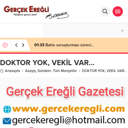
°C
ZONGULDAK
PARÇALI BULUTLU
01:33
Bahis soruşturması süreci…
DOKTOR YOK, VEKİL VAR…
Anasayfa
Asayiş
,
Gündem
,
Tüm Manşetler
DOKTOR YOK, VEKİL VAR…