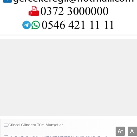
Güncel
Gündem
Tüm Manşetler
A
A
+
-