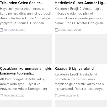
Tribünden Gelen Sesler…
Hedefimiz Süper Amatör Lig…
Hayatımın yarısı tribünlerde, o
Karadeniz Ereğli 2. Amatör Lig’de
kendine has dünyanın içinde geçti
mücadele eden ve play of
desem herhalde kimse “mübalağa
müsabakaları sonunda şampiyon
yapıyorsun” demez. Dışarıdan
olarak Ereğli 1. Amatör Lige çıkan
bakıldığında tribün sadece bir
Kdz Ereğli Spor (KES) Başkan Vekili
28/01/2026 12:56
25/05/2026 21:08
uğultu, bazen de yükselen bir öfke
Can Yaman sezon sonu
seli gibi görünebilir. Ama o
değerlendirmesi yaptı.
kalabalığın içine girdiğinizde, hele
ki benim gibi elinizde kamerayla o
seslere mecburen kulak
verdiğinizde, her maçın sahada
değil tribünde...
Çocukların korunmasına ilişkin
Kazada 5 kişi yaralandı…
komisyon toplandı…
Karadeniz Ereğli ilçesinde iki
AK Parti Zonguldak Milletvekili,
otomobilin çarpışması sonucu
Adalet Komisyonu Üyesi ve
meydana gelen trafik kazasında 5
Anayasa ve Adalet Komisyonları
kişi yaralandı. Yaralılar hastaneye
üyelerinden kurulu Karma
kaldırıldı. Kaza sabah saat 07.30
15/01/2026 20:12
27/01/2026 16:47
Komisyon Üyesi Saffet Bozkurt,
sularında Alaplı Ereğli Karayolu
suça sürüklenen çocuklara ilişkin
üzerinde meydana geldi. İddiaya