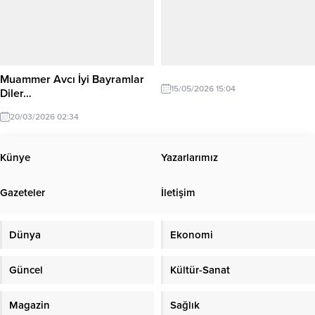
Meclis Araştırma Komisyonu
göre Alaplı istikametinden Ereğli
çalışmalarının devam ettiğini
istikametine giden İsa Y. (73)
açıkladı. Bozkurt, çocukların suça
idaresindeki 67 DC 850 plakalı
sürüklenmesine yol açan
otomobil, sağ şeritte kaza kaza
nedenlerin tüm boyutlarıyla ele
İsmail O.’ya...
alınması, koruyucu ve önleyici
Muammer Avcı İyi Bayramlar
mekanizmaların güçlendirilmesi ve
15/05/2026 15:04
Diler…
çocukların toplumsal yaşama...
20/03/2026 02:34
Künye
Yazarlarımız
Gazeteler
İletişim
Dünya
Ekonomi
Güncel
Kültür-Sanat
Magazin
Sağlık