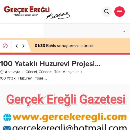
°C
ZONGULDAK
PARÇALI BULUTLU
01:33
Bahis soruşturması süreci…
100 Yataklı Huzurevi Projesi…
Anasayfa
Güncel
,
Gündem
,
Tüm Manşetler
100 Yataklı Huzurevi Projesi…