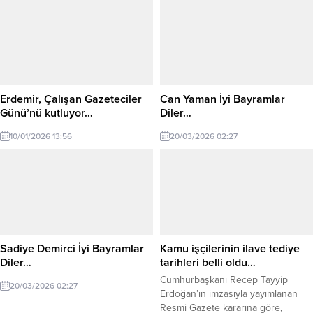
Erdemir, Çalışan Gazeteciler
Can Yaman İyi Bayramlar
Günü’nü kutluyor…
Diler…
10/01/2026 13:56
20/03/2026 02:27
Sadiye Demirci İyi Bayramlar
Kamu işçilerinin ilave tediye
Diler…
tarihleri belli oldu…
Cumhurbaşkanı Recep Tayyip
20/03/2026 02:27
Erdoğan’ın imzasıyla yayımlanan
Resmi Gazete kararına göre,