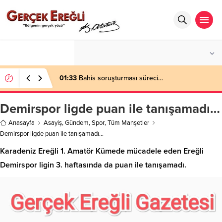
°C
ZONGULDAK
PARÇALI BULUTLU
01:33
Bahis soruşturması süreci…
Demirspor ligde puan ile tanışamadı…
Anasayfa
Asayiş
,
Gündem
,
Spor
,
Tüm Manşetler
Demirspor ligde puan ile tanışamadı…
Karadeniz Ereğli 1. Amatör Kümede mücadele eden Ereğli
Demirspor ligin 3. haftasında da puan ile tanışamadı.