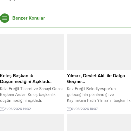
Benzer Konular
Keleş Başkanlık
Yılmaz, Devlet Aklı ile Dalga
Düşünmediğini Açıkladı…
Geçme…
Kdz. Ereğli Ticaret ve Sanayi Odası
Kdz Ereğli Belediyespor’un
Başkanı Arslan Keleş başkanlık
geleceğinin planlandığı ve
düşünmediğini açıkladı.
Kaymakam Fatih Yılmaz’ın başkanlık
ettiği toplantıya katılımın yüksek
21/06/2026 14:32
01/08/2026 18:07
olması mutluluk vericiydi.