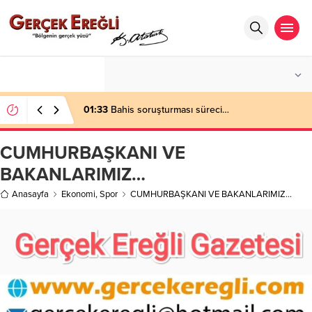
°C
ZONGULDAK
AZ BULUTLU
01:33
Bahis soruşturması süreci…
CUMHURBAŞKANI VE
BAKANLARIMIZ…
Anasayfa
Ekonomi
,
Spor
CUMHURBAŞKANI VE BAKANLARIMIZ…