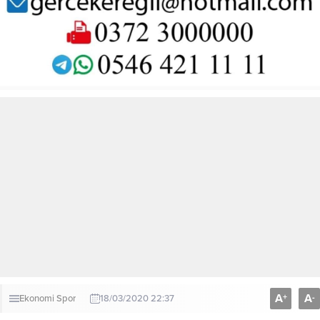
A
A
+
-
Ekonomi
Spor
18/03/2020 22:37