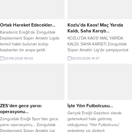
Ortak Hareket Edecekler…
Kozlu’da Kaos! Maç Yarıda
Kaldı, Saha Karıştı…
Karadeniz Ereğli'de Zonguldak
Deplasmanlı Süper Amatör Ligde
KOZLU’DA KAOS! MAÇ YARIDA
temsil hakkı bulunan kulüp
KALDI, SAHA KARIŞTI Zonguldak
başkanları bir araya geldi.
Süper Amatör Lig’de şampiyonluk
mücadelesi veren lider Kozlu
22/05/2026 00:02
02/03/2026 14:37
Belediyespor ile Sefercikspor
arasındaki karşılaşma, eşine az
rastlanır olaylara sahne oldu.
Kırmızı kartlar, hakeme tepki ve
oyuncu sayısının 6’ya düşmesiyle
maç 49. dakikada tatil edildi. Kozlu
Sahası’nda dün (1 Mart Pazar)
oynanan müsabaka, futbolun...
ZES’den gece yarısı
İşte Yılın Futbolcusu…
operasyonu…
Gerçek Ereğli Gazetesi olarak
Zonguldak Ereğli Spor’dan gece
geleneksel hale getirmiş
yarısı operasyonu… Zonguldak
olduğumuz 'Yılın Futbolcusu'
Deplasmanlı Süper Amatör Lig
anketimiz siz değerli