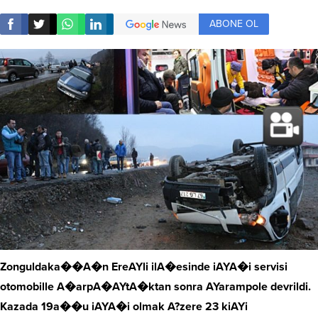
ABONE OL
Zonguldaka��A�n EreAYli ilA�esinde iAYA�i servisi
otomobille A�arpA�AYtA�ktan sonra AYarampole devrildi.
Kazada 19a��u iAYA�i olmak A?zere 23 kiAYi