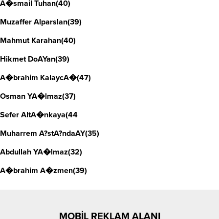
A�smail Tuhan(40)
Muzaffer Alparslan(39)
Mahmut Karahan(40)
Hikmet DoAYan(39)
A�brahim KalaycA�(47)
Osman YA�lmaz(37)
Sefer AltA�nkaya(44
Muharrem A?stA?ndaAY(35)
Abdullah YA�lmaz(32)
A�brahim A�zmen(39)
MOBİL REKLAM ALANI