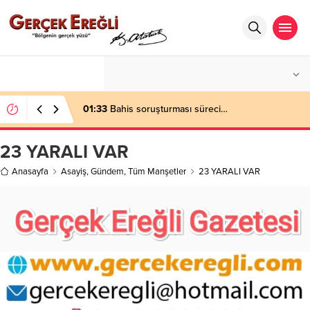
°C
ZONGULDAK
PARÇALI BULUTLU
01:33
Bahis soruşturması süreci…
23 YARALI VAR
Anasayfa
Asayiş
,
Gündem
,
Tüm Manşetler
23 YARALI VAR