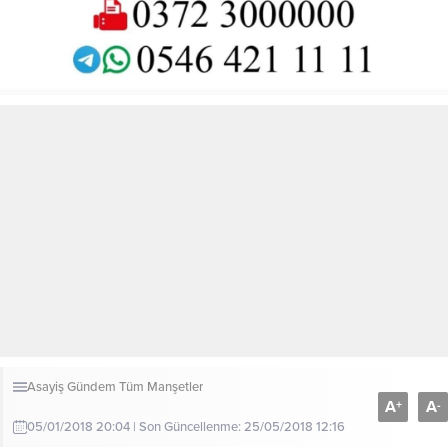
Asayiş
Gündem
Tüm Manşetler
A
A
+
-
05/01/2018 20:04 | Son Güncellenme: 25/05/2018 12:16