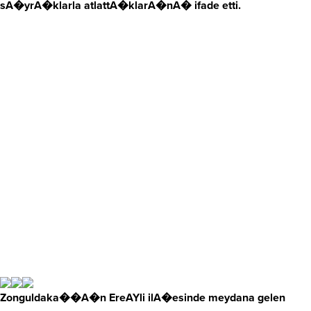
sA�yrA�klarla atlattA�klarA�nA� ifade etti.
Zonguldaka��A�n EreAYli ilA�esinde meydana gelen