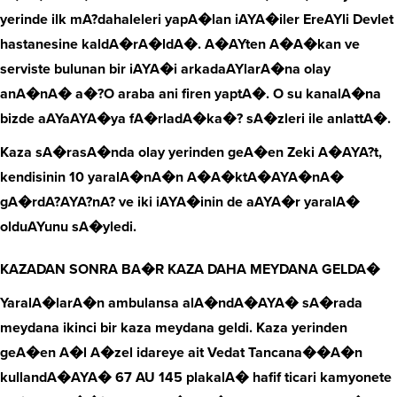
yerinde ilk mA?dahaleleri yapA�lan iAYA�iler EreAYli Devlet
hastanesine kaldA�rA�ldA�. A�AYten A�A�kan ve
serviste bulunan bir iAYA�i arkadaAYlarA�na olay
anA�nA� a�?O araba ani firen yaptA�. O su kanalA�na
bizde aAYaAYA�ya fA�rladA�ka�? sA�zleri ile anlattA�.
Kaza sA�rasA�nda olay yerinden geA�en Zeki A�AYA?t,
kendisinin 10 yaralA�nA�n A�A�ktA�AYA�nA�
gA�rdA?AYA?nA? ve iki iAYA�inin de aAYA�r yaralA�
olduAYunu sA�yledi.
KAZADAN SONRA BA�R KAZA DAHA MEYDANA GELDA�
YaralA�larA�n ambulansa alA�ndA�AYA� sA�rada
meydana ikinci bir kaza meydana geldi. Kaza yerinden
geA�en A�l A�zel idareye ait Vedat Tancana��A�n
kullandA�AYA� 67 AU 145 plakalA� hafif ticari kamyonete