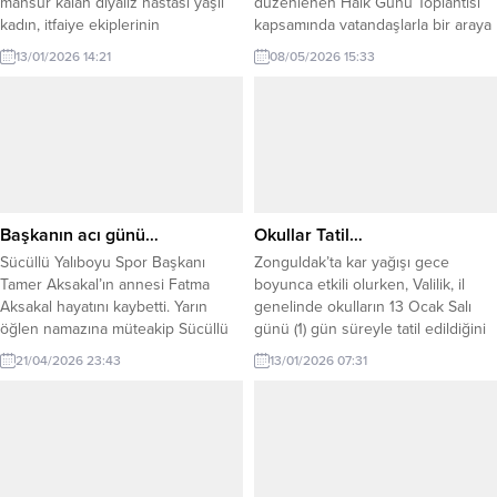
mahsur kalan diyaliz hastası yaşlı
düzenlenen Halk Günü Toplantısı
kadın, itfaiye ekiplerinin
kapsamında vatandaşlarla bir araya
operasyonuyla hastaneye
geldi. Yapılan açıklama şu şekilde:
13/01/2026 14:21
08/05/2026 15:33
yetiştirildi. Kozlu ilçesine bağlı
“Vatandaşlarımızın talep, öneri ve
Gücek köyünde ikamet eden ve
sorunlarını tek tek dinleyerek,
diyaliz tedavisi görmesi gereken
iletilen konuların çözümü
kadın hasta, kar kalınlığının 30
noktasında ilgili kurum müdürlerine
santimetreyi bulması nedeniyle
gerekli talimatları verdi. Toplantıda
evinden çıkamadı. Yolların
özellikle iş talebi ve maddi yardım
kapanması üzerine hastanın
başvurularında bulunan yaklaşık 10
yakınları durumu yetkililere
vatandaşımızın durumları
Başkanın acı günü…
Okullar Tatil…
bildirdi....
değerlendirilerek gerekli...
Sücüllü Yalıboyu Spor Başkanı
Zonguldak’ta kar yağışı gece
Tamer Aksakal’ın annesi Fatma
boyunca etkili olurken, Valilik, il
Aksakal hayatını kaybetti. Yarın
genelinde okulların 13 Ocak Salı
öğlen namazına müteakip Sücüllü
günü (1) gün süreyle tatil edildiğini
köyünde defnedilecek. Merhumeye
duyurdu.
21/04/2026 23:43
13/01/2026 07:31
Allah’tan rahmet kederli ailesi ve
sevenlerine başsağlığı dileriz.