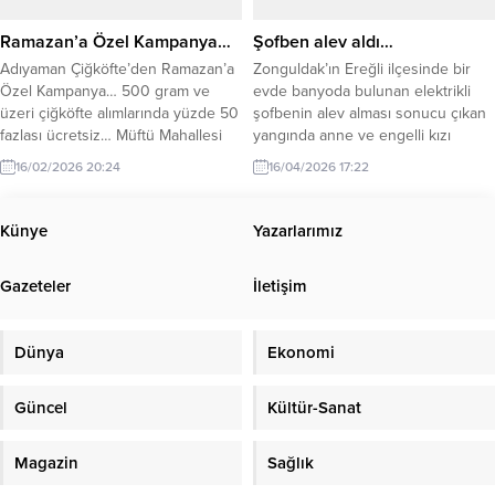
Ramazan’a Özel Kampanya…
Şofben alev aldı…
Adıyaman Çiğköfte’den Ramazan’a
Zonguldak’ın Ereğli ilçesinde bir
Özel Kampanya… 500 gram ve
evde banyoda bulunan elektrikli
üzeri çiğköfte alımlarında yüzde 50
şofbenin alev alması sonucu çıkan
fazlası ücretsiz… Müftü Mahallesi
yangında anne ve engelli kızı
Erdemir Caddesi’nde, Ereylin AVM
dumandan etkilendi. Olay,
16/02/2026 20:24
16/04/2026 17:22
yanında hizmet veren Ramazan
Uzunmehmet Mahallesi
Altuğ Adıyaman Çiğköfte, Ramazan
Kaptanalibey Sokak üzerinde
ayı boyunca 500 gram ve üzeri
meydana geldi. Edinilen bilgiye
Künye
Yazarlarımız
alımlarda %50 fazlasını bedava
göre, Kezban Yeşilırmak’a ait evde
veriyor. Zonguldak’ın Karadeniz
banyoda bulunduğu sırada
Gazeteler
İletişim
Ereğli ilçesinde faaliyet gösteren
elektrikli şofben henüz bilinmeyen
Ramazan Altuğ Adıyaman
bir nedenle alev aldı. Kısa sürede
Çiğköfte,...
büyüyen alevler...
Dünya
Ekonomi
Güncel
Kültür-Sanat
Magazin
Sağlık