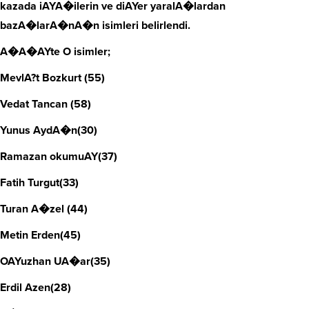
kazada iAYA�ilerin ve diAYer yaralA�lardan
bazA�larA�nA�n isimleri belirlendi.
A�A�AYte O isimler;
MevlA?t Bozkurt (55)
Vedat Tancan (58)
Yunus AydA�n(30)
Ramazan okumuAY(37)
Fatih Turgut(33)
Turan A�zel (44)
Metin Erden(45)
OAYuzhan UA�ar(35)
Erdil Azen(28)