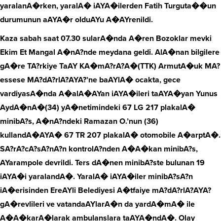
yaralanA�rken, yaralA� iAYA�ilerden Fatih Turguta��un
durumunun aAYA�r olduAYu A�AYrenildi.
Kaza sabah saat 07.30 sularA�nda A�ren Bozoklar mevki
Ekim Et Mangal A�nA?nde meydana geldi. AlA�nan bilgilere
gA�re TA?rkiye TaAY KA�mA?rA?A�(TTK) ArmutA�uk MA?
essese MA?dA?rlA?AYA?’ne baAYlA� ocakta, gece
vardiyasA�nda A�alA�AYan iAYA�ileri taAYA�yan Yunus
AydA�nA�(34) yA�netimindeki 67 LG 217 plakalA�
minibA?s, A�nA?ndeki Ramazan O.’nun (36)
kullandA�AYA� 67 TR 207 plakalA� otomobile A�arptA�.
SA?rA?cA?sA?nA?n kontrolA?nden A�A�kan minibA?s,
AYarampole devrildi. Ters dA�nen minibA?ste bulunan 19
iAYA�i yaralandA�. YaralA� iAYA�iler minibA?sA?n
iA�erisinden EreAYli Belediyesi A�tfaiye mA?dA?rlA?AYA?
gA�revlileri ve vatandaAYlarA�n da yardA�mA� ile
A�A�karA�larak ambulanslara taAYA�ndA�. Olay