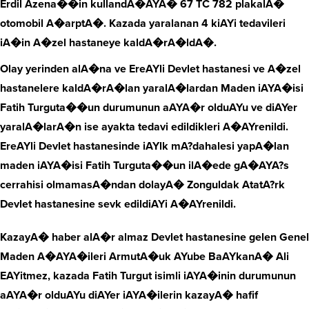
Erdil Azena��in kullandA�AYA� 67 TC 782 plakalA�
otomobil A�arptA�. Kazada yaralanan 4 kiAYi tedavileri
iA�in A�zel hastaneye kaldA�rA�ldA�.
Olay yerinden alA�na ve EreAYli Devlet hastanesi ve A�zel
hastanelere kaldA�rA�lan yaralA�lardan Maden iAYA�isi
Fatih Turguta��un durumunun aAYA�r olduAYu ve diAYer
yaralA�larA�n ise ayakta tedavi edildikleri A�AYrenildi.
EreAYli Devlet hastanesinde iAYlk mA?dahalesi yapA�lan
maden iAYA�isi Fatih Turguta��un ilA�ede gA�AYA?s
cerrahisi olmamasA�ndan dolayA� Zonguldak AtatA?rk
Devlet hastanesine sevk edildiAYi A�AYrenildi.
KazayA� haber alA�r almaz Devlet hastanesine gelen Genel
Maden A�AYA�ileri ArmutA�uk AYube BaAYkanA� Ali
EAYitmez, kazada Fatih Turgut isimli iAYA�inin durumunun
aAYA�r olduAYu diAYer iAYA�ilerin kazayA� hafif