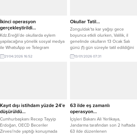
İkinci operasyon
Okullar Tatil…
gerçekleştirildi…
Zonguldak’ta kar yağışı gece
Kdz.Ereğli’de okullarda eylem
boyunca etkili olurken, Valilik, il
yapılacağına yönelik sosyal medya
genelinde okulların 13 Ocak Salı
ile WhatsApp ve Telegram
günü (1) gün süreyle tatil edildiğini
gruplarında yayılan paylaşım
duyurdu.
21/04/2026 16:52
13/01/2026 07:31
iddialarına ilişkin yürütülen
soruşturma kapsamında ikinci
operasyon gerçekleştirildi.
Operasyonda N.E. isimli şüpheli
gözaltına alındı. Edinilen bilgilere
göre, Emniyet ekiplerince daha
önce başlatılan incelemeler
neticesinde A.S’yi gözaltına almış
Kayıt dışı istihdam yüzde 24’e
63 ilde eş zamanlı
ve çıkarıldığı mahkemece
düşürüldü…
operasyon…
tutuklanmıştı. Çalışmaların
Cumhurbaşkanı Recep Tayyip
İçişleri Bakanı Ali Yerlikaya,
genişletilmesi üzerine güvenlik
Erdoğan, OECD Beceriler
Jandarma tarafından son 2 haftada
güçleri...
Zirvesi’nde yaptığı konuşmada
63 ilde düzenlenen