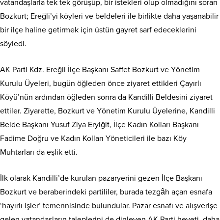
vatandaşlarla tek tek görüşüp, bir istekleri olup olmadığını soran
Bozkurt; Ereğli’yi köyleri ve beldeleri ile birlikte daha yaşanabilir
bir ilçe haline getirmek için üstün gayret sarf edeceklerini
söyledi.
AK Parti Kdz. Ereğli İlçe Başkanı Saffet Bozkurt ve Yönetim
Kurulu Üyeleri, bugün öğleden önce ziyaret ettikleri Çayırlı
Köyü’nün ardından öğleden sonra da Kandilli Beldesini ziyaret
ettiler. Ziyarette, Bozkurt ve Yönetim Kurulu Üyelerine, Kandilli
Belde Başkanı Yusuf Ziya Eryiğit, İlçe Kadın Kolları Başkanı
Fadime Doğru ve Kadın Kolları Yöneticileri ile bazı Köy
Muhtarları da eşlik etti.
İlk olarak Kandilli’de kurulan pazaryerini gezen İlçe Başkanı
Bozkurt ve beraberindeki partililer, burada tezgâh açan esnafa
‘hayırlı işler’ temennisinde bulundular. Pazar esnafı ve alışverişe
gelen vatandaşların taleplerini de dinleyen AK Parti heyeti, daha