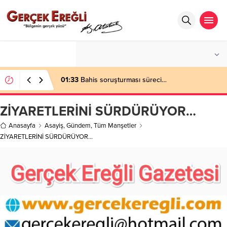
°C
ZONGULDAK
PARÇALI BULUTLU
01:33
Bahis soruşturması süreci…
ZİYARETLERİNİ SÜRDÜRÜYOR…
Anasayfa
Asayiş
,
Gündem
,
Tüm Manşetler
ZİYARETLERİNİ SÜRDÜRÜYOR…