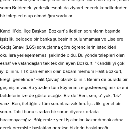
sonra Beldedeki yerleşik esnafı da ziyaret ederek kendilerinden
bir talepleri olup olmadığını sordular.
Kandilli’de, İlçe Başkanı Bozkurt’a iletilen sorunların başında
işsizlik, beldede bir banka şubesinin bulunmaması ve Liselere
Geçiş Sınavı (LGS) sonuçlarına göre öğrencilerin istedikleri
okullara yerleşememesi şeklinde oldu. Bu yönde talepleri olan
esnaf ve vatandaşları tek tek dinleyen Bozkurt, “Kandilli’yi çok
iyi bilirim. TTK’dan emekli olan babam merhum Halit Bozkurt,
Ereğli genelinde ‘Halit Çavuş’ olarak bilinir. Benim de burada bir
geçmişim var. Bu yüzden tüm köylerimize göstereceğimiz özeni
beldelerimize de göstereceğiz. Biz de ‘Ben, sen, o’ yok; ‘biz’
varız. Ben, ilettiğiniz tüm sorunlara vakıfım. İşsizlik, genel bir
sorun. Tabii bunu sıradan bir sorun diyerek ortada
bırakmayacağız. Bölgemize yeni iş alanları kazandırmak adına
gerek geçmişte başlatılan gerekse bizlerin başlatacağı