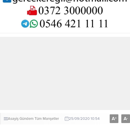
A
A
+
-
Asayiş
Gündem
Tüm Manşetler
25/09/2020 10:54