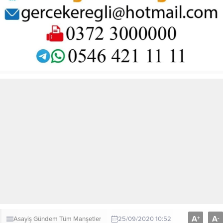
A
A
+
-
Asayiş
Gündem
Tüm Manşetler
25/09/2020 10:52