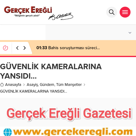
°C
ZONGULDAK
AZ BULUTLU
01:33
Bahis soruşturması süreci…
GÜVENLİK KAMERALARINA
YANSIDI…
Anasayfa
Asayiş
,
Gündem
,
Tüm Manşetler
GÜVENLİK KAMERALARINA YANSIDI…