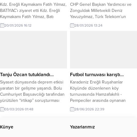
Kdz. Ereğli Kaymakamı Fatih Yılmaz,
CHP Genel Başkan Yardımcısı ve
BATİYAC’ı ziyaret etti Kdz. Ereğli
Zonguldak Milletvekili Deniz
Kaymakamı Fatih Yılmaz, Batı
Yavuzyılmaz, Türk Telekom’un
Karadeniz İnternet Gazetecileri ve
teknik hizmetlerinin iki özel şirkete
20/01/2026 16:12
28/01/2026 13:24
Yazarları Cemiyeti’ni (BATİYAC)
devredilmek istendiğini iddia
ziyaret etti. Ziyarette BATİYAC
ederek, bu hamlenin yıllık 6 milyar
Başkanı Muharrem Yokarıbaş ve
liranın üzerinde bir kamu zararına
yönetim kurulu üyeleriyle bir araya
ve faturalarda %100 zamma yol
gelen Kaymakam Yılmaz, basının
açacağını savundu. CHP Genel
toplumdaki yeri ve önemine dikkat
Başkan Yardımcısı Deniz
çekti. Kaymakam Yılmaz, özellikle
Yavuzyılmaz, Türk Telekom
yerel basının kamuoyunun...
bünyesinde “ikinci bir vurgun”
Tanju Özcan tutuklandı…
Futbol turnuvası karıştı…
olarak...
Siyaset dünyasında deprem etkisi
Karadeniz Ereğli Ruşahanlar
yaratan bir gelişme yaşandı. Bolu
Köyünde düzenlenen köy
Cumhuriyet Başsavcılığı tarafından
turnuvasında Hamzafakıhlı -
yürütülen “irtikap” soruşturması
Pempeciler arasında oynanan
kapsamında gözaltına alınan Bolu
müsabakada olaylar çıktı.
03/03/2026 01:48
28/06/2026 22:39
Belediye Başkanı Tanju Özcan
tutuklandı. Bolu Sulh Ceza
Mahkemesi, gün boyu süren ifade
Künye
Yazarlarımız
işlemlerinin ardından kararını