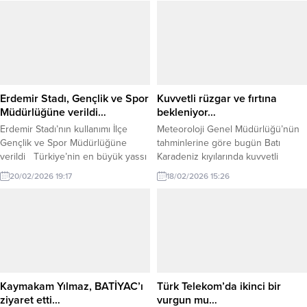
Erdemir Stadı, Gençlik ve Spor
Kuvvetli rüzgar ve fırtına
Müdürlüğüne verildi…
bekleniyor…
Erdemir Stadı’nın kullanımı İlçe
Meteoroloji Genel Müdürlüğü’nün
Gençlik ve Spor Müdürlüğüne
tahminlerine göre bugün Batı
verildi Türkiye’nin en büyük yassı
Karadeniz kıyılarında kuvvetli
çelik üreticisi Erdemir, kurumsal
rüzgar ve fırtına bekleniyor. Yapılan
20/02/2026 19:17
18/02/2026 15:26
sosyal sorumluluk anlayışı
son değerlendirmelere göre;
doğrultusunda kurulduğu bölgede
bugün öğleden sonra rüzgarın, batı
sosyal yaşama değer katacak bir
ve güneybatı yönlerden Düzce
adım daha attı. Erdemir, futbol
kıyılarında kuvvetli rüzgar ve fırtına
stadının kullanımına yönelik olarak
(50-70 km/sa), Zonguldak ve Bartın
Zonguldak Gençlik ve Spor İl
kıyılarında fırtına (60-80 km/sa)
Müdürlüğü ve Karadeniz Ereğli
şeklinde esmesi beklendiğinden
Gençlik ve Spor...
ulaşımda aksamalar, çatı uçması,
Kaymakam Yılmaz, BATİYAC’ı
Türk Telekom’da ikinci bir
ağaç devrilmesi,...
ziyaret etti…
vurgun mu…