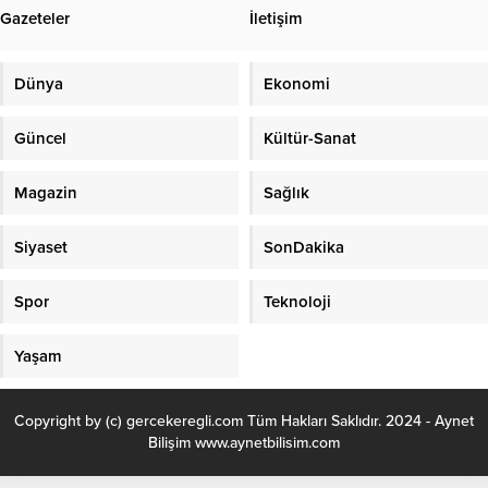
açıkladı. Mahkeme, Bolu Belediye
Gazeteler
İletişim
Başkanı Tanju Özcan ve Belediye
Başkan Yardımcısı Süleyman Can
hakkında tutuklama...
Dünya
Ekonomi
Güncel
Kültür-Sanat
Magazin
Sağlık
Siyaset
SonDakika
Spor
Teknoloji
Yaşam
Copyright by (c) gercekeregli.com Tüm Hakları Saklıdır. 2024 - Aynet
Bilişim www.aynetbilisim.com