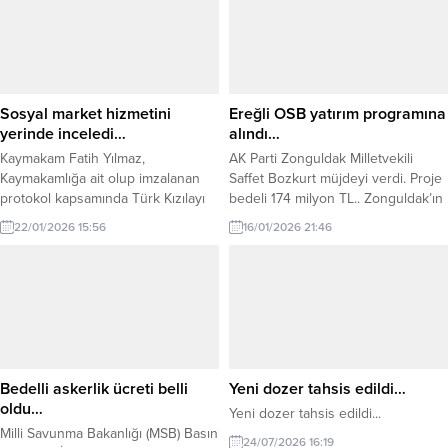
bulunan 108 kişinin yakalandığını
kutluyoruz. İnternet gazeteciliğinin
açıkladı. Milli Savunma Bakanlığı
hızlı akışında, tarafsız, doğru ve
(MSB), Haftalık Basın Bilgilendirme
hızlı bilginin ulaşabilirliği temel
Toplantısı’nda 2026 yılının başından
hedefimiz olmaya devam ediyor. Bu
bugüne kadar yürütülen görev ve
hedef doğrultusunda yürünen yol,
faaliyetleri paylaştı. Bakanlık Basın...
yalnızca haberin hızını değil,
Sosyal market hizmetini
Ereğli OSB yatırım programına
sorumluluğunu ve...
yerinde inceledi…
alındı…
Kaymakam Fatih Yılmaz,
AK Parti Zonguldak Milletvekili
Kaymakamlığa ait olup imzalanan
Saffet Bozkurt müjdeyi verdi. Proje
protokol kapsamında Türk Kızılayı
bedeli 174 milyon TL.. Zonguldak’ın
Kdz. Ereğli Şube Başkanlığı
Karadeniz Ereğli İlçesinde,
22/01/2026 15:56
16/01/2026 21:46
tarafından vatandaşlara hizmet
Organize Sanayi Bölgesinde
veren Sosyal Marketi ziyaret etti.
yapılması planlanan arıtma tesisinin
Ziyarette, Kızılay İlçe Başkanı
2026 yılı programına alındığı
Ramazan Toprak’tan yürütülen
bildirildi.Adalet ve Kalkınma Partisi
çalışmalar hakkında bilgi alan
Zonguldak Milletvekili saffet
Kaymakam Yılmaz, sunulan
Bozkurt, sosyal hesaplarındaki
hizmetleri yerinde inceledi.
paylaşımında, söz konusu yatırımın,
Kaymakam Yılmaz, sosyal devlet
bölge ve bölgedeki sanayiciler
Bedelli askerlik ücreti belli
Yeni dozer tahsis edildi…
anlayışı doğrultusunda ihtiyaç
adına önemli olduğunu belirtti....
oldu…
Yeni dozer tahsis edildi...
sahibi vatandaşlara yönelik...
Milli Savunma Bakanlığı (MSB) Basın
24/07/2026 16:19