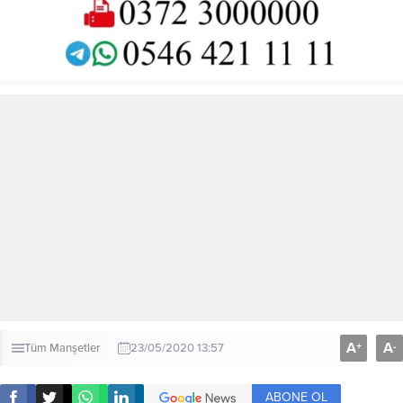
A
A
+
-
Tüm Manşetler
23/05/2020 13:57
ABONE OL