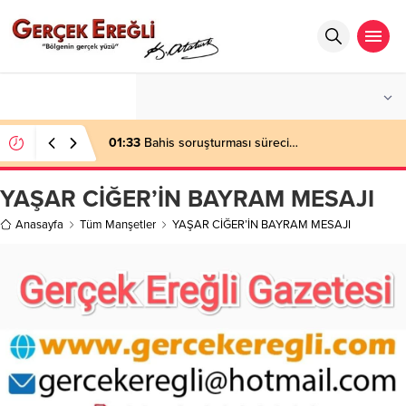
°C
ZONGULDAK
AZ BULUTLU
01:33
Bahis soruşturması süreci…
YAŞAR CİĞER’İN BAYRAM MESAJI
Anasayfa
Tüm Manşetler
YAŞAR CİĞER’İN BAYRAM MESAJI