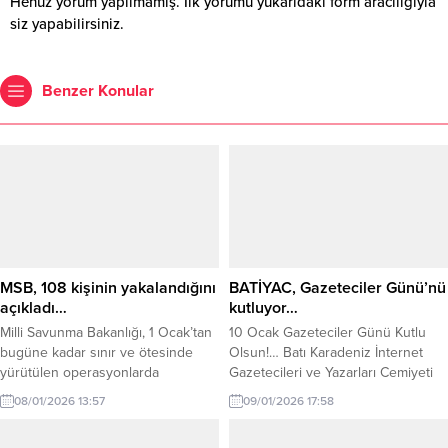
Henüz yorum yapılmamış. İlk yorumu yukarıdaki form aracılığıyla
siz yapabilirsiniz.
Benzer Konular
MSB, 108 kişinin yakalandığını
BATİYAC, Gazeteciler Günü’nü
açıkladı…
kutluyor…
Milli Savunma Bakanlığı, 1 Ocak’tan
10 Ocak Gazeteciler Günü Kutlu
bugüne kadar sınır ve ötesinde
Olsun!… Batı Karadeniz İnternet
yürütülen operasyonlarda
Gazetecileri ve Yazarları Cemiyeti
Suriye’de toplam 743 kilometre
(BATİYAC) olarak tüm
08/01/2026 13:57
09/01/2026 17:58
tünelin imha edildiğini, hudutlarda
meslektaşlarımızı selamlıyor, 10
ise yasa dışı geçiş girişimlerinde
Ocak Çalışan Gazeteciler Gününü