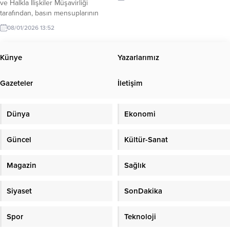
ve Halkla İlişkiler Müşavirliği
tarafından, basın mensuplarının
soruları yanıtlandı, güncel konular
08/01/2026 13:52
hakkında bilgilendirme yapıldı. Bir
süredir merak edilen bedelli
askerlik ücretiyle ilgili de açıklama
Künye
Yazarlarımız
geldi. MSB’den yapılan açıklamada
“Bedelli askerlik tutarı; 333 bin 89
Gazeteler
İletişim
lira 4 kuruş (333.089.04 TL) oldu. 7
Ocak’tan itibaren 2026 yılı...
Dünya
Ekonomi
Güncel
Kültür-Sanat
Magazin
Sağlık
Siyaset
SonDakika
Spor
Teknoloji