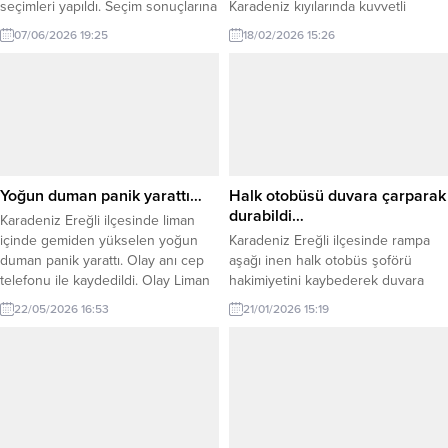
seçimleri yapıldı. Seçim sonuçlarına
Karadeniz kıyılarında kuvvetli
göre; Önder Özer, Kestaneci
rüzgar ve fırtına bekleniyor. Yapılan
07/06/2026 19:25
18/02/2026 15:26
Mahallesi’nin yeni muhtarı olurken,
son değerlendirmelere göre;
Karadeniz Ereğli’ye bağlı Güllük
bugün öğleden sonra rüzgarın, batı
Köyü’nde de köy halkının tercihi
ve güneybatı yönlerden Düzce
Cemil Arslan oldu. Ortacı köyünde
kıyılarında kuvvetli rüzgar ve fırtına
ise tek aday olarak seçime giren
(50-70 km/sa), Zonguldak ve Bartın
Mehmet Tekin, kullanılan oyların
kıyılarında fırtına (60-80 km/sa)
380’ini alarak Ortacı Köyü’nün...
şeklinde esmesi beklendiğinden
ulaşımda aksamalar, çatı uçması,
Yoğun duman panik yarattı…
Halk otobüsü duvara çarparak
ağaç devrilmesi,...
durabildi…
Karadeniz Ereğli ilçesinde liman
içinde gemiden yükselen yoğun
Karadeniz Ereğli ilçesinde rampa
duman panik yarattı. Olay anı cep
aşağı inen halk otobüs şoförü
telefonu ile kaydedildi. Olay Liman
hakimiyetini kaybederek duvara
girişinde meydana geldi. İddiaya
çarparak durabildi. Kaza ilçeye bağlı
22/05/2026 16:53
21/01/2026 15:19
göre liman içinde demir atan
Kestaneci mahallesinde meydana
Ekmen Star isimli gemiden aniden
geldi. İddiaya göre M.Ş.
duman yükselmeye başladı. O anlar
yönetimindeki 67 M 8009 plakalı
cep telefonu ile kaydedilirken,
halk otobüsü, rampadan aşağı
oluşan yoğun dumanın Ana makina
indiği sırada buzlu yolda
yaşanan sıkıntıdan kaynaklandığı...
kontrolden çıkarak yol kenarında
bulunan tek katlı bir eve çarptı.