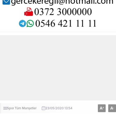
A
A
+
-
Spor
Tüm Manşetler
23/05/2020 13:54