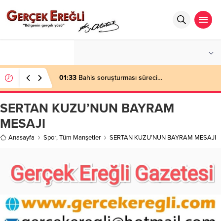
°C
ZONGULDAK
PARÇALI BULUTLU
01:33
Bahis soruşturması süreci…
SERTAN KUZU’NUN BAYRAM
MESAJI
Anasayfa
Spor
,
Tüm Manşetler
SERTAN KUZU’NUN BAYRAM MESAJI