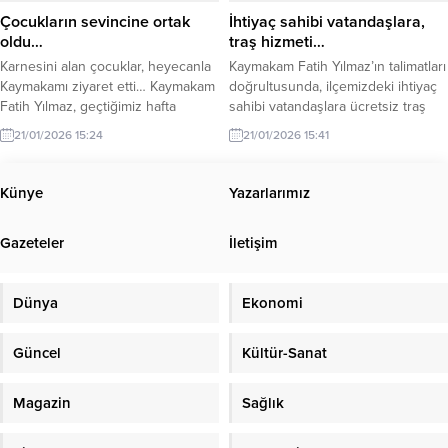
Çarpmanın şiddetiyle evde...
Çocukların sevincine ortak
İhtiyaç sahibi vatandaşlara,
oldu…
traş hizmeti…
Karnesini alan çocuklar, heyecanla
Kaymakam Fatih Yılmaz’ın talimatları
Kaymakamı ziyaret etti… Kaymakam
doğrultusunda, ilçemizdeki ihtiyaç
Fatih Yılmaz, geçtiğimiz hafta
sahibi vatandaşlara ücretsiz traş
evlerini ziyaret ettiği çocukların
hizmeti sunuldu… Açıklama şu
21/01/2026 15:24
21/01/2026 15:41
karne heyecanına ortak oldu.
şekilde: “Sosyal Yardımlaşma ve
Karnelerini alan minik misafirler,
Dayanışma Vakfı ile Berberler ve
Kaymakam Fatih Yılmaz’a
Kuaförler Odası iş birliğinde
Künye
Yazarlarımız
karnelerini göstermek üzere
gerçekleştirilen uygulama ile
makamında ziyaret etti. Kaymakam
vatandaşlarımızın kişisel bakım
Gazeteler
İletişim
Fatih Yılmaz, çocuklarla yakından
ihtiyaçlarına destek sağlanmıştır.
ilgilendi, onlarla sohbet ederek
Gerçekleştirilen bu sosyal destek
başarılarının devamını diledi.
çalışmasıyla, devletimizin her
Dünya
Ekonomi
Ziyarette, “Her zaman
koşulda vatandaşının yanında
çocuklarımızın yanında...
olduğu bir kez...
Güncel
Kültür-Sanat
Magazin
Sağlık