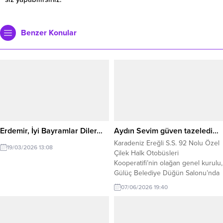
Benzer Konular
Erdemir, İyi Bayramlar Diler…
Aydın Sevim güven tazeledi…
Karadeniz Ereğli S.S. 92 Nolu Özel
19/03/2026 13:08
Çilek Halk Otobüsleri
Kooperatifi’nin olağan genel kurulu,
Gülüç Belediye Düğün Salonu’nda
gerçekleştirildi. Mevcut Başkan
07/06/2026 19:40
Aydın Sevim ile eski Başkan Çetin
Çimen’in yarıştığı seçimde
kooperatif üyeleri sandık başına
gitti. Yapılan oylama sonucunda