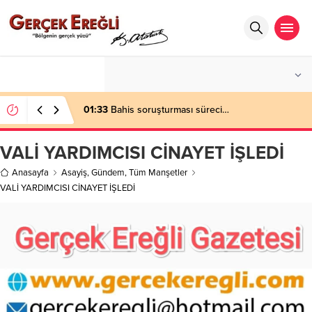
°C
ZONGULDAK
AZ BULUTLU
01:33
Bahis soruşturması süreci…
VALİ YARDIMCISI CİNAYET İŞLEDİ
Anasayfa
Asayiş
,
Gündem
,
Tüm Manşetler
VALİ YARDIMCISI CİNAYET İŞLEDİ