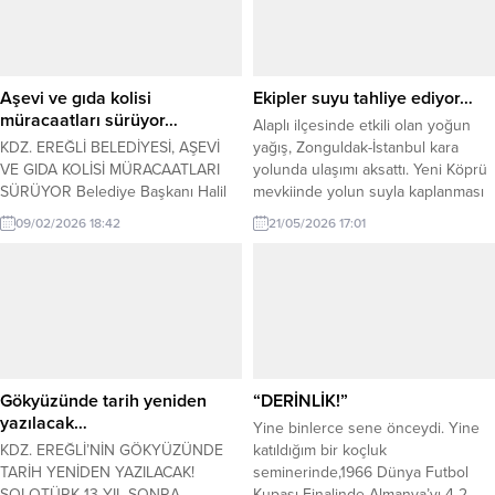
Aydın Sevim 67 oy alırken, rakibi
Çetin Çimen ise 43 oyda kaldı. Bu...
Aşevi ve gıda kolisi
Ekipler suyu tahliye ediyor…
müracaatları sürüyor…
Alaplı ilçesinde etkili olan yoğun
KDZ. EREĞLİ BELEDİYESİ, AŞEVİ
yağış, Zonguldak-İstanbul kara
VE GIDA KOLİSİ MÜRACAATLARI
yolunda ulaşımı aksattı. Yeni Köprü
SÜRÜYOR Belediye Başkanı Halil
mevkiinde yolun suyla kaplanması
Posbıyık’ın talimatıyla Ramazan
nedeniyle araçlar ilerlemekte
09/02/2026 18:42
21/05/2026 17:01
ayında aşsız kimse kalmaması için
güçlük çekerken, bölgede uzun
çalışmalarını yürüten Sosyal Yardım
trafik kuyrukları oluştu. İtfaiye
İşleri Müdürlüğü, aşevi ve gıda
ekipleri biriken suyu tahliye etmek
kolisi yardımları için müracaatları
için çalışma başlattı. Alaplı ilçesinde
almaya devam ediyor. Ayrıca
sabah saatlerinden itibaren etkisini
müdürlük zekat, fitre ve sadaka
artıran sağanak yağış, Zonguldak-
bağışlarını da alıyor. Belediye
İstanbul kara yolunda ulaşımı
Sosyal Yardım İşleri Müdürü...
olumsuz...
Gökyüzünde tarih yeniden
“DERİNLİK!”
yazılacak…
Yine binlerce sene önceydi. Yine
KDZ. EREĞLİ’NİN GÖKYÜZÜNDE
katıldığım bir koçluk
TARİH YENİDEN YAZILACAK!
seminerinde,1966 Dünya Futbol
SOLOTÜRK 13 YIL SONRA
Kupası Finalinde Almanya’yı 4-2