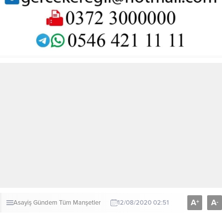
A
A
+
-
Asayiş
Gündem
Tüm Manşetler
12/08/2020 02:51