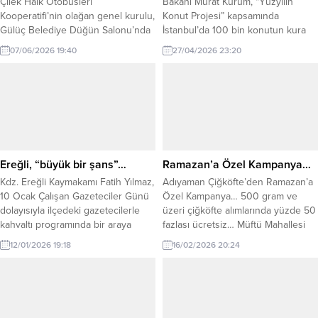
Siyaset
SonDakika
Spor
Teknoloji
Yaşam
Copyright by (c) gercekeregli.com Tüm Hakları Saklıdır. 2024 - Aynet
Bilişim www.aynetbilisim.com