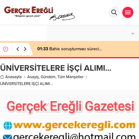
°C
ZONGULDAK
AZ BULUTLU
01:33
Bahis soruşturması süreci…
ÜNİVERSİTELERE İŞÇİ ALIMI…
Anasayfa
Asayiş
,
Gündem
,
Tüm Manşetler
ÜNİVERSİTELERE İŞÇİ ALIMI…