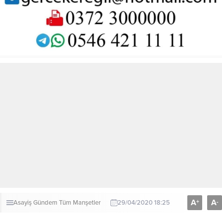
A
A
+
-
Asayiş
Gündem
Tüm Manşetler
29/04/2020 18:25