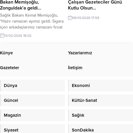
Bakan Memişoğlu,
Çalışan Gazeteciler Günü
yararlanmak...
Mağdurlarının...
Zonguldak’a geldi…
Kutlu Olsun…
Sağlık Bakanı Kemal Memişoğlu,
09/01/2026 17:59
“Hazır ramazan ayımız geldi. Sigara
içen arkadaşlarımız ramazanı fırsat
bilsinler ve sigarayı sağlıkçıların
13/02/2026 18:02
yardımıyla bıraksınlar” dedi. Sağlık
Bakanı Kemal Memişoğlu, bir dizi
ziyaret ve incelemelerde bulunmak
Künye
Yazarlarımız
üzere Zonguldak’a geldi. Bakan
Memişoğlu’nu Valilik önünde
Gazeteler
İletişim
Zonguldak Valisi Osman
Hacıbektaşoğlu, AK Parti
milletvekilleri Muammer Avcı, Saffet
Dünya
Ekonomi
Bozkurt, Ahmet Çolakoğlu,...
Güncel
Kültür-Sanat
Magazin
Sağlık
Siyaset
SonDakika