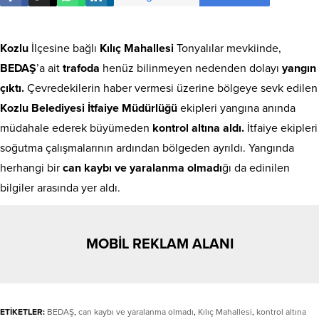
Kozlu
İlçesine bağlı
Kılıç Mahallesi
Tonyalılar mevkiinde,
BEDAŞ
’a ait
trafoda
henüz bilinmeyen nedenden dolayı
yangın
çıktı.
Çevredekilerin haber vermesi üzerine bölgeye sevk edilen
Kozlu Belediyesi İtfaiye Müdürlüğü
ekipleri yangına anında
müdahale ederek büyümeden
kontrol altına aldı.
İtfaiye ekipleri
soğutma çalışmalarının ardından bölgeden ayrıldı. Yangında
herhangi bir
can kaybı ve yaralanma olmadı
ğı da edinilen
bilgiler arasında yer aldı.
MOBİL REKLAM ALANI
ETİKETLER:
BEDAŞ
,
can kaybı ve yaralanma olmadı
,
Kılıç Mahallesi
,
kontrol altına