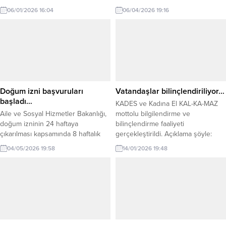
faaliyetlerini yerinde inceledi. Sağlık
06/01/2026 16:04
06/04/2026 19:16
Bakanı Prof. Dr. Kemal Memişoğlu,
Türkiye’nin sağlık alanındaki
bağımsızlık hedefini bir adım daha
ileriye taşıyan GÖKBEY Hava
Ambulansı’nın lansmanına katıldı.
Hava ambulansının üretimi ve uçuş
test faaliyetlerini yerinde inceleyen
Bakan Memişoğlu, Türkiye’nin
Doğum izni başvuruları
Vatandaşlar bilinçlendiriliyor…
sağlıkta...
başladı…
KADES ve Kadına El KAL-KA-MAZ
Aile ve Sosyal Hizmetler Bakanlığı,
mottolu bilgilendirme ve
doğum izninin 24 haftaya
bilinçlendirme faaliyeti
çıkarılması kapsamında 8 haftalık
gerçekleştirildi. Açıklama şöyle:
ilave izin için başvuruların bugün
“Kdz.Ereğli İlçe Jandarma
04/05/2026 19:58
14/01/2026 19:48
itibarıyla başladığını duyurdu. Aile
Komutanlığı Aile İçi Şiddetle
ve Sosyal Hizmetler Bakanlığı,
Mücadele ve Çocuk Kısım
doğum izni düzenlemesindeki yeni
Amirliğince 14 Ocak 2026 günü
uygulama kapsamında annelere
saat:09.30 da Kdz.Ereğli Halk
yönelik ilave izin sürecinin
Eğitim Merkezi Müdürlüğünde
başladığını açıkladı. Düzenlemeyle
toplam (47) kadın kursiyere yönelik
birlikte doğum izni süresi 24
olarak “Ailenin Önemi, Şiddetin
haftaya çıkarılırken, bu süreden
Tanımı ve Çeşitleri, Şiddet