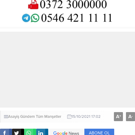
A
A
+
-
Asayiş
Gündem
Tüm Manşetler
15/10/2021 17:02
ABONE OL