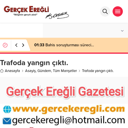
°C
ZONGULDAK
PARÇALI BULUTLU
01:33
Bahis soruşturması süreci…
Trafoda yangın çıktı.
Anasayfa
Asayiş
,
Gündem
,
Tüm Manşetler
Trafoda yangın çıktı.