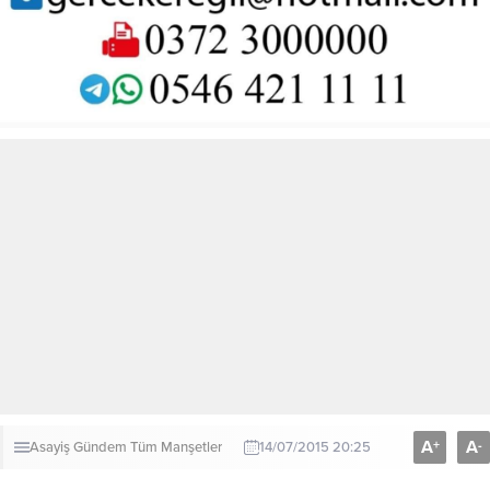
A
A
+
-
Asayiş
Gündem
Tüm Manşetler
14/07/2015 20:25