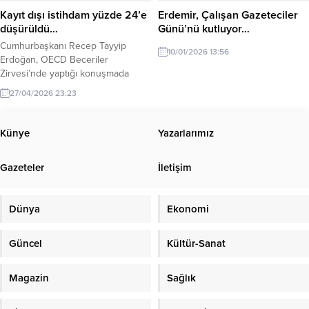
alınması, koruyucu ve önleyici
Kayıt dışı istihdam yüzde 24’e
Erdemir, Çalışan Gazeteciler
mekanizmaların güçlendirilmesi ve
düşürüldü…
Günü’nü kutluyor…
çocukların toplumsal yaşama...
Cumhurbaşkanı Recep Tayyip
10/01/2026 13:56
Erdoğan, OECD Beceriler
Zirvesi’nde yaptığı konuşmada
yaşlanan nüfus, aile yapısı, kadın
27/04/2026 23:23
istihdamı ve kayıt dışı ekonomiyle
mücadeleye dikkat çekti. Erdoğan,
kayıt dışı istihdamla mücadelede
Künye
Yazarlarımız
önemli ilerleme kaydedildiğini
belirterek, oranın 2025 itibarıyla
Gazeteler
İletişim
yüzde 24’e düşürüldüğünü söyledi.
Cumhurbaşkanı Recep Tayyip
Erdoğan, OECD Beceriler
Dünya
Ekonomi
Zirvesi’nde yaptığı konuşmada
küresel demografik değişimlerin...
Güncel
Kültür-Sanat
Magazin
Sağlık