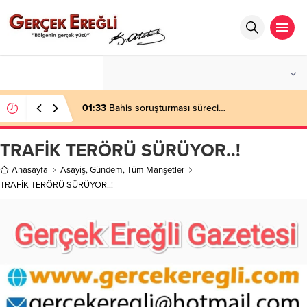
°C
ZONGULDAK
AZ BULUTLU
01:33
Bahis soruşturması süreci…
TRAFİK TERÖRÜ SÜRÜYOR..!
Anasayfa
Asayiş
,
Gündem
,
Tüm Manşetler
TRAFİK TERÖRÜ SÜRÜYOR..!