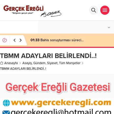
°C
ZONGULDAK
PARÇALI BULUTLU
01:33
Bahis soruşturması süreci…
TBMM ADAYLARI BELİRLENDİ..!
Anasayfa
Asayiş
,
Gündem
,
Siyaset
,
Tüm Manşetler
TBMM ADAYLARI BELİRLENDİ..!