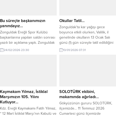
Karadeniz Ereğli, 8 Haziran 1920’de
kamuoyunda APP plaka olarak
Fransızlar tarafından işgal edilmişti.
bilinen plakaların bu kapsama
Bu işgale halkıyla beraber omuz
girdiğini bildirdi. EGM’nin NSosyal
omuza ve yürek yüreğe...
hesabından yapılan açıklamada,
Bu süreçte başkanımızın
Okullar Tatil…
son günlerde kamuoyunda “APP
yanındayız…
Zonguldak’ta kar yağışı gece
plaka” olarak bilinen plakalar ve bu
Zonguldak Ereğli Spor Kulübü
boyunca etkili olurken, Valilik, il
plakaların kullanımına ilişkin
başkanlarına yapılan saldırı sonrası
genelinde okulların 13 Ocak Salı
yaptırımlar hakkında...
yazılı bir açıklama yaptı. Zonguldak
günü (1) gün süreyle tatil edildiğini
Ereğli Spor Genel Kaptanı Umut
duyurdu.
24/02/2026 23:30
13/01/2026 07:31
Yüksel Kuru yazılı bir açıklama
yaparak şu ifadelerde bulundu.
Öncelikle Kulübümüz Başkanı Kaan
Kocaman’a yapılan fiili saldırı
nedeni ile yaşadığımız derin
üzüntüyü belirtmek isteriz. Kdz
Ereğli Belediyespor Başkanı Recep
Yılmaz, Kulüp Başkanımız...
Kaymakam Yılmaz, İstiklal
SOLOTÜRK ekibini,
Marşımızın 105. Yılını
makamında ağırladı…
Kutluyor…
Gökyüzünün gururu SOLOTÜRK,
Kdz. Ereğli Kaymakamı Fatih Yılmaz,
ilçemizde… 11 Temmuz 2026
“ 12 Mart İstiklal Marşı’nın Kabulü ve
Cumartesi günü ilçemizde