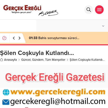
°C
ZONGULDAK
PARÇALI BULUTLU
01:33
Bahis soruşturması süreci…
Şölen Coşkuyla Kutlandı…
Anasayfa
Güncel
,
Gündem
,
Tüm Manşetler
Şölen Coşkuyla Kutlandı…