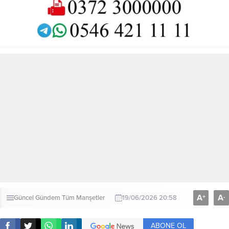
A
A
+
-
Güncel
Gündem
Tüm Manşetler
19/06/2026 20:58
ABONE OL