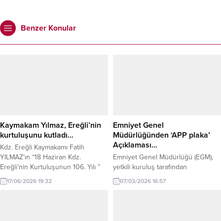
Benzer Konular
Kaymakam Yılmaz, Ereğli’nin
Emniyet Genel
kurtuluşunu kutladı…
Müdürlüğünden ‘APP plaka’
Açıklaması…
Kdz. Ereğli Kaymakamı Fatih
YILMAZ’ın “18 Haziran Kdz.
Emniyet Genel Müdürlüğü (EGM),
Ereğli’nin Kurtuluşunun 106. Yılı ”
yetkili kuruluş tarafından
dolayısıyla mesaj yayınladı.
basılmayan, üzerinde resmi mühür
17/06/2026 19:32
07/03/2026 16:57
Kaymakam Yılmaz’ın mesajı şu
ve yönetmelikte belirtilen güvenlik
şekilde: “Yurdumuzu ele geçirmeye
unsurları bulunmayan plakaların
çalışan işgal devletlerinin stratejik
hukuken geçerli kabul edilmediğini
noktalardan biri olarak gördüğü
belirterek,