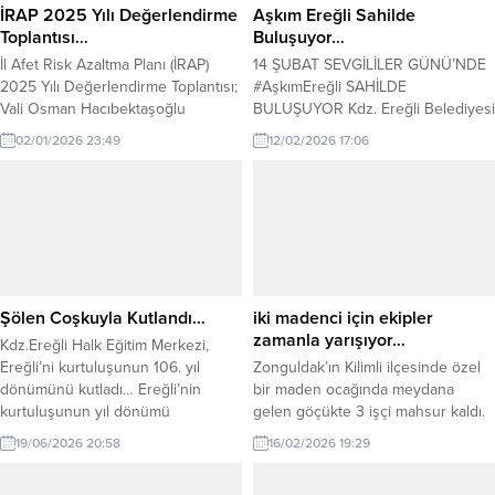
İRAP 2025 Yılı Değerlendirme
Aşkım Ereğli Sahilde
Toplantısı…
Buluşuyor…
İl Afet Risk Azaltma Planı (İRAP)
14 ŞUBAT SEVGİLİLER GÜNÜ’NDE
2025 Yılı Değerlendirme Toplantısı;
#AşkımEreğli SAHİLDE
Vali Osman Hacıbektaşoğlu
BULUŞUYOR Kdz. Ereğli Belediyesi
başkanlığında, AFAD Başkan
Cumartesi günü sahilde Sevgililer
02/01/2026 23:49
12/02/2026 17:06
Yardımcısı Hamza Taşdelen, AFAD
Günü etkinliği düzenliyor. Amfi
Afet Risklerini Azaltma ve Önlem
Tiyatro karşısında saat 15.30’da
Dairesi Başkanı Abdülkadir Tezcan,
başlayacak etkinlikte canlı müzik,
kaymakamlar, belediye başkanları
dans gösterileri, sürpriz ikramlıklar,
ile İRAP eylemlerinden sorumlu
fotoğraf köşesi, sevgi duvarı yer
kurum temsilcilerinin katılımıyla
alacak, gökyüzüne balon
gerçekleştirildi. Afetlere dirençli
uçurulacak. Belediye Başkanı Halil
yerleşim birimleri ve afetlere
Posbıyık, “Birbirimizi ve yaşadığımız
Şölen Coşkuyla Kutlandı…
iki madenci için ekipler
dayanıklı bir toplum oluşturmak...
kenti sevdiğimizi hatırlatmak için...
zamanla yarışıyor…
Kdz.Ereğli Halk Eğitim Merkezi,
Ereğli’ni kurtuluşunun 106. yıl
Zonguldak’ın Kilimli ilçesinde özel
dönümünü kutladı… Ereğli’nin
bir maden ocağında meydana
kurtuluşunun yıl dönümü
gelen göçükte 3 işçi mahsur kaldı.
dolayısıyla, Amfi Tiyatro’da, Halk
İşçilerden biri sağ olarak
19/06/2026 20:58
16/02/2026 19:29
Oyunu Şöleni gerçekleştirildi.
kurtarılırken, yer altındaki 2
Okullarda açılan halk oyunları
madenciye ulaşmak için ekipler