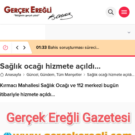
°C
ZONGULDAK
AÇIK
01:33
Bahis soruşturması süreci…
Sağlık ocağı hizmete açıldı…
Anasayfa
Güncel
,
Gündem
,
Tüm Manşetler
Sağlık ocağı hizmete açıldı…
Kırmacı Mahallesi Sağlık Ocağı ve 112 merkezi bugün
itibariyle hizmete açıldı…