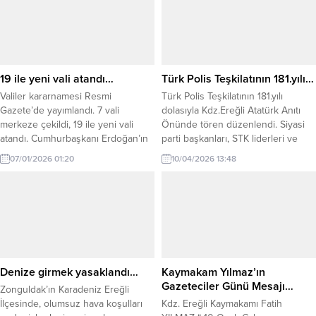
alan şehitlikte gerçekleştirilen
ziyaretle başladı. Kent protokolü,
gaziler ve şehit yakınları burada bir
araya geldi. Vali Osman
Hacıbektaşoğlu başkanlığındaki...
19 ile yeni vali atandı…
Türk Polis Teşkilatının 181.yılı…
Valiler kararnamesi Resmi
Türk Polis Teşkilatının 181.yılı
Gazete’de yayımlandı. 7 vali
dolasıyla Kdz.Ereğli Atatürk Anıtı
merkeze çekildi, 19 ile yeni vali
Önünde tören düzenlendi. Siyasi
atandı. Cumhurbaşkanı Erdoğan’ın
parti başkanları, STK liderleri ve
imzası ile Resmi Gazete’de
basın mensuplarının katılımıyla
07/01/2026 01:20
10/04/2026 13:48
yayımlanan Valiler Kararnamesi’ne
gerçekleşen törende Kdz.Ereğli
göre; 7 vali merkeze çekilirken, 19
İlçe Emniyet Müdürü Hasan Ünlü
valilikte görev değişikliği oldu.
bir konuşma yaptı. Açıklama şöyle:
Cumhurbaşkanı Recep Tayyip
Sayın Belediye Başkanım, Saygı
Erdoğan’ın imzası ile yayımlanan
değer kurum amirlerim, Siyasi
karar ile birlikte, Düzce Valisi
Partilerimizin ve Sivil Toplum
Selçuk Arslan, Iğdır Valisi Ercan...
Kuruluşlarının Değerli Başkan ve
Temsilcileri, Kıymetli...
Denize girmek yasaklandı…
Kaymakam Yılmaz’ın
Gazeteciler Günü Mesajı…
Zonguldak’ın Karadeniz Ereğli
İlçesinde, olumsuz hava koşulları
Kdz. Ereğli Kaymakamı Fatih