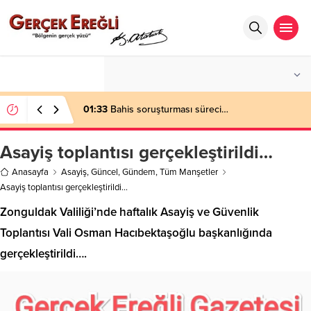
°C
ZONGULDAK
AZ BULUTLU
01:33
Bahis soruşturması süreci…
Asayiş toplantısı gerçekleştirildi…
Anasayfa
Asayiş
,
Güncel
,
Gündem
,
Tüm Manşetler
Asayiş toplantısı gerçekleştirildi…
Zonguldak Valiliği’nde haftalık Asayiş ve Güvenlik
Toplantısı Vali Osman Hacıbektaşoğlu başkanlığında
gerçekleştirildi….