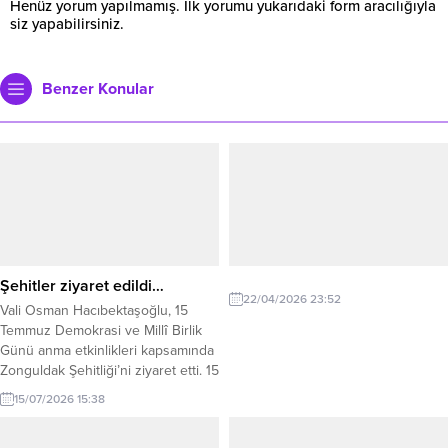
Henüz yorum yapılmamış. İlk yorumu yukarıdaki form aracılığıyla
siz yapabilirsiniz.
Benzer Konular
Şehitler ziyaret edildi…
22/04/2026 23:52
Vali Osman Hacıbektaşoğlu, 15
Temmuz Demokrasi ve Millî Birlik
Günü anma etkinlikleri kapsamında
Zonguldak Şehitliği’ni ziyaret etti. 15
Temmuz Demokrasi ve Milli Birlik
15/07/2026 15:38
Günü dolayısıyla Zonguldak’taki
anma programı Asri Mezarlık’ta yer