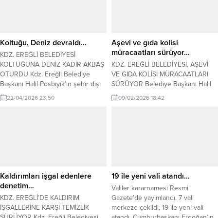
Koltuğu, Deniz devraldı…
Aşevi ve gıda kolisi
müracaatları sürüyor…
KDZ. EREĞLİ BELEDİYESİ
KOLTUĞUNA DENİZ KADİR AKBAŞ
KDZ. EREĞLİ BELEDİYESİ, AŞEVİ
OTURDU Kdz. Ereğli Belediye
VE GIDA KOLİSİ MÜRACAATLARI
Başkanı Halil Posbıyık’ın şehir dışı
SÜRÜYOR Belediye Başkanı Halil
programı nedeniyle Belediye
Posbıyık’ın talimatıyla Ramazan
22/04/2026 23:50
09/02/2026 18:42
Başkanlığına vekalet eden
ayında aşsız kimse kalmaması için
Muharrem Sağlam, 23 Nisan Ulusal
çalışmalarını yürüten Sosyal Yardım
Egemenlik ve Çocuk Bayramı
İşleri Müdürlüğü, aşevi ve gıda
nedeniyle koltuğunu Nurdan ve
kolisi yardımları için müracaatları
Ahmet Orhan Oğuz İlkokulu 2. sınıf
almaya devam ediyor. Ayrıca
öğrencisi Deniz Kadir Akbaş’a
müdürlük zekat, fitre ve sadaka
devretti. Kdz. Ereğli Belediye
bağışlarını da alıyor. Belediye
Başkanı...
Sosyal Yardım İşleri Müdürü...
Kaldırımları işgal edenlere
19 ile yeni vali atandı…
denetim…
Valiler kararnamesi Resmi
KDZ. EREĞLİ’DE KALDIRIM
Gazete’de yayımlandı. 7 vali
İŞGALLERİNE KARŞI TEMİZLİK
merkeze çekildi, 19 ile yeni vali
SÜRÜYOR Kdz. Ereğli Belediyesi
atandı. Cumhurbaşkanı Erdoğan’ın