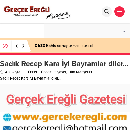
°C
ZONGULDAK
AÇIK
01:33
Bahis soruşturması süreci…
Sadık Recep Kara İyi Bayramlar diler…
Anasayfa
Güncel
,
Gündem
,
Siyaset
,
Tüm Manşetler
Sadık Recep Kara İyi Bayramlar diler…