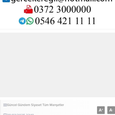
Güncel
Gündem
Siyaset
Tüm Manşetler
A
A
+
-