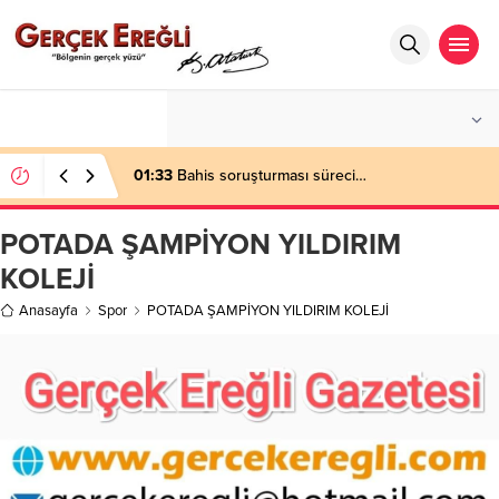
°C
ZONGULDAK
AÇIK
01:33
Bahis soruşturması süreci…
POTADA ŞAMPİYON YILDIRIM
KOLEJİ
Anasayfa
Spor
POTADA ŞAMPİYON YILDIRIM KOLEJİ