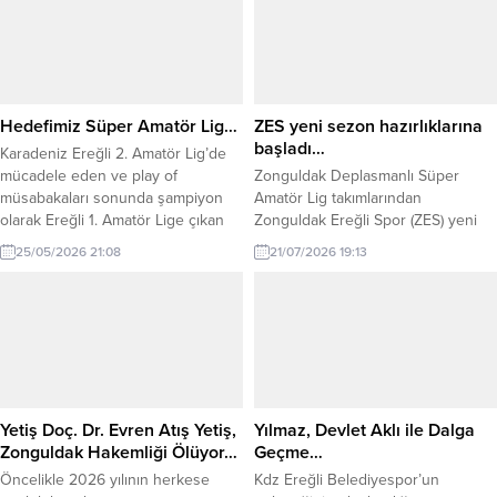
Hedefimiz Süper Amatör Lig…
ZES yeni sezon hazırlıklarına
başladı…
Karadeniz Ereğli 2. Amatör Lig’de
mücadele eden ve play of
Zonguldak Deplasmanlı Süper
müsabakaları sonunda şampiyon
Amatör Lig takımlarından
olarak Ereğli 1. Amatör Lige çıkan
Zonguldak Ereğli Spor (ZES) yeni
Kdz Ereğli Spor (KES) Başkan Vekili
sezon hazırlıklarına başladı. İlk
25/05/2026 21:08
21/07/2026 19:13
Can Yaman sezon sonu
olarak 2026-2027 sezonu için
değerlendirmesi yaptı.
Antrenör Önder Seviç ile anlaşan
Zonguldak Ereğli Spor, yeni sezon
çalışmalarını start verdiğini açıkladı.
Zonguldak Ereğli Spor Transfer
Komitesi Başkanı Umut Yüksel
Kuru ‘yeni sezonda antrenörümüz
Önder Sevinç ile yola devam...
Yetiş Doç. Dr. Evren Atış Yetiş,
Yılmaz, Devlet Aklı ile Dalga
Zonguldak Hakemliği Ölüyor…
Geçme…
Öncelikle 2026 yılının herkese
Kdz Ereğli Belediyespor’un