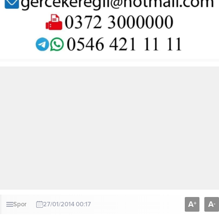
A
A
+
-
Spor
27/01/2014 00:17