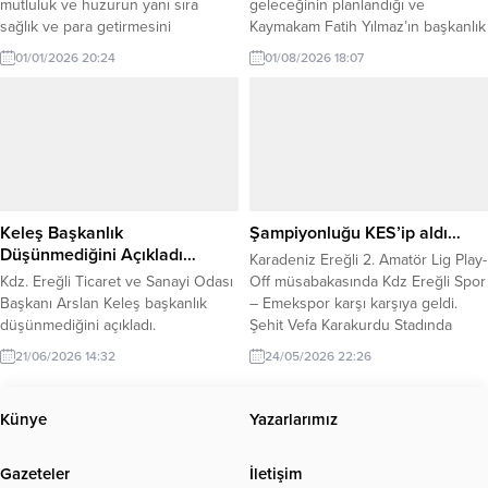
mutluluk ve huzurun yanı sıra
geleceğinin planlandığı ve
sağlık ve para getirmesini
Kaymakam Fatih Yılmaz’ın başkanlık
diliyorum.
ettiği toplantıya katılımın yüksek
01/01/2026 20:24
01/08/2026 18:07
olması mutluluk vericiydi.
Keleş Başkanlık
Şampiyonluğu KES’ip aldı…
Düşünmediğini Açıkladı…
Karadeniz Ereğli 2. Amatör Lig Play-
Kdz. Ereğli Ticaret ve Sanayi Odası
Off müsabakasında Kdz Ereğli Spor
Başkanı Arslan Keleş başkanlık
– Emekspor karşı karşıya geldi.
düşünmediğini açıkladı.
Şehit Vefa Karakurdu Stadında
oynanan müsabaka her iki takımın
21/06/2026 14:32
24/05/2026 22:26
karşılıklı atakları ile devam etti.
Oyun üstünlüğünü elinde
bulunduran Kdz Ereğli Spor, 67.
Künye
Yazarlarımız
dakikada Emeksporlu Dinçer
Çınar’ın kendi kalesine attığı gol ile
Gazeteler
İletişim
1-0 öne geçti. Karşılaşmada...