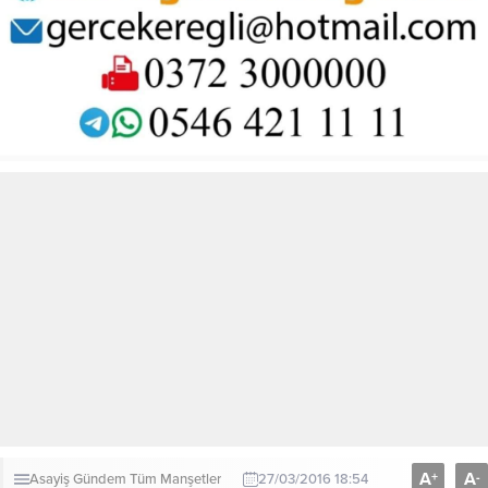
A
A
+
-
Asayiş
Gündem
Tüm Manşetler
27/03/2016 18:54