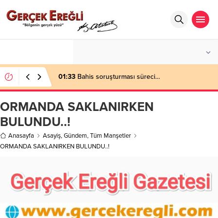
°C
ZONGULDAK
HAFIF YAĞMURLU
01:33
Bahis soruşturması süreci…
ORMANDA SAKLANIRKEN
BULUNDU..!
Anasayfa
Asayiş
,
Gündem
,
Tüm Manşetler
ORMANDA SAKLANIRKEN BULUNDU..!