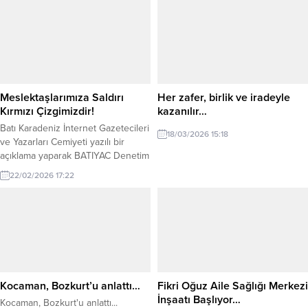
Meslektaşlarımıza Saldırı
Her zafer, birlik ve iradeyle
Kırmızı Çizgimizdir!
kazanılır…
Batı Karadeniz İnternet Gazetecileri
18/03/2026 15:18
ve Yazarları Cemiyeti yazılı bir
açıklama yaparak BATIYAC Denetim
Kurulu Başkanı Kaan Kocaman’a
22/02/2026 17:22
yapılan saldırıyı kınadı. BATİYAC
Yönetimi adına Başkan Muharrem
Yokarıbaş imzalı yapılan açıklama
şöyle: Kdz.Ereğli Belediyespor-52
Orduspor FK karşılaşması sonrası
yaşanan olay nedeniyle bu
açıklanın yapılması zorunlu hale
gelmiştir. Dün Kdz.Ereğli Şehit Vefa
Kocaman, Bozkurt’u anlattı…
Fikri Oğuz Aile Sağlığı Merkezi
Karakurdu...
İnşaatı Başlıyor…
Kocaman, Bozkurt'u anlattı...