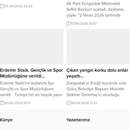
AK Parti Zonguldak Milletvekili
23/04/2026 22:23
Saffet Bozkurt açıkladı. Açıklama
şöyle: “2 Nisan 2026 tarihinde
ihalesi yapılan Fikri Oğuz Aile
17/04/2026 16:07
Sağlığı Merkezi yapım
işi kapsamında, yüklenici firmaya
yer teslimi yapılmış olup
önümüzdeki günlerde inşaat
çalışmalarına başlanacaktır.”
Erdemir Stadı, Gençlik ve Spor
Çıkan yangın korku dolu anlar
Müdürlüğüne verildi…
yaşattı…
Erdemir Stadı’nın kullanımı İlçe
Zonguldak’ın Ereğli ilçesinde eski
Gençlik ve Spor Müdürlüğüne
Gülüç Belediye Başkanı Mustafa
verildi Türkiye’nin en büyük yassı
Gökhan Demirtaş’ın oturduğu
çelik üreticisi Erdemir, kurumsal
apartmanın çatısında çıkan yangın
20/02/2026 19:17
09/06/2026 17:51
sosyal sorumluluk anlayışı
korku dolu anlar yaşattı. Kısa
doğrultusunda kurulduğu bölgede
sürede büyüyen alevlere Ereğli ve
sosyal yaşama değer katacak bir
Gülüç Belediyesi itfaiye ekipleri
Künye
Yazarlarımız
adım daha attı. Erdemir, futbol
müdahale etti. Zonguldak’ın Ereğli
stadının kullanımına yönelik olarak
ilçesinde meydana gelen çatı