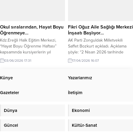
yönetim kurulu üyeleriyle bir araya
gelen Kaymakam Yılmaz, basının
toplumdaki yeri ve önemine dikkat
çekti. Kaymakam Yılmaz, özellikle
yerel basının kamuoyunun...
Okul sıralarından, Hayat Boyu
Fikri Oğuz Aile Sağlığı Merkezi
Öğrenmeye…
İnşaatı Başlıyor…
Kdz.Ereğli Halk Eğitim Merkezi,
AK Parti Zonguldak Milletvekili
“Hayat Boyu Öğrenme Haftası”
Saffet Bozkurt açıkladı. Açıklama
kapsamında kursiyerlerin yıl
şöyle: “2 Nisan 2026 tarihinde
boyunca hazırlamış oldukları
ihalesi yapılan Fikri Oğuz Aile
03/06/2026 17:31
17/04/2026 16:07
eserler sergilendi. Atatürk Kültür
Sağlığı Merkezi yapım
Merkezinde açılan “Hayat Boyu
işi kapsamında, yüklenici firmaya
Öğrenme Sergisi” vatandaşlar
yer teslimi yapılmış olup
Künye
Yazarlarımız
tarafından büyük beğeni topladı.
önümüzdeki günlerde inşaat
Kursiyerlerin yapmış olduğu
çalışmalarına başlanacaktır.”
Gazeteler
İletişim
çalışmalar, adeta bir görsel şölen
niteliğinde olup, büyük takdir
kazandı. Gerçekleştirilen açılışta;
Dünya
Ekonomi
Ereğli Cumhuriyet Başsavcısı
Mustafa Erbaş, Ereğli...
Güncel
Kültür-Sanat