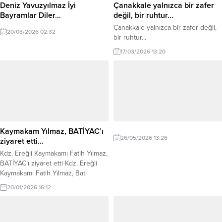
Deniz Yavuzyılmaz İyi
Çanakkale yalnızca bir zafer
Bayramlar Diler…
değil, bir ruhtur…
Çanakkale yalnızca bir zafer değil,
20/03/2026 02:32
bir ruhtur...
17/03/2026 13:20
Kaymakam Yılmaz, BATİYAC’ı
26/05/2026 13:26
ziyaret etti…
Kdz. Ereğli Kaymakamı Fatih Yılmaz,
BATİYAC’ı ziyaret etti Kdz. Ereğli
Kaymakamı Fatih Yılmaz, Batı
Karadeniz İnternet Gazetecileri ve
20/01/2026 16:12
Yazarları Cemiyeti’ni (BATİYAC)
ziyaret etti. Ziyarette BATİYAC
Başkanı Muharrem Yokarıbaş ve