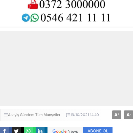
A
A
+
-
Asayiş
Gündem
Tüm Manşetler
19/10/2021 14:40
ABONE OL