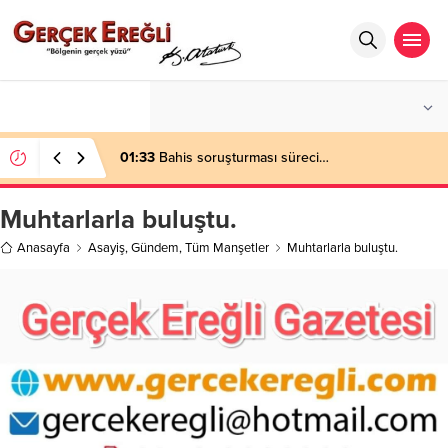
°C
ZONGULDAK
AZ BULUTLU
01:33
Bahis soruşturması süreci…
Muhtarlarla buluştu.
Anasayfa
Asayiş
,
Gündem
,
Tüm Manşetler
Muhtarlarla buluştu.