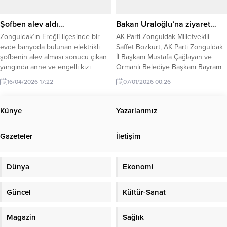
girişiminin, Cumhurbaşkanı Recep
olduğunu açıkladı. Yaptığı
Tayyip Erdoğan’ın liderliğinde
açıklamada kulübün borçlarının
Şofben alev aldı…
Bakan Uraloğlu’na ziyaret…
milletin gösterdiği kararlı...
mevcut başkan tarafından...
Zonguldak’ın Ereğli ilçesinde bir
AK Parti Zonguldak Milletvekili
evde banyoda bulunan elektrikli
Saffet Bozkurt, AK Parti Zonguldak
şofbenin alev alması sonucu çıkan
İl Başkanı Mustafa Çağlayan ve
yangında anne ve engelli kızı
Ormanlı Belediye Başkanı Bayram
dumandan etkilendi. Olay,
Başol, Ulaştırma ve Altyapı Bakanı
16/04/2026 17:22
07/01/2026 00:26
Uzunmehmet Mahallesi
Abdulkadir Uraloğlu’nu makamında
Kaptanalibey Sokak üzerinde
ziyaret etti. Gerçekleştirilen
meydana geldi. Edinilen bilgiye
ziyarette, Zonguldak genelinde
Künye
Yazarlarımız
göre, Kezban Yeşilırmak’a ait evde
devam eden ve planlama
banyoda bulunduğu sırada
aşamasında bulunan ulaştırma ve
Gazeteler
İletişim
elektrikli şofben henüz bilinmeyen
altyapı projeleri ele alındı. Heyet,
bir nedenle alev aldı. Kısa sürede
ilin öncelikli ihtiyaç ve taleplerini...
büyüyen alevler...
Dünya
Ekonomi
Güncel
Kültür-Sanat
Magazin
Sağlık