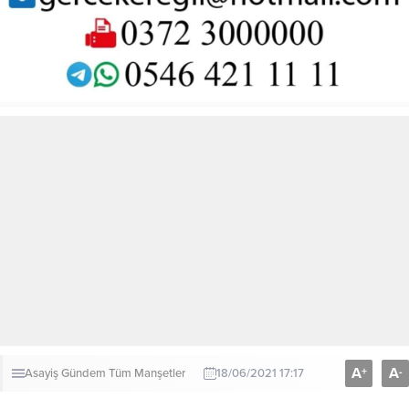
A
A
+
-
Asayiş
Gündem
Tüm Manşetler
18/06/2021 17:17