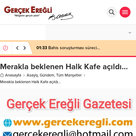
°C
ZONGULDAK
PARÇALI BULUTLU
01:33
Bahis soruşturması süreci…
Merakla beklenen Halk Kafe açıldı…
Anasayfa
Asayiş
,
Gündem
,
Tüm Manşetler
Merakla beklenen Halk Kafe açıldı…