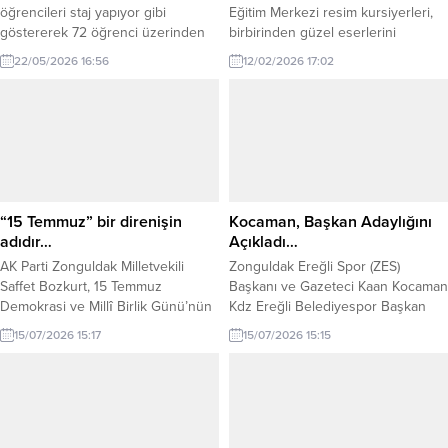
öğrencileri staj yapıyor gibi
Eğitim Merkezi resim kursiyerleri,
göstererek 72 öğrenci üzerinden
birbirinden güzel eserlerini
haksız kazanç sağladığı şüphesiyle
sergilediler. Sergi açılışı yapıldıktan
22/05/2026 16:56
12/02/2026 17:02
gözaltına alınan 21 kişi emniyetteki
sonra Halk Eğitim Merkezi
işlemlerinin ardından adliyeye sevk
öğretmenleri sergi açılışına özel,
edildi. Düzce Cumhuriyet
konser verdiler. Düzenlenen
Başsavcılığı tarafından yürütülen
etkinlik hakkında Kdz.Ereğli Halk
soruşturma kapsamında mesleki
Eğitim Merkezi Müdürü Dr.Metin
liselerde okuyan öğrencileri
Bozkurt konuşma yaparak, sergiye
firmalarda çalışıyor gibi göstererek
ve konsere katılım sağlayan
haksız yere teşvik, prim ve stajyer
misafirlere teşekkürlerini sundu.
“15 Temmuz” bir direnişin
Kocaman, Başkan Adaylığını
ücreti tahsil edildiği tespit...
Öğretmenlerin...
adıdır…
Açıkladı…
AK Parti Zonguldak Milletvekili
Zonguldak Ereğli Spor (ZES)
Saffet Bozkurt, 15 Temmuz
Başkanı ve Gazeteci Kaan Kocaman
Demokrasi ve Millî Birlik Günü’nün
Kdz Ereğli Belediyespor Başkan
10. yıl dönümü dolayısıyla
adaylığını açıkladı. Mevcut
15/07/2026 15:17
15/07/2026 15:15
yayımladığı mesajda, 15 Temmuz’un
yönetimin durumunu
milletin iradesine sahip çıktığı tarihi
değerlendiren ve takımın geleceği
bir dönüm noktası olduğunu
ile ilgili kurulan komisyona mesaj
vurguladı. Bozkurt, 15 Temmuz
gönderen Kocaman, takımın 35
2016 gecesinde FETÖ tarafından
milyon gibi bir bütçe ile ligde
gerçekleştirilen hain darbe
kalacağını belirterek ekibinin hazır