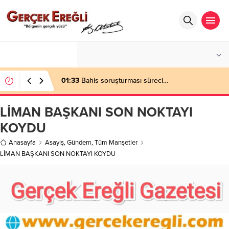
°C
ZONGULDAK
PARÇALI BULUTLU
01:33
Bahis soruşturması süreci…
LİMAN BAŞKANI SON NOKTAYI
KOYDU
Anasayfa
Asayiş
,
Gündem
,
Tüm Manşetler
LİMAN BAŞKANI SON NOKTAYI KOYDU