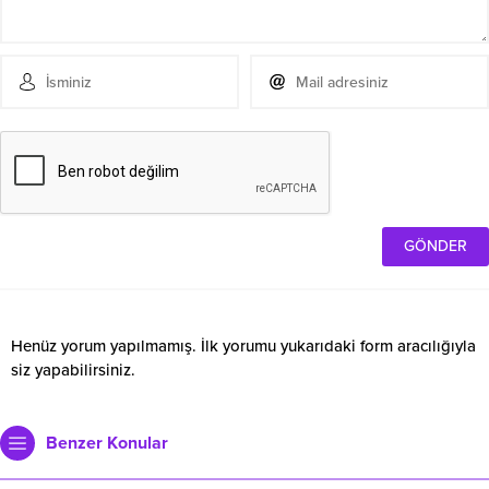
Erdemir Genel Müdürü
Yeni Başkan Belli Oldu…
gazetecilerle bir araya geldi…
Milliyetçi Hareket Partisi
Erdemir Genel Müdürü Şaban
Zonguldak İl Başkanı Orhan
Yazıcı, 10 Ocak Çalışan Gazeteciler
Korkmaz, Kdz.Ereğli,Alaplı ve
Günü dolayısıyla Kdz. Ereğli’de
Devrek ilçe teşkilatlarında değişime
basın mensuplarıyla bir araya geldi.
gidileceğini açıkladı. Açıklama
09/01/2026 17:34
27/06/2026 17:36
Kentteki yerel gazetecilerin katılım
şöyle: “Milliyetçi Hareket Partisi
sağladığı buluşmada Yazıcı, basının
Zonguldak İl Başkanlığı olarak,
toplum üzerindeki önemine vurgu
Genel Başkanımız Sayın Devlet
yaparak gazetecilerin gününü
Bahçeli Beyefendi’nin emir ve
kutladı. Bölgedeki gazetecilerle ilk
talimatları doğrultusunda ilimiz
kez yüz yüze tanışma fırsatı
genelinde olağan ilçe kongreleri
bulduğunu belirten Müdür
sürecini birlik, beraberlik ve teşkilat
Yazıcı’nın yaptığı açıklama şu
disiplini içerisinde yürüteceğiz.
Oğuz Cömert İyi Bayramlar
Arama çalışmaları sürüyor…
şekilde:...
Liderimizin ortaya...
Diler…
Zonguldak’ın Alaplı ilçesinde, ‘Ava
gidiyorum’ deyip evden çıktıktan
20/03/2026 02:31
sonra kendisinden haber
alınamayan adliyede güvenlik