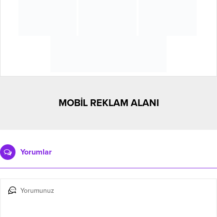
Henüz yorum yapılmamış. İlk yorumu yukarıdaki form aracılığıyla
siz yapabilirsiniz.
Benzer Konular