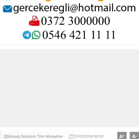
A
A
+
-
Asayiş
Gündem
Tüm Manşetler
21/01/2014 00:51