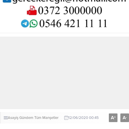
A
A
+
-
Asayiş
Gündem
Tüm Manşetler
12/06/2020 00:45