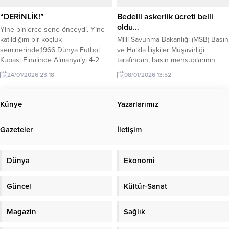
Bu işgale halkıyla beraber omuz
omuza ve yürek yüreğe...
“DERİNLİK!”
Bedelli askerlik ücreti belli
oldu…
Yine binlerce sene önceydi. Yine
katıldığım bir koçluk
Milli Savunma Bakanlığı (MSB) Basın
seminerinde,1966 Dünya Futbol
ve Halkla İlişkiler Müşavirliği
Kupası Finalinde Almanya’yı 4-2
tarafından, basın mensuplarının
gibi “tartışmalı ancak tartışmasız” bir
soruları yanıtlandı, güncel konular
24/01/2026 23:18
08/01/2026 13:52
şekilde yenen İngiltere’nin o
hakkında bilgilendirme yapıldı. Bir
maçtaki “hat-trick” sahibi Geoff
süredir merak edilen bedelli
Hurst ile tanışma ve sohbet fırsatı
askerlik ücretiyle ilgili de açıklama
Künye
Yazarlarımız
bulmuştum. O zamanlar İngiliz Milli
geldi. MSB’den yapılan açıklamada
Takımı senelerdir süregelen bir
“Bedelli askerlik tutarı; 333 bin 89
Gazeteler
İletişim
istikrarsızlık sürecini devam
lira 4 kuruş (333.089.04 TL) oldu. 7
ettirmekte ve turnuvalarda pek...
Ocak’tan itibaren 2026 yılı...
Dünya
Ekonomi
Güncel
Kültür-Sanat
Magazin
Sağlık