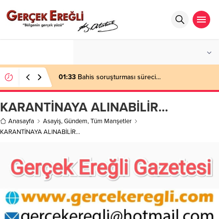
°C
ZONGULDAK
PARÇALI BULUTLU
01:33
Bahis soruşturması süreci…
KARANTİNAYA ALINABİLİR…
Anasayfa
Asayiş
,
Gündem
,
Tüm Manşetler
KARANTİNAYA ALINABİLİR…