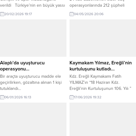
verildi Türkiye’nin en büyük yassı
operasyonlarında 212 şüpheli
çelik üreticisi Erdemir, kurumsal
yakalandı. Şüphelilerden 127’si
20/02/2026 19:17
04/05/2026 20:06
sosyal sorumluluk anlayışı
tutuklanırken, çok sayıda suç ağı
doğrultusunda kurulduğu bölgede
ortaya çıkarıldı. Siber Suçlarla
sosyal yaşama değer katacak bir
Mücadele kapsamında son 5
adım daha attı. Erdemir, futbol
günde 24 il merkezli geniş çaplı
stadının kullanımına yönelik olarak
operasyonlar düzenlendi. Emniyet
Zonguldak Gençlik ve Spor İl
Genel Müdürlüğü Siber Suçlarla
Müdürlüğü ve Karadeniz Ereğli
Mücadele Daire Başkanlığı, MASAK
Gençlik ve Spor...
ve Cumhuriyet Başsavcılıklarının
Alaplı’da uyuşturucu
Kaymakam Yılmaz, Ereğli’nin
koordinasyonunda gerçekleştirilen
operasyonu…
kurtuluşunu kutladı…
operasyonlarda...
Bir araçta uyuşturucu madde ele
Kdz. Ereğli Kaymakamı Fatih
geçirilirken, gözaltına alınan 1 kişi
YILMAZ’ın “18 Haziran Kdz.
tutuklandı...
Ereğli’nin Kurtuluşunun 106. Yılı ”
dolayısıyla mesaj yayınladı.
06/01/2026 16:13
17/06/2026 19:32
Kaymakam Yılmaz’ın mesajı şu
şekilde: “Yurdumuzu ele geçirmeye
çalışan işgal devletlerinin stratejik
noktalardan biri olarak gördüğü
Karadeniz Ereğli, 8 Haziran 1920’de
Fransızlar tarafından işgal edilmişti.