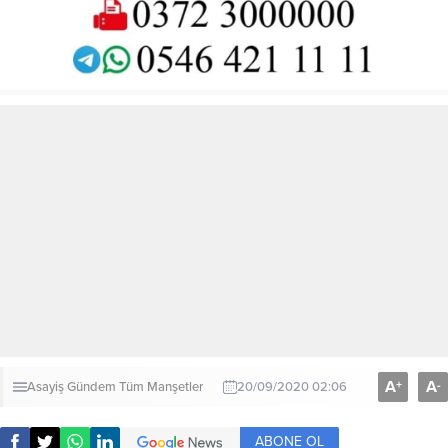
A
A
+
-
Asayiş
Gündem
Tüm Manşetler
20/09/2020 02:06
ABONE OL