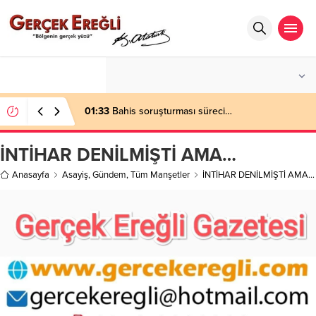
°C
ZONGULDAK
AÇIK
01:33
Bahis soruşturması süreci…
İNTİHAR DENİLMİŞTİ AMA…
Anasayfa
Asayiş
,
Gündem
,
Tüm Manşetler
İNTİHAR DENİLMİŞTİ AMA…