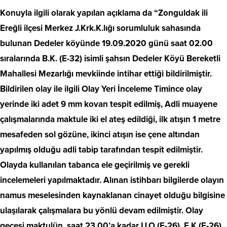
Konuyla ilgili olarak yapılan açıklama da “Zonguldak ili
Ereğli ilçesi Merkez J.Krk.K.lığı sorumluluk sahasında
bulunan Dedeler köyünde 19.09.2020 günü saat 02.00
sıralarında B.K. (E-32) isimli şahsın Dedeler Köyü Bereketli
Mahallesi Mezarlığı mevkiinde intihar ettiği bildirilmiştir.
Bildirilen olay ile ilgili Olay Yeri İnceleme Timince olay
yerinde iki adet 9 mm kovan tespit edilmiş, Adli muayene
çalışmalarında maktule iki el ateş edildiği, ilk atışın 1 metre
mesafeden sol gözüne, ikinci atışın ise çene altından
yapılmış olduğu adli tabip tarafından tespit edilmiştir.
Olayda kullanılan tabanca ele geçirilmiş ve gerekli
incelemeleri yapılmaktadır. Alınan istihbarı bilgilerde olayın
namus meselesinden kaynaklanan cinayet olduğu bilgisine
ulaşılarak çalışmalara bu yönlü devam edilmiştir. Olay
gecesi maktulün, saat 23.00’a kadar U.O (E-26), E.K (E-26)