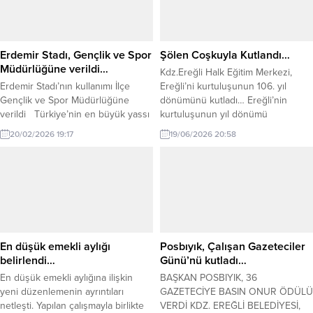
Erdemir Stadı, Gençlik ve Spor
Şölen Coşkuyla Kutlandı…
Müdürlüğüne verildi…
Kdz.Ereğli Halk Eğitim Merkezi,
Erdemir Stadı’nın kullanımı İlçe
Ereğli’ni kurtuluşunun 106. yıl
Gençlik ve Spor Müdürlüğüne
dönümünü kutladı… Ereğli’nin
verildi Türkiye’nin en büyük yassı
kurtuluşunun yıl dönümü
çelik üreticisi Erdemir, kurumsal
dolayısıyla, Amfi Tiyatro’da, Halk
20/02/2026 19:17
19/06/2026 20:58
sosyal sorumluluk anlayışı
Oyunu Şöleni gerçekleştirildi.
doğrultusunda kurulduğu bölgede
Okullarda açılan halk oyunları
sosyal yaşama değer katacak bir
kurslarının hem yıl sonu etkinliği
adım daha attı. Erdemir, futbol
hem de Ereğli’nin kurtuluşu
stadının kullanımına yönelik olarak
kutlanarak, eşsiz bir şölen
Zonguldak Gençlik ve Spor İl
düzenlendi. İlçe Milli Eğitim Müdürü
Müdürlüğü ve Karadeniz Ereğli
Harun Akgül, Halk Eğitim Müdürü
Gençlik ve Spor...
Dr. Metin...
En düşük emekli aylığı
Posbıyık, Çalışan Gazeteciler
belirlendi…
Günü’nü kutladı…
En düşük emekli aylığına ilişkin
BAŞKAN POSBIYIK, 36
yeni düzenlemenin ayrıntıları
GAZETECİYE BASIN ONUR ÖDÜLÜ
netleşti. Yapılan çalışmayla birlikte
VERDİ KDZ. EREĞLİ BELEDİYESİ,