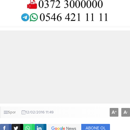
A
A
+
-
Spor
12/02/2016 11:49
ABONE OL