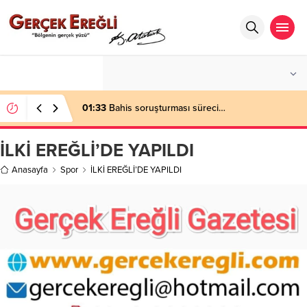
°C
ZONGULDAK
AZ BULUTLU
01:33
Bahis soruşturması süreci…
İLKİ EREĞLİ’DE YAPILDI
Anasayfa
Spor
İLKİ EREĞLİ’DE YAPILDI