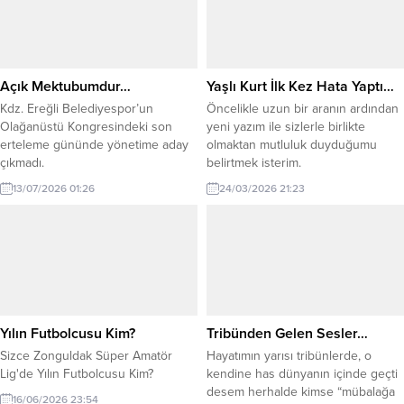
Açık Mektubumdur…
Yaşlı Kurt İlk Kez Hata Yaptı…
Kdz. Ereğli Belediyespor’un
Öncelikle uzun bir aranın ardından
Olağanüstü Kongresindeki son
yeni yazım ile sizlerle birlikte
erteleme gününde yönetime aday
olmaktan mutluluk duyduğumu
çıkmadı.
belirtmek isterim.
13/07/2026 01:26
24/03/2026 21:23
Yılın Futbolcusu Kim?
Tribünden Gelen Sesler…
Sizce Zonguldak Süper Amatör
Hayatımın yarısı tribünlerde, o
Lig'de Yılın Futbolcusu Kim?
kendine has dünyanın içinde geçti
desem herhalde kimse “mübalağa
16/06/2026 23:54