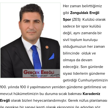
Her zaman belirttiğimiz
gibi
Zonguldak Ereğli
Spor
(ZES) Kulübü olarak
sadece bir spor kulübü
değil, aynı zamanda bir
sivil toplum kuruluşu
olduğumuzun her zaman
bilincinde olduk ve
olmaya da devam
edeceğiz. Son günlerde
siyasi liderlerin gündeme
getirdiği Cumhuriyetimizin
100. yılında 100 il yapılmasının yeniden gündeme getirilmesi ve
mevcut hükümetimizin bu duruma sıcak bakması
Karadeniz
Ereğli
olarak bizleri heyecanlandırmıştır. Gerek nüfus planlaması
ile gerekse bir sanayi kenti olarak ekonomisi ile adından söz