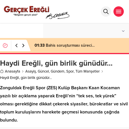
°C
ZONGULDAK
AÇIK
01:33
Bahis soruşturması süreci…
Haydi Ereğli, gün birlik günüdür…
Anasayfa
Asayiş
,
Güncel
,
Gündem
,
Spor
,
Tüm Manşetler
Haydi Ereğli, gün birlik günüdür…
Zonguldak Ereğli Spor (ZES) Kulüp Başkanı Kaan Kocaman
yazılı bir açıklama yaparak Ereğli’nin “tek ses, tek yürek”
olması gerektiğine dikkat çekerek siyasiler, bürokratlar ve sivil
toplum kuruluşlarını harekete geçmesi konusunda çağrıda
bulundu.