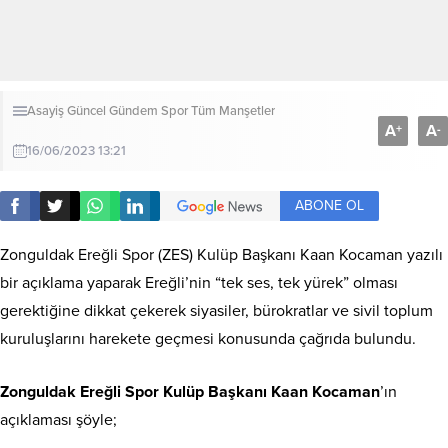
Asayiş
Güncel
Gündem
Spor
Tüm Manşetler
A
A
+
-
16/06/2023 13:21
ABONE OL
Zonguldak Ereğli Spor (ZES) Kulüp Başkanı Kaan Kocaman yazılı
bir açıklama yaparak Ereğli’nin “tek ses, tek yürek” olması
gerektiğine dikkat çekerek siyasiler, bürokratlar ve sivil toplum
kuruluşlarını harekete geçmesi konusunda çağrıda bulundu.
Zonguldak Ereğli Spor Kulüp Başkanı Kaan Kocaman
’ın
açıklaması şöyle;