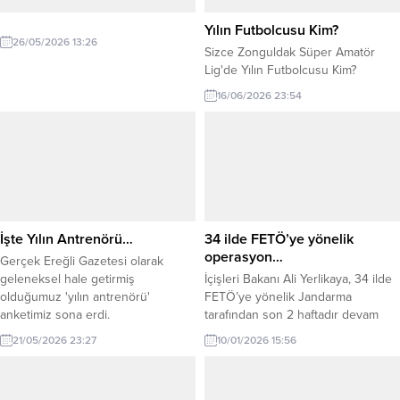
Yılın Futbolcusu Kim?
26/05/2026 13:26
Sizce Zonguldak Süper Amatör
Lig'de Yılın Futbolcusu Kim?
16/06/2026 23:54
İşte Yılın Antrenörü…
34 ilde FETÖ’ye yönelik
operasyon…
Gerçek Ereğli Gazetesi olarak
geleneksel hale getirmiş
İçişleri Bakanı Ali Yerlikaya, 34 ilde
olduğumuz 'yılın antrenörü'
FETÖ’ye yönelik Jandarma
anketimiz sona erdi.
tarafından son 2 haftadır devam
eden operasyonlarımızda 77
21/05/2026 23:27
10/01/2026 15:56
şüphelinin yakalandığını açıkladı.
İçişleri Bakanı Ali Yerlikaya, yaptığı
açıklamada, “34 ilde FETÖ’ye