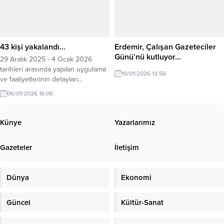
yönelik Jandarma tarafından son 2
haftadır devam eden
operasyonlarımızda 77 şüpheli
yakalandı, 43’ü tutuklandı. 1’i
hakkında adli kontrol hükümleri
43 kişi yakalandı…
Erdemir, Çalışan Gazeteciler
uygulandı. Diğerlerinin...
Günü’nü kutluyor…
29 Aralık 2025 - 4 Ocak 2026
tarihleri arasında yapılan uygulama
10/01/2026 13:56
ve faaliyetlerinin detayları...
06/01/2026 16:06
Künye
Yazarlarımız
Gazeteler
İletişim
Dünya
Ekonomi
Güncel
Kültür-Sanat