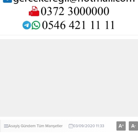
A
A
+
-
Asayiş
Gündem
Tüm Manşetler
03/09/2020 11:33