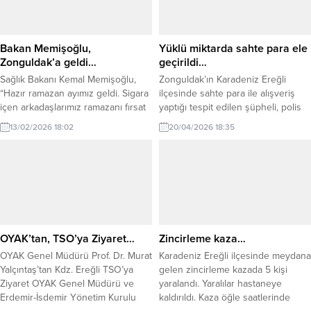
Bakan Memişoğlu,
Yüklü miktarda sahte para ele
Zonguldak’a geldi…
geçirildi…
Sağlık Bakanı Kemal Memişoğlu,
Zonguldak’ın Karadeniz Ereğli
“Hazır ramazan ayımız geldi. Sigara
ilçesinde sahte para ile alışveriş
içen arkadaşlarımız ramazanı fırsat
yaptığı tespit edilen şüpheli, polis
bilsinler ve sigarayı sağlıkçıların
ekiplerinin çalışması sonucu
13/02/2026 18:02
20/04/2026 18:35
yardımıyla bıraksınlar” dedi. Sağlık
yakalandı. Edinilen bilgilere göre,
Bakanı Kemal Memişoğlu, bir dizi
İstanbul’dan ilçeye gelen İ.A.’nın
ziyaret ve incelemelerde bulunmak
sosyete pazarında, bir markette ve
üzere Zonguldak’a geldi. Bakan
bir benzin istasyonunda sahte
Memişoğlu’nu Valilik önünde
parayla alışveriş yaptığı iddia edildi.
Zonguldak Valisi Osman
Durumdan şüphelenen bir esnafın
Hacıbektaşoğlu, AK Parti
ihbarı üzerine polis ekipleri
milletvekilleri Muammer Avcı, Saffet
harekete geçti. Karadeniz Ereğli...
OYAK’tan, TSO’ya Ziyaret…
Zincirleme kaza…
Bozkurt, Ahmet Çolakoğlu,...
OYAK Genel Müdürü Prof. Dr. Murat
Karadeniz Ereğli ilçesinde meydana
Yalçıntaş’tan Kdz. Ereğli TSO’ya
gelen zincirleme kazada 5 kişi
Ziyaret OYAK Genel Müdürü ve
yaralandı. Yaralılar hastaneye
Erdemir-İsdemir Yönetim Kurulu
kaldırıldı. Kaza öğle saatlerinde