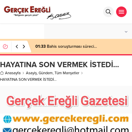
°C
ZONGULDAK
AZ BULUTLU
01:33
Bahis soruşturması süreci…
HAYATINA SON VERMEK İSTEDİ…
Anasayfa
Asayiş
,
Gündem
,
Tüm Manşetler
HAYATINA SON VERMEK İSTEDİ…